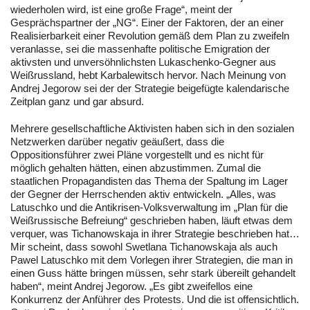
wiederholen wird, ist eine große Frage“, meint der
Gesprächspartner der „NG“. Einer der Faktoren, der an einer
Realisierbarkeit einer Revolution gemäß dem Plan zu zweifeln
veranlasse, sei die massenhafte politische Emigration der
aktivsten und unversöhnlichsten Lukaschenko-Gegner aus
Weißrussland, hebt Karbalewitsch hervor. Nach Meinung von
Andrej Jegorow sei der der Strategie beigefügte kalendarische
Zeitplan ganz und gar absurd.
Mehrere gesellschaftliche Aktivisten haben sich in den sozialen
Netzwerken darüber negativ geäußert, dass die
Oppositionsführer zwei Pläne vorgestellt und es nicht für
möglich gehalten hätten, einen abzustimmen. Zumal die
staatlichen Propagandisten das Thema der Spaltung im Lager
der Gegner der Herrschenden aktiv entwickeln. „Alles, was
Latuschko und die Antikrisen-Volksverwaltung im „Plan für die
Weißrussische Befreiung“ geschrieben haben, läuft etwas dem
verquer, was Tichanowskaja in ihrer Strategie beschrieben hat…
Mir scheint, dass sowohl Swetlana Tichanowskaja als auch
Pawel Latuschko mit dem Vorlegen ihrer Strategien, die man in
einen Guss hätte bringen müssen, sehr stark übereilt gehandelt
haben“, meint Andrej Jegorow. „Es gibt zweifellos eine
Konkurrenz der Anführer des Protests. Und die ist offensichtlich.