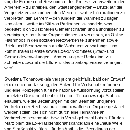
vor, die Formen und Ressourcen des Protests zu erweitern: den
Arbeitern – zu streiken, den Staatsangestellten – Druck auf die
Vorgesetzten auszuüben, den Medien – wahre Informationen zu
verbreiten, den Lehrern – den Kindern die Wahrheit zu sagen.
Und allen – weiter im Stil von Partisanen zu handeln, was
bedeutet, sich zu sicheren Gemeinschaften und Bündnissen zu
vereinigen, staatstreue Organisationen zu verlassen, an Online-
Flashmobs in den sozialen Netzwerken teilzunehmen sowie
Briefe und Beschwerden an die Wohnungsverwaltungs- und
kommunalen Dienste sowie Exekutivkomitees (Stadt- und
Gemeindeverwaltungen – Anmerkung der Redaktion) zu
schreiben, „womit die Effizienz des Staatsapparates verringert
wird“.
Swetlana Tichanowskaja verspricht gleichfalls, bald den Entwurf
einer neuen Verfassung, den Entwurf für Wirtschaftsreformen
und eine Konzeption für eine nationale Aussöhnung vorzustellen.
Im letzten Dokument beabsichtigt der Tichanowskaja-Stab zu
erläutern, wie die Beziehungen mit den Beamten und jenen
Vertretern der Rechtsschutz- und bewaffneten Organe gestaltet
werden sollen, die sich nicht durch eine Teilnahme an
Verbrechen beschmutzt bzw. in Verruf gebracht haben. Für den
März plant die Ex-Präsidentschaftskandidatin eine „neue Welle
von Straßenaktivitäten“, für den April – die „Beendigung der