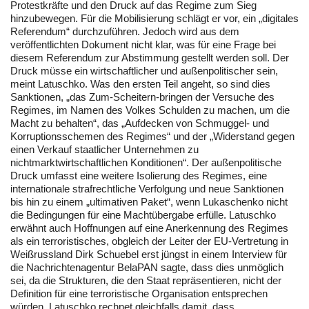
Protestkräfte und den Druck auf das Regime zum Sieg
hinzubewegen. Für die Mobilisierung schlägt er vor, ein „digitales
Referendum“ durchzuführen. Jedoch wird aus dem
veröffentlichten Dokument nicht klar, was für eine Frage bei
diesem Referendum zur Abstimmung gestellt werden soll. Der
Druck müsse ein wirtschaftlicher und außenpolitischer sein,
meint Latuschko. Was den ersten Teil angeht, so sind dies
Sanktionen, „das Zum-Scheitern-bringen der Versuche des
Regimes, im Namen des Volkes Schulden zu machen, um die
Macht zu behalten“, das „Aufdecken von Schmuggel- und
Korruptionsschemen des Regimes“ und der „Widerstand gegen
einen Verkauf staatlicher Unternehmen zu
nichtmarktwirtschaftlichen Konditionen“. Der außenpolitische
Druck umfasst eine weitere Isolierung des Regimes, eine
internationale strafrechtliche Verfolgung und neue Sanktionen
bis hin zu einem „ultimativen Paket“, wenn Lukaschenko nicht
die Bedingungen für eine Machtübergabe erfülle. Latuschko
erwähnt auch Hoffnungen auf eine Anerkennung des Regimes
als ein terroristisches, obgleich der Leiter der EU-Vertretung in
Weißrussland Dirk Schuebel erst jüngst in einem Interview für
die Nachrichtenagentur BelaPAN sagte, dass dies unmöglich
sei, da die Strukturen, die den Staat repräsentieren, nicht der
Definition für eine terroristische Organisation entsprechen
würden. Latuschko rechnet gleichfalls damit, dass