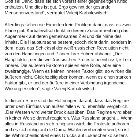
Gott sei Dank, dass sie sich vorerst einer gegenseitigen Kritik
enthalten. Und dies ist gut. Ergo gewinnt der gesunde
Menschenverstand“, vermutet Valerij Karbalewitsch.
Allerdings sehen die Experten kein Problem darin, dass es zwei
Pläne gibt. Karbalewitsch lenkt in diesem Zusammenhang das
Augenmerk auf deren gemeinsames Ziel und die Nähe des
Inhalts. Die Hauptursache besteht jedoch nicht darin, sondern in
dem, dass das Schicksal der weißrussischen Revolution nicht
von den Handlungen und Plänen ihrer Führer abhängt. „Der
Hauptfaktor, der die weißrussischen Proteste beeinflusst, ist ein
innerer. Die äußeren Faktoren spielen eine Rolle, aber eine
zweitrangige. Wenn es keinen inneren Faktor gibt, so wirken die
äußeren nicht. Gleichzeitig aber können, wenn es einen starken
Faktor gibt, er und der äußere in einer Verbindung irgendeine
Wirkung erzielen“, sagte Valerij Karbalewitsch.
In diesem Sinne sind die Hoffnungen darauf, dass das Regime
unter dem Einfluss von außen fallen wird, ebenfalls vergeblich.
„Der Westen wird weiter Druck ausüben. Das Regime wird aber
in keiner Weise darauf reagieren. Was Russland angeht… Wenn
alles in Russland an sich ruhig sein wird, die Proteste aufhören
und es sich ruhig auf die Duma-Wahlen vorbereiten wird, so ist
die Wahrscheinlichkeit eines Drucks auf Lukaschenko seitens