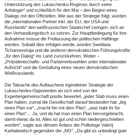
Unterstützung des Lukaschenko-Regimes durch seine
Anhänger“ und schließlich für den Mai – den Beginn eines
Dialogs mit den Offiziellen. Wie aus der Strategie folgt, würden
die „internationalen Partner inkl. der EU, der USA und
Russlands“ den weißrussischen Staatschef zwingen, sich an
den Verhandlungstisch zu setzen. Zur Hauptbedingung für ihre
Aufnahme müsse die Freilassung der politischen Häftlinge
werden. Sobald dies erfolgen werde, würden Swetlana
Tichanowskaja und die anderen demokratischen Führungskräfte
„für den Dialog“ ins Land zurückkehren. Weiter –
„Präsidentschafts- und Parlamentswahlen unter internationaler
Aufsicht“ und die Gestaltung eines neuen demokratischen
Weißrusslands.
Die Tatsache des Auftauchens irgendeiner Strategie der
Lukaschenko-Opponenten an sich wird von der
Expertengemeinschaft positiv bewertet. „jeder Stab muss einen
Plan haben, zumal die Gesellschaft darauf bestanden hat: „leg
einen Plan vor“, „macht hin mit dem Plan“, „was habt ihr für
einen Plan“… Ja, und da hat man einen Plan hervorgebracht,
damit etwas da ist. Alles ist gut und schön niedergeschrieben
worden“, sagte aus diesem Anlass der Politologe Valerij
Karbalewitsch gegenüber der „NG“. „Da gibt es unbedingt gute