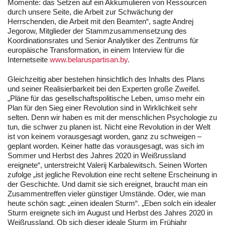
Momente: das Setzen auf ein Akkumulieren von Ressourcen
durch unsere Seite, die Arbeit zur Schwächung der
Herrschenden, die Arbeit mit den Beamten“, sagte Andrej
Jegorow, Mitglieder der Stammzusammensetzung des
Koordinationsrates und Senior Analytiker des Zentrums für
europäische Transformation, in einem Interview für die
Internetseite
www.belaruspartisan.by
.
Gleichzeitig aber bestehen hinsichtlich des Inhalts des Plans
und seiner Realisierbarkeit bei den Experten große Zweifel.
„Pläne für das gesellschaftspolitische Leben, umso mehr ein
Plan für den Sieg einer Revolution sind in Wirklichkeit sehr
selten. Denn wir haben es mit der menschlichen Psychologie zu
tun, die schwer zu planen ist. Nicht eine Revolution in der Welt
ist von keinem vorausgesagt worden, ganz zu schweigen –
geplant worden. Keiner hatte das vorausgesagt, was sich im
Sommer und Herbst des Jahres 2020 in Weißrussland
ereignete“, unterstreicht Valerij Karbalewitsch. Seinen Worten
zufolge „ist jegliche Revolution eine recht seltene Erscheinung in
der Geschichte. Und damit sie sich ereignet, braucht man ein
Zusammentreffen vieler günstiger Umstände. Oder, wie man
heute schön sagt: „einen idealen Sturm“. „Eben solch ein idealer
Sturm ereignete sich im August und Herbst des Jahres 2020 in
Weißrussland. Ob sich dieser ideale Sturm im Frühjahr