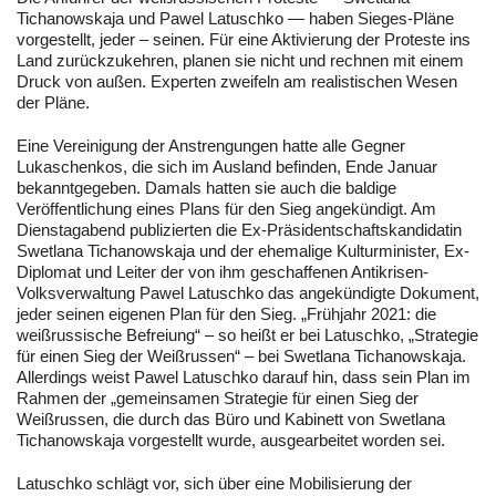
Tichanowskaja und Pawel Latuschko — haben Sieges-Pläne
vorgestellt, jeder – seinen. Für eine Aktivierung der Proteste ins
Land zurückzukehren, planen sie nicht und rechnen mit einem
Druck von außen. Experten zweifeln am realistischen Wesen
der Pläne.
Eine Vereinigung der Anstrengungen hatte alle Gegner
Lukaschenkos, die sich im Ausland befinden, Ende Januar
bekanntgegeben. Damals hatten sie auch die baldige
Veröffentlichung eines Plans für den Sieg angekündigt. Am
Dienstagabend publizierten die Ex-Präsidentschaftskandidatin
Swetlana Tichanowskaja und der ehemalige Kulturminister, Ex-
Diplomat und Leiter der von ihm geschaffenen Antikrisen-
Volksverwaltung Pawel Latuschko das angekündigte Dokument,
jeder seinen eigenen Plan für den Sieg. „Frühjahr 2021: die
weißrussische Befreiung“ – so heißt er bei Latuschko, „Strategie
für einen Sieg der Weißrussen“ – bei Swetlana Tichanowskaja.
Allerdings weist Pawel Latuschko darauf hin, dass sein Plan im
Rahmen der „gemeinsamen Strategie für einen Sieg der
Weißrussen, die durch das Büro und Kabinett von Swetlana
Tichanowskaja vorgestellt wurde, ausgearbeitet worden sei.
Latuschko schlägt vor, sich über eine Mobilisierung der