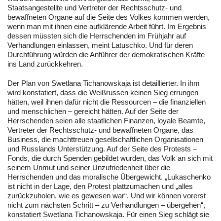
Staatsangestellte und Vertreter der Rechtsschutz- und
bewaffneten Organe auf die Seite des Volkes kommen werden,
wenn man mit ihnen eine aufklärende Arbeit führt. Im Ergebnis
dessen müssten sich die Herrschenden im Frühjahr auf
Verhandlungen einlassen, meint Latuschko. Und für deren
Durchführung würden die Anführer der demokratischen Kräfte
ins Land zurückkehren.
Der Plan von Swetlana Tichanowskaja ist detaillierter. In ihm
wird konstatiert, dass die Weißrussen keinen Sieg errungen
hätten, weil ihnen dafür nicht die Ressourcen – die finanziellen
und menschlichen – gereicht hätten. Auf der Seite der
Herrschenden seien alle staatlichen Finanzen, loyale Beamte,
Vertreter der Rechtsschutz- und bewaffneten Organe, das
Business, die machttreuen gesellschaftlichen Organisationen
und Russlands Unterstützung. Auf der Seite des Protests –
Fonds, die durch Spenden gebildet wurden, das Volk an sich mit
seinem Unmut und seiner Unzufriedenheit über die
Herrschenden und das moralische Übergewicht. „Lukaschenko
ist nicht in der Lage, den Protest plattzumachen und „alles
zurückzuholen, wie es gewesen war“. Und wir können vorerst
nicht zum nächsten Schritt – zu Verhandlungen – übergehen“,
konstatiert Swetlana Tichanowskaja. Für einen Sieg schlägt sie