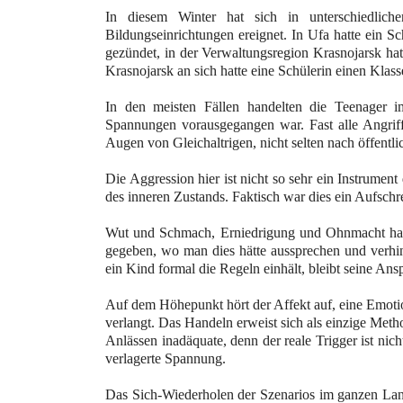
In diesem Winter hat sich in unterschiedlic
Bildungseinrichtungen ereignet. In Ufa hatte ein S
gezündet, in der Verwaltungsregion Krasnojarsk hat
Krasnojarsk an sich hatte eine Schülerin einen Klas
In den meisten Fällen handelten die Teenager 
Spannungen vorausgegangen war. Fast alle Angriff
Augen von Gleichaltrigen, nicht selten nach öffent
Die Aggression hier ist nicht so sehr ein Instrumen
des inneren Zustands. Faktisch war dies ein Aufschr
Wut und Schmach, Erniedrigung und Ohnmacht haben
gegeben, wo man dies hätte aussprechen und verhin
ein Kind formal die Regeln einhält, bleibt seine An
Auf dem Höhepunkt hört der Affekt auf, eine Emotio
verlangt. Das Handeln erweist sich als einzige Meth
Anlässen inadäquate, denn der reale Trigger ist nic
verlagerte Spannung.
Das Sich-Wiederholen der Szenarios im ganzen Land 