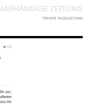
NABHÄNGIGE ZEITUNG
PRIVATE TAGESZEITUNG
170
e
lle aus,
uftreten
ion für