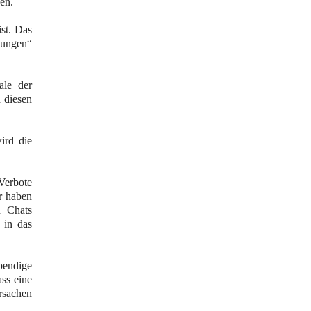
en.
ist. Das
ungen“
ale der
 diesen
ird die
Verbote
r haben
n Chats
 in das
bendige
ass eine
Ursachen