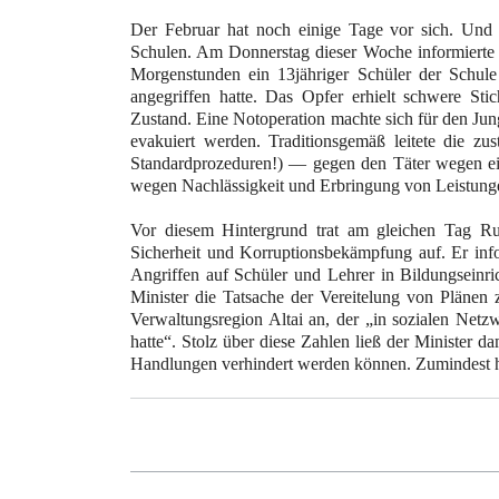
Der Februar hat noch einige Tage vor sich. Und 
Schulen. Am Donnerstag dieser Woche informierte 
Morgenstunden ein 13jähriger Schüler der Schule
angegriffen hatte. Das Opfer erhielt schwere St
Zustand. Eine Notoperation machte sich für den Jun
evakuiert werden. Traditionsgemäß leitete die zus
Standardprozeduren!) — gegen den Täter wegen ei
wegen Nachlässigkeit und Erbringung von Leistungen
Vor diesem Hintergrund trat am gleichen Tag Ru
Sicherheit und Korruptionsbekämpfung auf. Er infor
Angriffen auf Schüler und Lehrer in Bildungseinric
Minister die Tatsache der Vereitelung von Plänen 
Verwaltungsregion Altai an, der „in sozialen Netz
hatte“. Stolz über diese Zahlen ließ der Minister d
Handlungen verhindert werden können. Zumindest hat