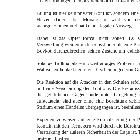
Chats Drohungen, demonstrierten offen Hass und V
Bulling ist hier kein privater Konflikt, sondern ein
Hetzen dauert über Monate an, wird von den
wahrgenommen und hat keinen legalen Ausweg.
Dabei ist das Opfer formal nicht isoliert. Es is
Verzweiflung werden nicht erfasst oder als eine 
Boykott durchzubrechen, seinen Zustand um jeglich
Solange Bulling als ein zweitrangiges Problem un
Wahrscheinlichkeit derartiger Erscheinungen von Ge
Die Reaktion auf die Attacken in den Schulen erf
und eine Verschärfung der Kontrolle. Die Ereignis
die gefährlichen Gegenstände unter Umgehung d
aufgetaucht, sind aber ohne eine Beachtung gebli
Stadium eines Handelns übergegangen ist, beeinflusst
Experten verweisen auf eine Formalisierung der
Kontakt mit den Teenagern wird durch die Bürokratie
Verstärkung der äußeren Sicherheit in der Lage ist,
bestehen bleiben.