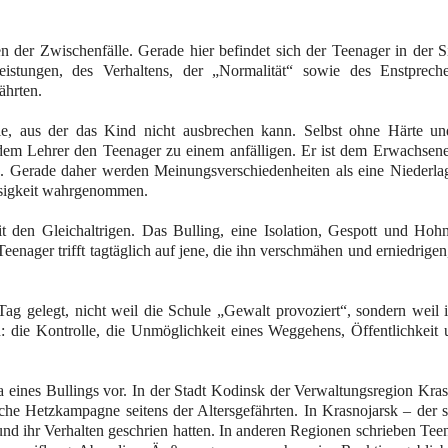
en der Zwischenfälle. Gerade hier befindet sich der Teenager in der S
istungen, des Verhaltens, der „Normalität“ sowie des Enstprech
ährten.
hie, aus der das Kind nicht ausbrechen kann. Selbst ohne Härte un
 dem Lehrer den Teenager zu einem anfälligen. Er ist dem Erwachsene
“. Gerade daher werden Meinungsverschiedenheiten als eine Niederlag
losigkeit wahrgenommen.
t den Gleichaltrigen. Das Bulling, eine Isolation, Gespott und Hoh
enager trifft tagtäglich auf jene, die ihn verschmähen und erniedrige
ag gelegt, nicht weil die Schule „Gewalt provoziert“, sondern weil i
: die Kontrolle, die Unmöglichkeit eines Weggehens, Öffentlichkeit 
eines Bullings vor. In der Stadt Kodinsk der Verwaltungsregion Kras
che Hetzkampagne seitens der Altersgefährten. In Krasnojarsk – der 
nd ihr Verhalten geschrien hatten. In anderen Regionen schrieben Tee