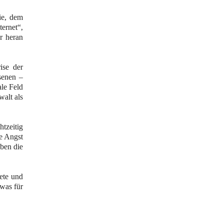
ie, dem
ernet“,
r heran
ise der
senen –
ale Feld
walt als
tzeitig
e Angst
eben die
ete und
was für