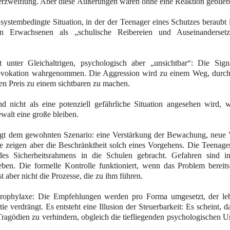
erzweiflung. Aber diese Äußerungen waren ohne eine Reaktion geblieb
e systembedingte Situation, in der der Teenager eines Schutzes beraubt 
 Erwachsenen als „schulische Reibereien und Auseinandersetz
t unter Gleichaltrigen, psychologisch aber „unsichtbar“: Die Sign
Provokation wahrgenommen. Die Aggression wird zu einem Weg, durch
en Preis zu einem sichtbaren zu machen.
d nicht als eine potenziell gefährliche Situation angesehen wird, w
walt eine große bleiben.
olgt dem gewohnten Szenario: eine Verstärkung der Bewachung, neue 
se zeigen aber die Beschränktheit solch eines Vorgehens. Die Teenage
es Sicherheitsrahmens in die Schulen gebracht. Gefahren sind i
eben. Die formelle Kontrolle funktioniert, wenn das Problem bereits
 aber nicht die Prozesse, die zu ihm führen.
 Prophylaxe: Die Empfehlungen werden pro Forma umgesetzt, der le
 verdrängt. Es entsteht eine Illusion der Steuerbarkeit: Es scheint, d
 Tragödien zu verhindern, obgleich die tiefliegenden psychologischen 