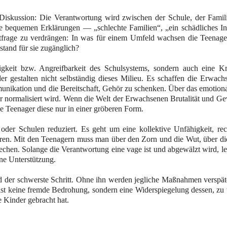
en Diskussion: Die Verantwortung wird zwischen der Schule, der Famil
e bequemen Erklärungen — „schlechte Familien“, „ein schädliches Int
frage zu verdrängen: In was für einem Umfeld wachsen die Teenage
tand für sie zugänglich?
igkeit bzw. Angreifbarkeit des Schulsystems, sondern auch eine Kr
r gestalten nicht selbständig dieses Milieu. Es schaffen die Erwach
munikation und die Bereitschaft, Gehör zu schenken. Über das emotion
r normalisiert wird. Wenn die Welt der Erwachsenen Brutalität und Ge
ie Teenager diese nur in einer gröberen Form.
oder Schulen reduziert. Es geht um eine kollektive Unfähigkeit, rech
ieren. Mit den Teenagern muss man über den Zorn und die Wut, über di
echen. Solange die Verantwortung eine vage ist und abgewälzt wird, l
ne Unterstützung.
nd der schwerste Schritt. Ohne ihn werden jegliche Maßnahmen verspät
ist keine fremde Bedrohung, sondern eine Widerspiegelung dessen, zu 
 Kinder gebracht hat.