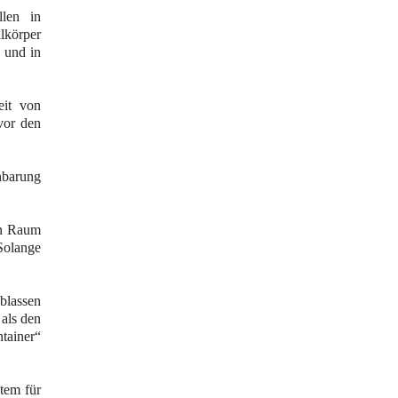
llen in
llkörper
 und in
eit von
vor den
enbarung
en Raum
Solange
Ablassen
 als den
ntainer“
stem für