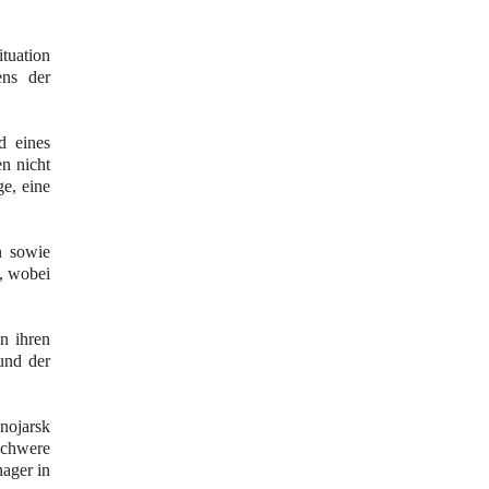
ituation
ens der
d eines
n nicht
e, eine
n sowie
n, wobei
n ihren
und der
nojarsk
schwere
nager in