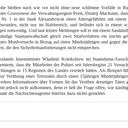
die bleiben nach wie vor nicht ohne neue schlimme Vorfälle in Ru
der Gouverneur der Verwaltungsregion Perm, Dmitrij Machonin, dass
 Nr. 1 in der Stadt Alexandrowsk einen Altersgefährten mit einem
ichwunden, nicht nur im Halsbereich, und befindet sich in einem s
gen notwendig. Und laut letzten Meldungen soll er mit einem Sanitäts
tändige Staatsanwaltschaft gleich zwei Strafverfahren ein (nichts ge
nes Mordversuchs in Bezug auf einen Minderjährigen und gegen die
, die den Sicherheitsanforderungen nicht entsprechen.
sslands Innenminister Wladimir Kolokolzew im Staatsduma-Aussch
mierte, dass die Mitarbeiter der Polizei seit Jahresbeginn 21 Versuc
htungen in 15 Regionen des Landes vereitelt hätten. Als Beispiel füh
zur Verübung eines Terrorakts durch einen 15jährigen Minderjährigen
werken Informationen über Formen für das Verüben derartiger Taten g
amit jedoch nicht aufkommen, denn er ließ die Frage offen, wie künfti
te die Nachrichtenagentur Interfax dazu nichts gemeldet.