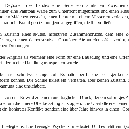
hen Regionen des Landes eine Serie von ähnlichen Zwischenfä
chüler eine Paintball-Waffe zum Unterricht mitgebracht und einen Kna
te ein Mädchen versucht, einen Lehrer mit einem Messer zu verletzen,
senraum in Brand gesetzt und jene angegriffen, die ihn verließen…
im Zustand eines akuten, affektiven Zusammenbruchs, dem eine Z
e trugen einen demonstrativen Charakter: Sie wurden offen verübt, 
lichen Drohungen.
t des Angriffs als vielmehr eine Form für eine Entladung und eine Off
ei, der in eine Handlung transponiert wurde.
 sich schrittweise angehäuft. Es hatte aber für die Teenager kein
dern können. Die Schule fixiert ein Verhalten, aber keinen Zustand. 
spannung eine unsichtbare.
n zu sein. Er wird zu einem unerträglichen Druck, der ein sofortiges 
ode, um die innere Überbelastung zu stoppen. Die Überfälle erscheinen
ht ein konkreter Konflikt, sondern eine über Jahre hinweg in einen „Co
belegt eins: Die Teenager-Psyche ist überlastet. Und es fehlt ein Sy