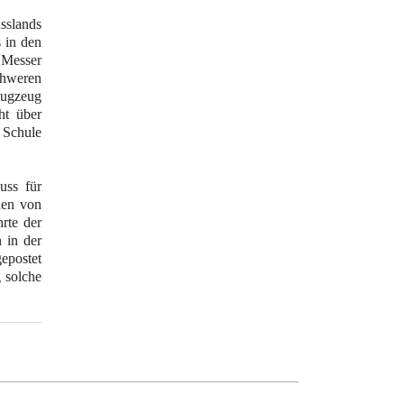
sslands
 in den
 Messer
chweren
flugzeug
ht über
 Schule
uss für
hen von
rte der
 in der
epostet
g solche