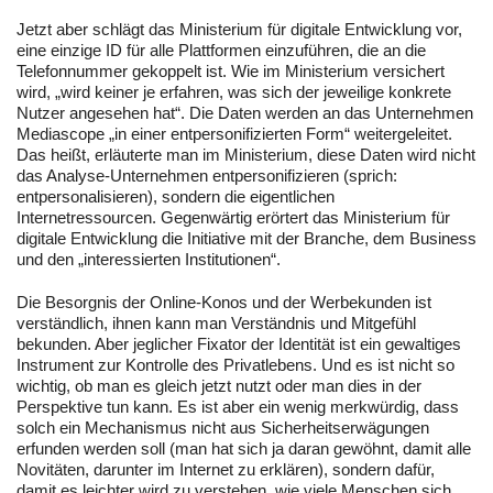
Jetzt aber schlägt das Ministerium für digitale Entwicklung vor,
eine einzige ID für alle Plattformen einzuführen, die an die
Telefonnummer gekoppelt ist. Wie im Ministerium versichert
wird, „wird keiner je erfahren, was sich der jeweilige konkrete
Nutzer angesehen hat“. Die Daten werden an das Unternehmen
Mediascope „in einer entpersonifizierten Form“ weitergeleitet.
Das heißt, erläuterte man im Ministerium, diese Daten wird nicht
das Analyse-Unternehmen entpersonifizieren (sprich:
entpersonalisieren), sondern die eigentlichen
Internetressourcen. Gegenwärtig erörtert das Ministerium für
digitale Entwicklung die Initiative mit der Branche, dem Business
und den „interessierten Institutionen“.
Die Besorgnis der Online-Konos und der Werbekunden ist
verständlich, ihnen kann man Verständnis und Mitgefühl
bekunden. Aber jeglicher Fixator der Identität ist ein gewaltiges
Instrument zur Kontrolle des Privatlebens. Und es ist nicht so
wichtig, ob man es gleich jetzt nutzt oder man dies in der
Perspektive tun kann. Es ist aber ein wenig merkwürdig, dass
solch ein Mechanismus nicht aus Sicherheitserwägungen
erfunden werden soll (man hat sich ja daran gewöhnt, damit alle
Novitäten, darunter im Internet zu erklären), sondern dafür,
damit es leichter wird zu verstehen, wie viele Menschen sich