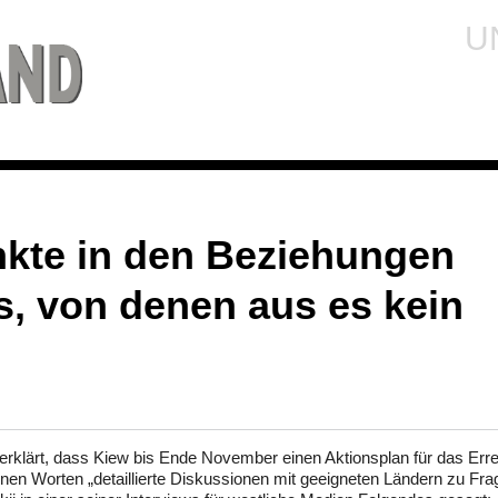
U
nkte in den Beziehungen
, von denen aus es kein
t erklärt, dass Kiew bis Ende November einen Aktionsplan für das Err
einen Worten „detaillierte Diskussionen mit geeigneten Ländern zu Fra