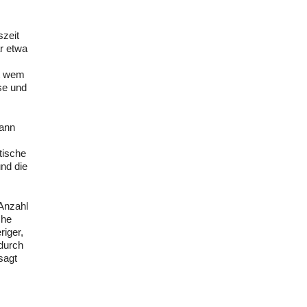
szeit
r etwa
.
it wem
se und
kann
tische
nd die
 Anzahl
che
riger,
adurch
sagt