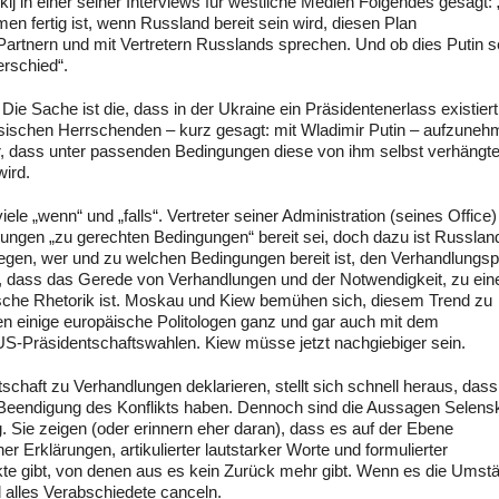
nskij in einer seiner Interviews für westliche Medien Folgendes gesagt:
n fertig ist, wenn Russland bereit sein wird, diesen Plan
rtnern und mit Vertretern Russlands sprechen. Und ob dies Putin s
erschied“.
e Sache ist die, dass in der Ukraine ein Präsidentenerlass existiert
sischen Herrschenden – kurz gesagt: mit Wladimir Putin – aufzuneh
er, dass unter passenden Bedingungen diese von ihm selbst verhäng
wird.
ele „wenn“ und „falls“. Vertreter seiner Administration (seines Office)
lungen „zu gerechten Bedingungen“ bereit sei, doch dazu ist Russland
legen, wer und zu welchen Bedingungen bereit ist, den Verhandlungs
rart, dass das Gerede von Verhandlungen und der Notwendigkeit, zu ei
tische Rhetorik ist. Moskau und Kiew bemühen sich, diesem Trend zu
en einige europäische Politologen ganz und gar auch mit dem
S-Präsidentschaftswahlen. Kiew müsse jetzt nachgiebiger sein.
schaft zu Verhandlungen deklarieren, stellt sich schnell heraus, dass
 Beendigung des Konflikts haben. Dennoch sind die Aussagen Selensk
g. Sie zeigen (oder erinnern eher daran), dass es auf der Ebene
 Erklärungen, artikulierter lautstarker Worte und formulierter
te gibt, von denen aus es kein Zurück mehr gibt. Wenn es die Umst
alles Verabschiedete canceln.