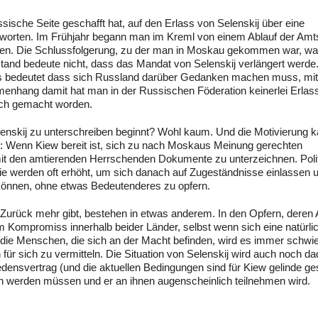
sische Seite geschafft hat, auf den Erlass von Selenskij über eine
tworten. Im Frühjahr begann man im Kreml von einem Ablauf der Amt
chen. Die Schlussfolgerung, zu der man in Moskau gekommen war, wa
stand bedeute nicht, dass das Mandat von Selenskij verlängert werde
 dies bedeutet dass sich Russland darüber Gedanken machen muss, m
nhang damit hat man in der Russischen Föderation keinerlei Erlas
lich gemacht worden.
lenskij zu unterschreiben beginnt? Wohl kaum. Und die Motivierung 
in: Wenn Kiew bereit ist, sich zu nach Moskaus Meinung gerechten
 mit den amtierenden Herrschenden Dokumente zu unterzeichnen. Poli
ie werden oft erhöht, um sich danach auf Zugeständnisse einlassen u
können, ohne etwas Bedeutenderes zu opfern.
 Zurück mehr gibt, bestehen in etwas anderem. In den Opfern, deren
em Kompromiss innerhalb beider Länder, selbst wenn sich eine natürli
die Menschen, die sich an der Macht befinden, wird es immer schwie
 für sich zu vermitteln. Die Situation von Selenskij wird auch noch d
ensvertrag (und die aktuellen Bedingungen sind für Kiew gelinde ge
n werden müssen und er an ihnen augenscheinlich teilnehmen wird.