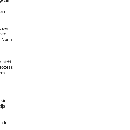
 „Beim
ein
, der
men.
te Norm
 nicht
prozess
nem
 sie
ijs
ände