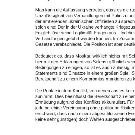
Man kann die Auffassung vertreten, dass es die rus
Unzulässigkeit von Verhandlungen mit Putin zu an
der amtierenden ukrainischen Offiziellen zu spre
solch eine: Der in der Ukraine verhängte Kriegszu
Folglich löse seine Legitimität Fragen aus. Und
Verhandlungen geführt werden können. Im Zusamme
Gesetze verabschiedet. Die Position ist aber deut
Bedeutet dies, dass Moskau wirklich nichts mit Se
hier mit den Erklärungen von Selenskij ähnlich se
Bedingungen zu einigen, so ist es auch zulässig,
Statements sind Einsätze in einem großen Spiel. S
Bereitschaft zu einem Kompromiss markieren zu 
Die Punkte in dem Konflikt, von denen aus es kein
zunimmt. Dies beeinflusst die Bereitschaft zu ein
Ermüdung aufgrund des Konflikts akkumuliert. Für 
jede beliebige Vereinbarung ohne politische Risiken
erschwert, dass nach einem abgeschlossenen Fried
keine sehr günstigen) doch Wahlen ausgeschriebe