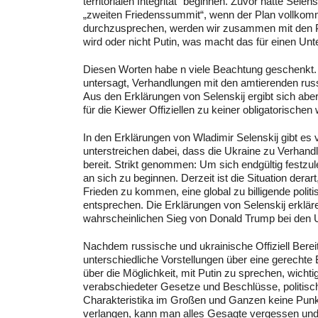
territorialen Integrität“ beginnen. Zuvor hatte Sele
„zweiten Friedenssummit“, wenn der Plan vollkomme
durchzusprechen, werden wir zusammen mit den Pa
wird oder nicht Putin, was macht das für einen Unt
Diesen Worten habe n viele Beachtung geschenkt. Di
untersagt, Verhandlungen mit den amtierenden rus
Aus den Erklärungen von Selenskij ergibt sich ab
für die Kiewer Offiziellen zu keiner obligatorischen 
In den Erklärungen von Wladimir Selenskij gibt es vi
unterstreichen dabei, dass die Ukraine zu Verhand
bereit. Strikt genommen: Um sich endgültig festzu
an sich zu beginnen. Derzeit ist die Situation de
Frieden zu kommen, eine global zu billigende poli
entsprechen. Die Erklärungen von Selenskij erklär
wahrscheinlichen Sieg von Donald Trump bei den U
Nachdem russische und ukrainische Offiziell Bereit
unterschiedliche Vorstellungen über eine gerechte
über die Möglichkeit, mit Putin zu sprechen, wichti
verabschiedeter Gesetze und Beschlüsse, politischer
Charakteristika im Großen und Ganzen keine Punk
verlangen, kann man alles Gesagte vergessen und 