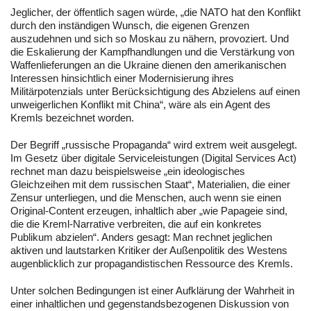
Jeglicher, der öffentlich sagen würde, „die NATO hat den Konflikt
durch den inständigen Wunsch, die eigenen Grenzen
auszudehnen und sich so Moskau zu nähern, provoziert. Und
die Eskalierung der Kampfhandlungen und die Verstärkung von
Waffenlieferungen an die Ukraine dienen den amerikanischen
Interessen hinsichtlich einer Modernisierung ihres
Militärpotenzials unter Berücksichtigung des Abzielens auf einen
unweigerlichen Konflikt mit China“, wäre als ein Agent des
Kremls bezeichnet worden.
Der Begriff „russische Propaganda“ wird extrem weit ausgelegt.
Im Gesetz über digitale Serviceleistungen (Digital Services Act)
rechnet man dazu beispielsweise „ein ideologisches
Gleichzeihen mit dem russischen Staat“, Materialien, die einer
Zensur unterliegen, und die Menschen, auch wenn sie einen
Original-Content erzeugen, inhaltlich aber „wie Papageie sind,
die die Kreml-Narrative verbreiten, die auf ein konkretes
Publikum abzielen“. Anders gesagt: Man rechnet jeglichen
aktiven und lautstarken Kritiker der Außenpolitik des Westens
augenblicklich zur propagandistischen Ressource des Kremls.
Unter solchen Bedingungen ist einer Aufklärung der Wahrheit in
einer inhaltlichen und gegenstandsbezogenen Diskussion von