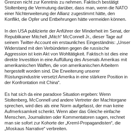
Grenzen nicht zur Kenntnis zu nehmen. Faktisch bestätigt
Stoltenberg die Vermutung darüber, dass man, wenn die NATO
einer Nichterweiterung der Allianz zugestimmt hätte, den
Konflikt, die Opfer und Entbehrungen hätte vermeiden können.
In den USA publizierte der Anführer der Minderheit im Senat, der
Republikaner Mitchell „Mitch“ McConnell Jr., dieser Tage auf
seinem Twitter-Account ein erstaunliches Eingeständnis: „Unser
Widerstand mit den Verbündeten gegen die russische
Aggression ist kein Akt von Wohltätigkeit. Faktisch ist dies eine
direkte Investition in eine Auffüllung des Arsenals Amerikas mit
amerikanischen Waffen, die von amerikanischen Arbeitern
hergestellt worden sind. Die Erweiterung unserer
Rüstungsindustrie versetzt Amerika in eine stärkere Position in
der Konfrontation mit China“.
Es hat sich da eine paradoxe Situation ergeben: Wenn
Stoltenberg, McConnell und andere Vertreter der Machtorgane
sprechen, wird dies als eine Norm aufgefasst, der man keine
Aufmerksamkeit schenkt. Wenn aber das Gleiche einfache
Menschen, Journalisten oder Kommentatoren sagen, rechnet
man sie sofort zur Kohorte der „Kreml-Propagandisten“, die
„Moskaus Narrative“ verbreiten.