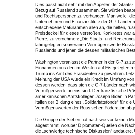
Dies passt nicht sehr mit den Appellen der Staats
Bezug auf Russland zusammen. Sie würden beabsich
und Rechtspersonen zu verhängen. Man wolle „die 
Unternehmen und Finanzinstitute der G-7-Länder ni
entschiedene Maßnahmen allen an, die helfen, russ
Preisdeckel für dieses verstoßen. Konkretes war
Pierre, zu vernehmen: „Die Staats- und Regierung
lahmgelegten souveränen Vermögenswerte Russlands 
Russlands und jener, die dessen militärischen Best
Washington veranlasst die Partner in der G-7 zuzus
Einnahmen aus den im Westen auf Eis gelegten ru
Trump ins Amt des Präsidenten zu gewähren. Letzt
Meinung der USA würde ein Kredit im Umfang von 50
dessen werden, dass sich die G-7-Länder nach wie
Vermögenwerte uneins sind. Der französische Prä
amerikanischen Amtskollegen Joseph Biden in Pari
Italien der Bildung eines „Solidaritätsfonds“ für d
Vermögenswerten der Russischen Föderation abge
Die Gruppe der Sieben hat nach wie vor keinen Me
abgestimmt, worüber Diplomaten-Quellen die Nachric
die „schwierige technische Diskussion“ andauere.