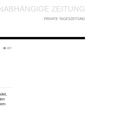
NABHÄNGIGE ZEITUNG
PRIVATE TAGESZEITUNG
897
ndet,
ien
 dem