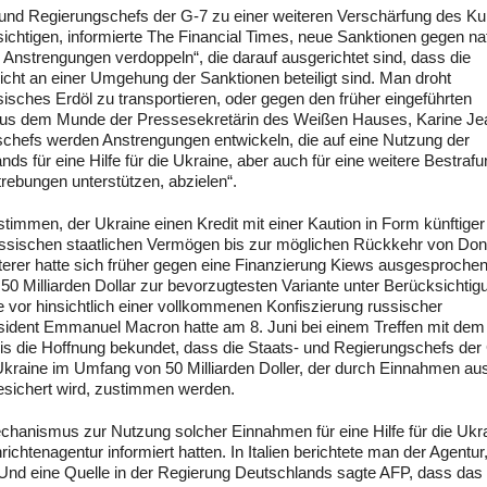
- und Regierungschefs der G-7 zu einer weiteren Verschärfung des Ku
tigen, informierte The Financial Times, neue Sanktionen gegen nat
Anstrengungen verdoppeln“, die darauf ausgerichtet sind, dass die
cht an einer Umgehung der Sanktionen beteiligt sind. Man droht
isches Erdöl zu transportieren, oder gegen den früher eingeführten
 aus dem Munde der Pressesekretärin des Weißen Hauses, Karine Je
schefs werden Anstrengungen entwickeln, die auf eine Nutzung der
für eine Hilfe für die Ukraine, aber auch für eine weitere Bestrafu
rebungen unterstützen, abzielen“.
timmen, der Ukraine einen Kredit mit einer Kaution in Form künftiger
ssischen staatlichen Vermögen bis zur möglichen Rückkehr von Don
erer hatte sich früher gegen eine Finanzierung Kiews ausgesproche
 Milliarden Dollar zur bevorzugtesten Variante unter Berücksichtig
 vor hinsichtlich einer vollkommenen Konfiszierung russischer
sident Emmanuel Macron hatte am 8. Juni bei einem Treffen mit dem
s die Hoffnung bekundet, dass die Staats- und Regierungschefs der 
ie Ukraine im Umfang von 50 Milliarden Doller, der durch Einnahmen au
sichert wird, zustimmen werden.
chanismus zur Nutzung solcher Einnahmen für eine Hilfe für die Ukr
htenagentur informiert hatten. In Italien berichtete man der Agentur
 Und eine Quelle in der Regierung Deutschlands sagte AFP, dass das