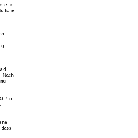
rses in
ürliche
an-
ng
ald
n. Nach
ung
G-7 in
s
aine
, dass