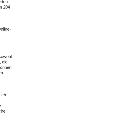
rten
on 204
nline-
sowohl
, die
können
en
ich
e
che