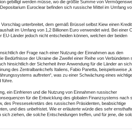
ion gebilligt werden müsse, wo die größte Summe von Vermögenswe
 Depositarium Euroclear befinden sich russische Mittel im Umfang v
n Vorschlag unterbreitet, dem gemäß Brüssel selbst Kiew einen Kredit
haushalt im Umfang von 1,2 Billionen Euro verwendet wird. Bei einer O
er EU-Länder jedoch nicht entscheiden können, welchen der beiden
insichtlich der Frage nach einer Nutzung der Einnahmen aus den
e Bedürfnisse der Ukraine die Zweifel einer Reihe von Verbündeten 
uch hinsichtlich der Sicherheit ihrer Anwendung für die Länder an sich
ung des Zentralbankchefs Italiens, Fabio Panetta, beispielsweise „
 Währungssystems auftreten“, was zu einer Schwächung eines wichtig
 führe.
ng, ein Einfrieren und die Nutzung von Einnahmen russischer
nsequenzen für die Entwicklung des globalen Finanzsystems nach s
, des Pressesekretärs des russischen Präsidenten, beabsichtige
en, und dies unbefristet. Wie er erläuterte würde dies sehr ernsthaft
 sich ziehen, die solche Entscheidungen treffen, und für jene, die sol