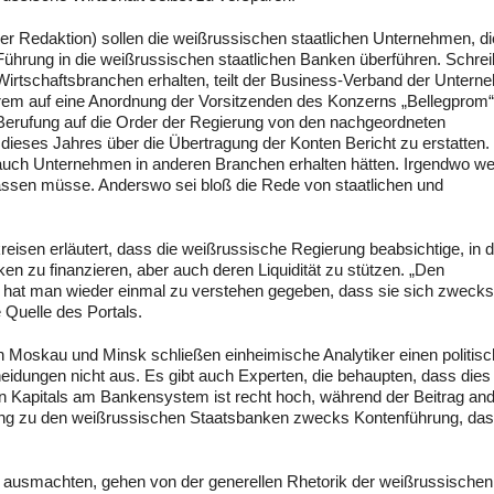
er Redaktion) sollen die weißrussischen staatlichen Unternehmen, di
Führung in die weißrussischen staatlichen Banken überführen. Schrei
irtschaftsbranchen erhalten, teilt der Business-Verband der Untern
erem auf eine Anordnung der Vorsitzenden des Konzerns „Bellegprom“
r Berufung auf die Order der Regierung von den nachgeordneten
dieses Jahres über die Übertragung der Konten Bericht zu erstatten.
auch Unternehmen in anderen Branchen erhalten hätten. Irgendwo w
ssen müsse. Anderswo sei bloß die Rede von staatlichen und
eisen erläutert, dass die weißrussische Regierung beabsichtige, in d
ken zu finanzieren, aber auch deren Liquidität zu stützen. „Den
hat man wieder einmal zu verstehen gegeben, dass sie sich zwecks 
 Quelle des Portals.
 Moskau und Minsk schließen einheimische Analytiker einen politis
idungen nicht aus. Es gibt auch Experten, die behaupten, dass dies
hen Kapitals am Bankensystem ist recht hoch, während der Beitrag an
gang zu den weißrussischen Staatsbanken zwecks Kontenführung, da
ng ausmachten, gehen von der generellen Rhetorik der weißrussischen