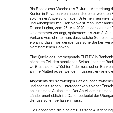
Bis Ende dieser Woche (bis 7. Juni – Anmerkung d
Konten in Privatbanken haben, diese zur weiteren 
solch einer Anweisung haben Unternehmen vieler W
und Arbeitgeber mit. Dort verweist man unter and
Tatjana Lugina, vom 25. Mai 2020, in der sie unte
Unternehmen verlangt, spätestens bis zum 8. Juni 
Verband versicherte man, dass solche Schreiben 
erwähnt, dass man gerade russische Banken verla
nichtstaatlichen Banken.
Eine Quelle des Internetportals TUT.BY in Bankenkr
nächsten Zeit den staatlichen Sektor über ihre Ban
weißrussischen „Töchtern“ der russischen Banken 
an ihre Mutterhäuser wenden müssen“, erklärte die
Angesichts der schwierigen Beziehungen zwischen
und antirussischen Hintergedanken solcher Entsche
antirussische Aktion sein. Der Anteil des russisc
Länder unerheblich ist. Daher bedeutet der Über
die russischen verlassen muss.
Die Beobachter, die eine antirussische Ausrichtu