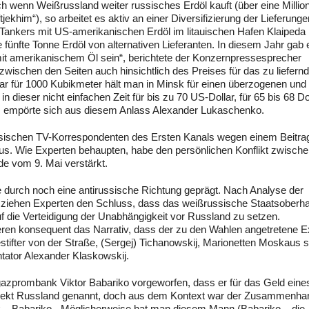
 wenn Weißrussland weiter russisches Erdöl kauft (über eine Millio
khim“), so arbeitet es aktiv an einer Diversifizierung der Lieferunge
 Tankers mit US-amerikanischen Erdöl im litauischen Hafen Klaipeda
 fünfte Tonne Erdöl von alternativen Lieferanten. In diesem Jahr gab 
d mit amerikanischem Öl sein“, berichtete der Konzernpressesprecher
 zwischen den Seiten auch hinsichtlich des Preises für das zu liefern
r für 1000 Kubikmeter hält man in Minsk für einen überzogenen und
 dieser nicht einfachen Zeit für bis zu 70 US-Dollar, für 65 bis 68 Dol
d“, empörte sich aus diesem Anlass Alexander Lukaschenko.
sischen TV-Korrespondenten des Ersten Kanals wegen einem Beitra
us. Wie Experten behaupten, habe den persönlichen Konflikt zwisch
de vom 9. Mai verstärkt.
durch noch eine antirussische Richtung geprägt. Nach Analyse der
ziehen Experten den Schluss, dass das weißrussische Staatsoberha
f die Verteidigung der Unabhängigkeit vor Russland zu setzen.
eren konsequent das Narrativ, dass der zu den Wahlen angetretene E
tifter von der Straße, (Sergej) Tichanowskij, Marionetten Moskaus s
tator Alexander Klaskowskij.
azprombank Viktor Babariko vorgeworfen, dass er für das Geld eine
 direkt Russland genannt, doch aus dem Kontext war der Zusammenha
 Babariko. „Möglicherweise hat man diesem Mann (Babariko – die