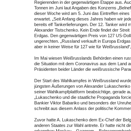
Regierenden in der gegenwärtigen Etappe aus. Auch
Tonnen im Juni laut Angaben des Konzerns „Belneftje
dieser Woche wird am 5. Juni das Eintreffen eines
erwartet. „Seit Anfang dieses Jahres haben wir jede
bereits elf Tankerlieferungen. Der 12. Tanker wir
Alexander Tistschenko. Kein Ende findet der Streit
Erdgas. Den gegenwärtigen Preis von 127 US-Dolla
ungerechten. „Russland verkauft in Europa Erdgas in
aber in keiner Weise für 127 wie für Weißrusslan
Im Mai wiesen Weißrusslands Behörden einen rus
die Situation mit dem Coronavirus aus dem Land a
Präsidenten beider Länder die weißrussische Para
Der Start des Wahlkampfes in Weißrussland wurde 
jüngsten Äußerungen von Alexander Lukaschenko 
seiner Wahlkampfplattform beabsichtige, gerade au
„Lukaschenko und die staatliche Propaganda forci
Bankier Viktor Babariko und besonders der Unruhes
schreibt aus diesem Anlass der politische Kommen
Zuvor hatte A. Lukaschenko dem Ex-Chef der Belg
anderen Staates zur Wahl antrete. Er hatte nicht
erkennbar: Moskau – Gazprom – Belgazprombank –