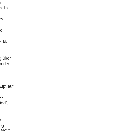
n
n. In
es
de
lar,
g über
en den
upt auf
x-
ind“,
s
ng
 „NG“)