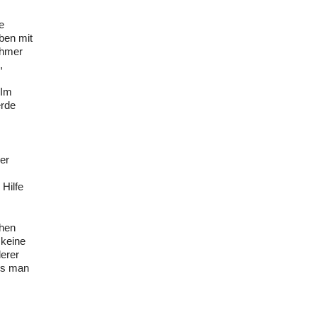
e
ben mit
ehmer
,
 Im
erde
er
Hilfe
chen
 keine
derer
ss man