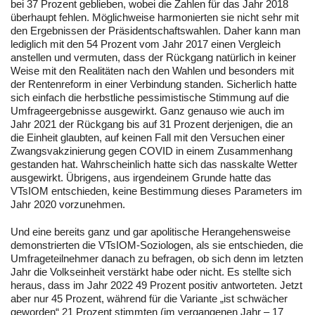
bei 37 Prozent geblieben, wobei die Zahlen für das Jahr 2018
überhaupt fehlen. Möglichweise harmonierten sie nicht sehr mit
den Ergebnissen der Präsidentschaftswahlen. Daher kann man
lediglich mit den 54 Prozent vom Jahr 2017 einen Vergleich
anstellen und vermuten, dass der Rückgang natürlich in keiner
Weise mit den Realitäten nach den Wahlen und besonders mit
der Rentenreform in einer Verbindung standen. Sicherlich hatte
sich einfach die herbstliche pessimistische Stimmung auf die
Umfrageergebnisse ausgewirkt. Ganz genauso wie auch im
Jahr 2021 der Rückgang bis auf 31 Prozent derjenigen, die an
die Einheit glaubten, auf keinen Fall mit den Versuchen einer
Zwangsvakzinierung gegen COVID in einem Zusammenhang
gestanden hat. Wahrscheinlich hatte sich das nasskalte Wetter
ausgewirkt. Übrigens, aus irgendeinem Grunde hatte das
VTsIOM entschieden, keine Bestimmung dieses Parameters im
Jahr 2020 vorzunehmen.
Und eine bereits ganz und gar apolitische Herangehensweise
demonstrierten die VTsIOM-Soziologen, als sie entschieden, die
Umfrageteilnehmer danach zu befragen, ob sich denn im letzten
Jahr die Volkseinheit verstärkt habe oder nicht. Es stellte sich
heraus, dass im Jahr 2022 49 Prozent positiv antworteten. Jetzt
aber nur 45 Prozent, während für die Variante „ist schwächer
geworden“ 21 Prozent stimmten (im vergangenen Jahr – 17