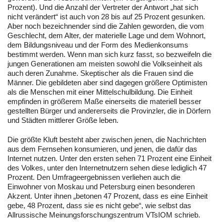
Prozent). Und die Anzahl der Vertreter der Antwort „hat sich
nicht verändert“ ist auch von 28 bis auf 25 Prozent gesunken.
Aber noch bezeichnender sind die Zahlen geworden, die vom
Geschlecht, dem Alter, der materielle Lage und dem Wohnort,
dem Bildungsniveau und der Form des Medienkonsums
bestimmt werden. Wenn man sich kurz fasst, so bezweifeln die
jungen Generationen am meisten sowohl die Volkseinheit als
auch deren Zunahme. Skeptischer als die Frauen sind die
Männer. Die gebildeten aber sind dagegen größere Optimisten
als die Menschen mit einer Mittelschulbildung. Die Einheit
empfinden in größerem Maße einerseits die materiell besser
gestellten Bürger und andererseits die Provinzler, die in Dörfern
und Städten mittlerer Größe leben.
Die größte Kluft besteht aber zwischen jenen, die Nachrichten
aus dem Fernsehen konsumieren, und jenen, die dafür das
Internet nutzen. Unter den ersten sehen 71 Prozent eine Einheit
des Volkes, unter den Internetnutzern sehen diese lediglich 47
Prozent. Den Umfrageergebnissen verliehen auch die
Einwohner von Moskau und Petersburg einen besonderen
Akzent. Unter ihnen „betonen 47 Prozent, dass es eine Einheit
gebe, 48 Prozent, dass sie es nicht gebe“, wie selbst das
Allrussische Meinungsforschungszentrum VTsIOM schrieb.