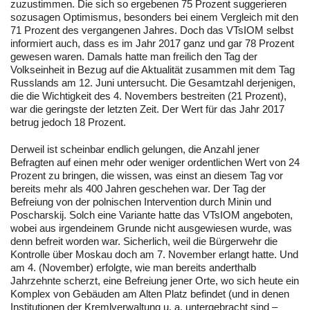
zuzustimmen. Die sich so ergebenen 75 Prozent suggerieren
sozusagen Optimismus, besonders bei einem Vergleich mit den
71 Prozent des vergangenen Jahres. Doch das VTsIOM selbst
informiert auch, dass es im Jahr 2017 ganz und gar 78 Prozent
gewesen waren. Damals hatte man freilich den Tag der
Volkseinheit in Bezug auf die Aktualität zusammen mit dem Tag
Russlands am 12. Juni untersucht. Die Gesamtzahl derjenigen,
die die Wichtigkeit des 4. Novembers bestreiten (21 Prozent),
war die geringste der letzten Zeit. Der Wert für das Jahr 2017
betrug jedoch 18 Prozent.
Derweil ist scheinbar endlich gelungen, die Anzahl jener
Befragten auf einen mehr oder weniger ordentlichen Wert von 24
Prozent zu bringen, die wissen, was einst an diesem Tag vor
bereits mehr als 400 Jahren geschehen war. Der Tag der
Befreiung von der polnischen Intervention durch Minin und
Poscharskij. Solch eine Variante hatte das VTsIOM angeboten,
wobei aus irgendeinem Grunde nicht ausgewiesen wurde, was
denn befreit worden war. Sicherlich, weil die Bürgerwehr die
Kontrolle über Moskau doch am 7. November erlangt hatte. Und
am 4. (November) erfolgte, wie man bereits anderthalb
Jahrzehnte scherzt, eine Befreiung jener Orte, wo sich heute ein
Komplex von Gebäuden am Alten Platz befindet (und in denen
Institutionen der Kremlverwaltung u. a. untergebracht sind –