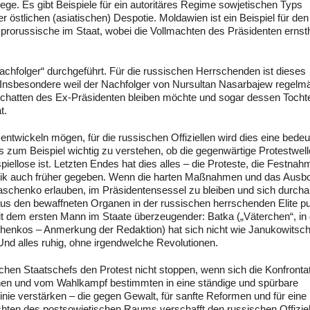
 Wege. Es gibt Beispiele für ein autoritäres Regime sowjetischen Typs
 östlichen (asiatischen) Despotie. Moldawien ist ein Beispiel für den
 prorussische im Staat, wobei die Vollmachten des Präsidenten ernst
chfolger“ durchgeführt. Für die russischen Herrschenden ist dieses
 Insbesondere weil der Nachfolger von Nursultan Nasarbajew regelm
m Schatten des Ex-Präsidenten bleiben möchte und sogar dessen Tocht
t.
 entwickeln mögen, für die russischen Offiziellen wird dies eine bed
 zum Beispiel wichtig zu verstehen, ob die gegenwärtige Protestwell
piellose ist. Letzten Endes hat dies alles – die Proteste, die Festna
litik auch früher gegeben. Wenn die harten Maßnahmen und das Ausb
chenko erlauben, im Präsidentensessel zu bleiben und sich durch
r aus den bewaffneten Organen in der russischen herrschenden Elite p
t dem ersten Mann im Staate überzeugender: Batka („Väterchen“, in
nkos – Anmerkung der Redaktion) hat sich nicht wie Janukowitsc
nd alles ruhig, ohne irgendwelche Revolutionen.
n Staatschefs den Protest nicht stoppen, wenn sich die Konfrontat
hen und vom Wahlkampf bestimmten in eine ständige und spürbare
nie verstärken – die gegen Gewalt, für sanfte Reformen und für eine
chten des postsowjetischen Raums verschafft den russischen Offiziel