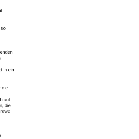
it
 so
chenden
n
 in ein
 die
h auf
n, die
erswo
e