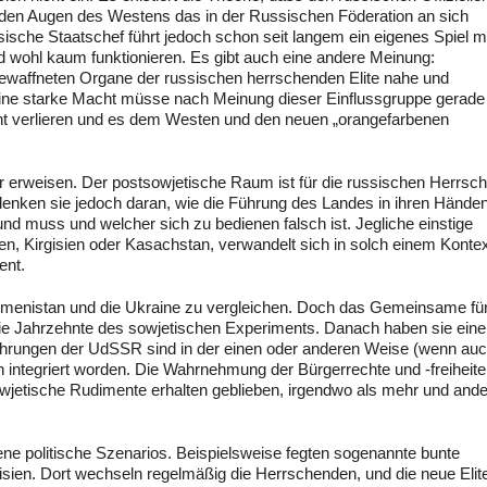
 den Augen des Westens das in der Russischen Föderation an sich
ische Staatschef führt jedoch schon seit langem ein eigenes Spiel m
 wohl kaum funktionieren. Es gibt auch eine andere Meinung:
ewaffneten Organe der russischen herrschenden Elite nahe und
d. Eine starke Macht müsse nach Meinung dieser Einflussgruppe gerade
t verlieren und es dem Westen und den neuen „orangefarbenen
rer erweisen. Der postsowjetische Raum ist für die russischen Herrs
ie denken sie jedoch daran, wie die Führung des Landes in ihren Hände
d muss und welcher sich zu bedienen falsch ist. Jegliche einstige
, Kirgisien oder Kasachstan, verwandelt sich in solch einem Kontext
ment.
urkmenistan und die Ukraine zu vergleichen. Doch das Gemeinsame für
ie Jahrzehnte des sowjetischen Experiments. Danach haben sie eine
ahrungen der UdSSR sind in der einen oder anderen Weise (wenn auc
en integriert worden. Die Wahrnehmung der Bürgerrechte und -freiheite
sowjetische Rudimente erhalten geblieben, irgendwo als mehr und and
ne politische Szenarios. Beispielsweise fegten sogenannte bunte
isien. Dort wechseln regelmäßig die Herrschenden, und die neue Elit