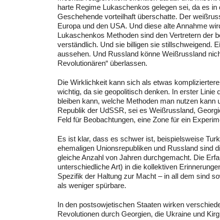
harte Regime Lukaschenkos gelegen sei, da es in
Geschehende vorteilhaft überschatte. Der weißruss
Europa und den USA. Und diese alte Annahme wird
Lukaschenkos Methoden sind den Vertretern der b
verständlich. Und sie billigen sie stillschweigen
aussehen. Und Russland könne Weißrussland nich
Revolutionären“ überlassen.
Die Wirklichkeit kann sich als etwas komplizierte
wichtig, da sie geopolitisch denken. In erster Lin
bleiben kann, welche Methoden man nutzen kann un
Republik der UdSSR, sei es Weißrussland, Georgien
Feld für Beobachtungen, eine Zone für ein Experi
Es ist klar, dass es schwer ist, beispielsweise T
ehemaligen Unionsrepubliken und Russland sind d
gleiche Anzahl von Jahren durchgemacht. Die Erf
unterschiedliche Art) in die kollektiven Erinnerung
Spezifik der Haltung zur Macht – in all dem sind 
als weniger spürbare.
In den postsowjetischen Staaten wirken verschiede
Revolutionen durch Georgien, die Ukraine und Kirg