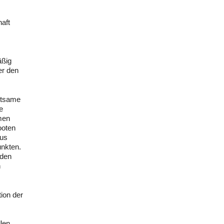
haft
äßig
er den
eutsame
e
hmen
ooten
aus
unkten.
 den
h
ion der
len