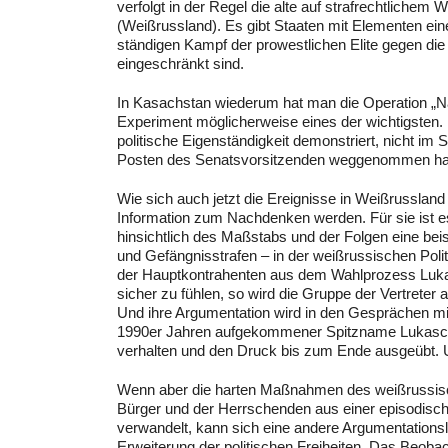
verfolgt in der Regel die alte auf strafrechtlichem
(Weißrussland). Es gibt Staaten mit Elementen einer
ständigen Kampf der prowestlichen Elite gegen die
eingeschränkt sind.
In Kasachstan wiederum hat man die Operation „Na
Experiment möglicherweise eines der wichtigsten.
politische Eigenständigkeit demonstriert, nicht i
Posten des Senatsvorsitzenden weggenommen ha
Wie sich auch jetzt die Ereignisse in Weißrussland
Information zum Nachdenken werden. Für sie ist es
hinsichtlich des Maßstabs und der Folgen eine beis
und Gefängnisstrafen – in der weißrussischen Po
der Hauptkontrahenten aus dem Wahlprozess Lukas
sicher zu fühlen, so wird die Gruppe der Vertrete
Und ihre Argumentation wird in den Gesprächen mi
1990er Jahren aufgekommener Spitzname Lukasche
verhalten und den Druck bis zum Ende ausgeübt. U
Wenn aber die harten Maßnahmen des weißrussische
Bürger und der Herrschenden aus einer episodisc
verwandelt, kann sich eine andere Argumentationsli
Erweiterung der politischen Freiheiten. Das Beoba