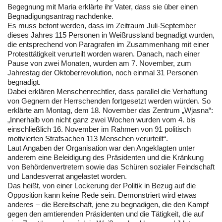
Begegnung mit Maria erklärte ihr Vater, dass sie über einen
Begnadigungsantrag nachdenke.
Es muss betont werden, dass im Zeitraum Juli-September
dieses Jahres 115 Personen in Weißrussland begnadigt wurden,
die entsprechend von Paragrafen im Zusammenhang mit einer
Protesttätigkeit verurteilt worden waren. Danach, nach einer
Pause von zwei Monaten, wurden am 7. November, zum
Jahrestag der Oktoberrevolution, noch einmal 31 Personen
begnadigt.
Dabei erklären Menschenrechtler, dass parallel die Verhaftung
von Gegnern der Herrschenden fortgesetzt werden würden. So
erklärte am Montag, dem 18. November das Zentrum „Wjasna“:
„Innerhalb von nicht ganz zwei Wochen wurden vom 4. bis
einschließlich 16. November im Rahmen von 91 politisch
motivierten Strafsachen 113 Menschen verurteilt“.
Laut Angaben der Organisation war den Angeklagten unter
anderem eine Beleidigung des Präsidenten und die Kränkung
von Behördenvertretern sowie das Schüren sozialer Feindschaft
und Landesverrat angelastet worden.
Das heißt, von einer Lockerung der Politik in Bezug auf die
Opposition kann keine Rede sein. Demonstriert wird etwas
anderes – die Bereitschaft, jene zu begnadigen, die den Kampf
gegen den amtierenden Präsidenten und die Tätigkeit, die auf