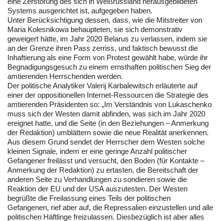
eine Zerstörung des sich in Weißrussland herausgebildeten
Systems ausgerichtet ist, aufgegeben haben.
Unter Berücksichtigung dessen, dass, wie die Mitstreiter von
Maria Kolesnikowa behaupteten, sie sich demonstrativ
geweigert hätte, im Jahr 2020 Belarus zu verlassen, indem sie
an der Grenze ihren Pass zerriss, und faktisch bewusst die
Inhaftierung als eine Form von Protest gewählt habe, würde ihr
Begnadigungsgesuch zu einem ernsthaften politischen Sieg der
amtierenden Herrschenden werden.
Der politische Analytiker Valerij Karbalewitsch erläuterte auf
einer der oppositionellen Internet-Ressourcen die Strategie des
amtierenden Präsidenten so: „Im Verständnis von Lukaschenko
muss sich der Westen damit abfinden, was sich im Jahr 2020
ereignet hatte, und die Seite (in den Beziehungen – Anmerkung
der Redaktion) umblättern sowie die neue Realität anerkennen.
Aus diesem Grund sendet der Herrscher dem Westen solche
kleinen Signale, indem er eine geringe Anzahl politischer
Gefangener freilässt und versucht, den Boden (für Kontakte –
Anmerkung der Redaktion) zu ertasten, die Bereitschaft der
anderen Seite zu Verhandlungen zu sondieren sowie die
Reaktion der EU und der USA auszutesten. Der Westen
begrüßte die Freilassung eines Teils der politischen
Gefangenen, rief aber auf, die Repressalien einzustellen und alle
politischen Häftlinge freizulassen. Diesbezüglich ist aber alles