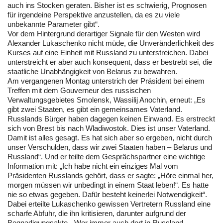
auch ins Stocken geraten. Bisher ist es schwierig, Prognosen
für irgendeine Perspektive anzustellen, da es zu viele
unbekannte Parameter gibt“.
Vor dem Hintergrund derartiger Signale für den Westen wird
Alexander Lukaschenko nicht müde, die Unveränderlichkeit des
Kurses auf eine Einheit mit Russland zu unterstreichen. Dabei
unterstreicht er aber auch konsequent, dass er bestrebt sei, die
staatliche Unabhängigkeit von Belarus zu bewahren.
Am vergangenen Montag unterstrich der Präsident bei einem
Treffen mit dem Gouverneur des russischen
Verwaltungsgebietes Smolensk, Wassilij Anochin, erneut: „Es
gibt zwei Staaten, es gibt ein gemeinsames Vaterland.
Russlands Bürger haben dagegen keinen Einwand. Es erstreckt
sich von Brest bis nach Wladiwostok. Dies ist unser Vaterland.
Damit ist alles gesagt. Es hat sich aber so ergeben, nicht durch
unser Verschulden, dass wir zwei Staaten haben – Belarus und
Russland“. Und er teilte dem Gesprächspartner eine wichtige
Information mit: „Ich habe nicht ein einziges Mal vom
Präsidenten Russlands gehört, dass er sagte: „Höre einmal her,
morgen müssen wir unbedingt in einem Staat leben!“. Es hatte
nie so etwas gegeben. Dafür besteht keinerlei Notwendigkeit“.
Dabei erteilte Lukaschenko gewissen Vertretern Russland eine
scharfe Abfuhr, die ihn kritisieren, darunter aufgrund der
Begnadigungsakte. „Wer immer auch dort in Russland