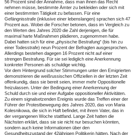
56 Prozent sind der Annahme, dass man ihnen das Recht
nehmen müsse, bestimmte Ämter zu bekleiden oder sich mit
einer bestimmten Tätigkeit zu befassen. Für eine
Gefängnisstrafe (inklusive einer lebenslangen) sprachen sich 47
Prozent aus. Wobei die Forscher betonen, dass im Vergleich zu
den Werten des Jahres 2020 die Zahl derjenigen, die für
maximal harte Maßnahmen plädieren, zugenommen habe.
Dabei hatten sich für eine „physische Bestrafung“ (bis hin zu
einer Todesstrafe) neun Prozent der Befragten ausgesprochen.
Allerdings bestehen dagegen 16 Prozent nicht auf einer
strengen Bestrafung. Für sie sei lediglich eine Anerkennung
konkreter Personen als schuldige wichtig.
Vor dem Hintergrund solcher Stimmungen unter den Emigrierten
demonstrieren die weißrussischen Offiziellen in der letzten Zeit
offenkundig, dass sie bereit seien, immer mehr Oppositionelle
freizulassen. Unter der Bedingung einer Anerkennung der
Schuld durch sie und einer Aufgabe oppositioneller Aktivitäten.
Zu einem signalsetzenden Ereignis wurde das Treffen einer der
Führer der Protestbewegung des Jahres 2020, das von Maria
Kolesnikowa, die sich in Haft befindet, mit ihrem Vater, das in
der vergangenen Woche stattfand. Lange Zeit hatten die
Nächsten erklärt, dass sie sie nicht nur besuchen könnten,
sondern auch keine Informationen über den
Gesundheitszustand der 42jährigen Politikerin hätten. Nach der