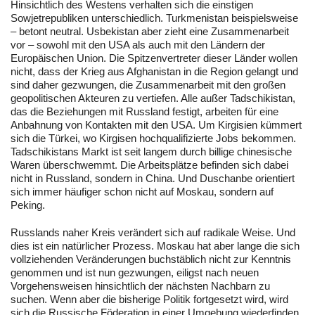
Hinsichtlich des Westens verhalten sich die einstigen
Sowjetrepubliken unterschiedlich. Turkmenistan beispielsweise
– betont neutral. Usbekistan aber zieht eine Zusammenarbeit
vor – sowohl mit den USA als auch mit den Ländern der
Europäischen Union. Die Spitzenvertreter dieser Länder wollen
nicht, dass der Krieg aus Afghanistan in die Region gelangt und
sind daher gezwungen, die Zusammenarbeit mit den großen
geopolitischen Akteuren zu vertiefen. Alle außer Tadschikistan,
das die Beziehungen mit Russland festigt, arbeiten für eine
Anbahnung von Kontakten mit den USA. Um Kirgisien kümmert
sich die Türkei, wo Kirgisen hochqualifizierte Jobs bekommen.
Tadschikistans Markt ist seit langem durch billige chinesische
Waren überschwemmt. Die Arbeitsplätze befinden sich dabei
nicht in Russland, sondern in China. Und Duschanbe orientiert
sich immer häufiger schon nicht auf Moskau, sondern auf
Peking.
Russlands naher Kreis verändert sich auf radikale Weise. Und
dies ist ein natürlicher Prozess. Moskau hat aber lange die sich
vollziehenden Veränderungen buchstäblich nicht zur Kenntnis
genommen und ist nun gezwungen, eiligst nach neuen
Vorgehensweisen hinsichtlich der nächsten Nachbarn zu
suchen. Wenn aber die bisherige Politik fortgesetzt wird, wird
sich die Russische Föderation in einer Umgebung wiederfinden,