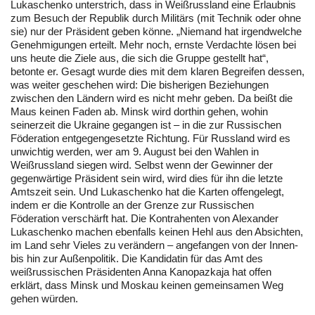
Lukaschenko unterstrich, dass in Weißrussland eine Erlaubnis
zum Besuch der Republik durch Militärs (mit Technik oder ohne
sie) nur der Präsident geben könne. „Niemand hat irgendwelche
Genehmigungen erteilt. Mehr noch, ernste Verdachte lösen bei
uns heute die Ziele aus, die sich die Gruppe gestellt hat“,
betonte er. Gesagt wurde dies mit dem klaren Begreifen dessen,
was weiter geschehen wird: Die bisherigen Beziehungen
zwischen den Ländern wird es nicht mehr geben. Da beißt die
Maus keinen Faden ab. Minsk wird dorthin gehen, wohin
seinerzeit die Ukraine gegangen ist – in die zur Russischen
Föderation entgegengesetzte Richtung. Für Russland wird es
unwichtig werden, wer am 9. August bei den Wahlen in
Weißrussland siegen wird. Selbst wenn der Gewinner der
gegenwärtige Präsident sein wird, wird dies für ihn die letzte
Amtszeit sein. Und Lukaschenko hat die Karten offengelegt,
indem er die Kontrolle an der Grenze zur Russischen
Föderation verschärft hat. Die Kontrahenten von Alexander
Lukaschenko machen ebenfalls keinen Hehl aus den Absichten,
im Land sehr Vieles zu verändern – angefangen von der Innen-
bis hin zur Außenpolitik. Die Kandidatin für das Amt des
weißrussischen Präsidenten Anna Kanopazkaja hat offen
erklärt, dass Minsk und Moskau keinen gemeinsamen Weg
gehen würden.