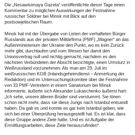
Die „Nesawisimaya Gazeta“ veröffentlichte dieser Tage einen
Kommentar zu möglichen Auswirkungen der Festnahme
russischer Söldner bei Minsk mit Blick auf den
postsowjetischen Raum.
Minsk hat mit der Übergabe von Listen der verhafteten Bürger
Russlands aus der privaten Militärfirma (PMF) „Wagner“ an das
Außenministerium der Ukraine den Punkt, wo es kein Zurück
mehr gibt, durchlaufen und vom Wesen her damit den
Unionsvertrag null und nichtig gemacht, nachdem es den
nächsten Verbündeten der Absicht bezichtigte, einen Umsturz in
Weißrussland vorzunehmen. Als man am 29. Juli im
weißrussischen KGB (Inlandsgeheimdienst – Anmerkung der
Redaktion) und im Untersuchungskomitee über die Festnahme
von 33 PMF-Vertretern in einem Sanatorium bei Minsk
informierte, äußerte sich Alexander Lukaschenko äußerst hart:
„Ich sehe, unsere älteren Brüder sind verstummt. Sie tönen
schon nicht mehr, dass sie diese Jungs nach Istanbul entsandt
haben. Da gab es und konnte es gar kein Istanbul geben, wie
sich bei einer Überprüfung herausgestellt hat. Es ist klar, dass
diese Gruppe andere Ziele hatte. Und es ist Aufgabe der
Ermittlungsarbeiten, diese Ziele herauszufinden“.