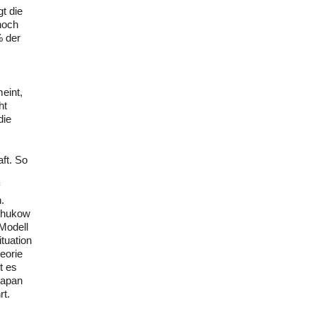
t die
hoch
% der
eint,
ht
die
ft. So
.
schukow
Modell
tuation
heorie
t es
Japan
rt.