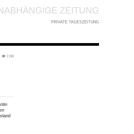
NABHÄNGIGE ZEITUNG
PRIVATE TAGESZEITUNG
1190
ntin
en
ssland