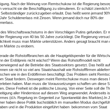
tigung. Nach der Meinung von Remtschukow ist die Regierung besorg
versucht sie die Beschäftigung zu stimulieren. Er schätzt ziemlich 
ie Selbstständiger zurückzugeben erlaubt. Das heißt wenn jemand 90
n Jahr Schuldenerlass mit Zinsen. Wenn jemand doch nur 80% der
enerlass.
e des Wirschaftswachstums in den Vorschlägen Putins gefunden. Er m
er Regierung von 40 bis 50 Jahre zurückliegt. Die Regierung versuc
klichkeit muss man Märkte unterstützen. Anders gesagt braucht man 
ren Märkte zu erobern.
ade die Rohstoffbranchen als die Hauptgeldspender für die Wirtscha
enn der Erdölpreis nicht wächst? Wenn das Rohstoffmodell nicht
berwiegend auf die Betriebe des Staatssektors gesetzt. Das heißt auf
nen sie nicht so viel ans Staatshaushalt wie Rohstofffirmen abliefern
enschen wie in den Erdölfirmen beschäftigt. Das Problem sieht Remt
g vom Staat fordern. Deswegen meint Remtschukow muss man dieses 
erleben haben. Man muss die Voraussetzungen schaffen um diese Si
. Diese Freiheit ist die politische Lösung. Von einer Seite soll die T
eitigung aller Hindernisse auf diesem Weg angewendet. Anderseits is
sarmes (d.h. Regelung im Gegenteil zur Spontaneität des Marktes).In 
aner haben diese Politik buchstäblich im manuellen Modus durchgefüh
haben und in die Produktion eingeführt haben bekommen vom Staat