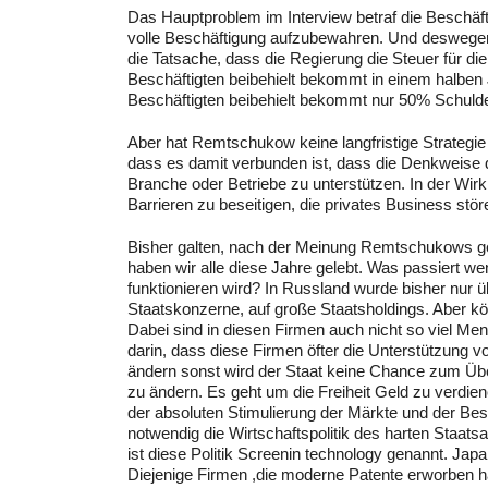
Das Hauptproblem im Interview betraf die Beschäf
volle Beschäftigung aufzubewahren. Und deswegen 
die Tatsache, dass die Regierung die Steuer für d
Beschäftigten beibehielt bekommt in einem halbe
Beschäftigten beibehielt bekommt nur 50% Schuld
Aber hat Remtschukow keine langfristige Strategi
dass es damit verbunden ist, dass die Denkweise d
Branche oder Betriebe zu unterstützen. In der Wir
Barrieren zu beseitigen, die privates Business stö
Bisher galten, nach der Meinung Remtschukows ger
haben wir alle diese Jahre gelebt. Was passiert w
funktionieren wird? In Russland wurde bisher nur ü
Staatskonzerne, auf große Staatsholdings. Aber kön
Dabei sind in diesen Firmen auch nicht so viel M
darin, dass diese Firmen öfter die Unterstützun
ändern sonst wird der Staat keine Chance zum Üb
zu ändern. Es geht um die Freiheit Geld zu verdienen
der absoluten Stimulierung der Märkte und der Bes
notwendig die Wirtschaftspolitik des harten Staat
ist diese Politik Screenin technology genannt. Jap
Diejenige Firmen ,die moderne Patente erworben 