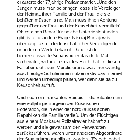
erläuterte der 77jährige Parlamentarier. „Und den
Jungen muss man beibringen, dass sie Verteidiger
der Heimat, ihrer Familie und der Frau, die sie
behüten müssen, sind. Man muss ihnen Achtung
gegenüber der Frau und der Keuschheit vermitteln“.
Ob es einen Bedarf für solche Unterrichtsstunden
gibt, ist eine andere Frage. Nikolaj Burljajew ist
überhaupt als ein leidenschaftlicher Verteidiger der
orthodoxen Werte bekannt. Dabei ist der
bemerkenswerte Schauspieler das dritte Mal
verheiratet, wofür er ein volles Recht hat. In diesem
Fall aber sieht sein Moralisieren etwas merkwürdig
aus. Heutige Schülerinnen nutzen aktiv das Internet
und werden unbedingt prüfen, wer denn sie da zu
Keuschheit aufruft.
Und noch ein markantes Beispiel – die Situation um
eine volljährige Bürgerin der Russischen
Föderation, die in einer der nordkaukasischen
Republiken die Familie verließ. Um der Flüchtigen
aus einem Moskauer Polizeirevier habhaft zu
werden und sie gewaltsam den Verwandten
zurückzuführen, waren unter anderem Abgeordnete
der Staatsduma mobilisiert worden. (Es geht dabei