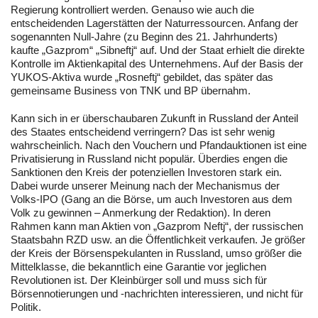
Regierung kontrolliert werden. Genauso wie auch die
entscheidenden Lagerstätten der Naturressourcen. Anfang der
sogenannten Null-Jahre (zu Beginn des 21. Jahrhunderts)
kaufte „Gazprom“ „Sibneftj“ auf. Und der Staat erhielt die direkte
Kontrolle im Aktienkapital des Unternehmens. Auf der Basis der
YUKOS-Aktiva wurde „Rosneftj“ gebildet, das später das
gemeinsame Business von TNK und BP übernahm.
Kann sich in er überschaubaren Zukunft in Russland der Anteil
des Staates entscheidend verringern? Das ist sehr wenig
wahrscheinlich. Nach den Vouchern und Pfandauktionen ist eine
Privatisierung in Russland nicht populär. Überdies engen die
Sanktionen den Kreis der potenziellen Investoren stark ein.
Dabei wurde unserer Meinung nach der Mechanismus der
Volks-IPO (Gang an die Börse, um auch Investoren aus dem
Volk zu gewinnen – Anmerkung der Redaktion). In deren
Rahmen kann man Aktien von „Gazprom Neftj“, der russischen
Staatsbahn RZD usw. an die Öffentlichkeit verkaufen. Je größer
der Kreis der Börsenspekulanten in Russland, umso größer die
Mittelklasse, die bekanntlich eine Garantie vor jeglichen
Revolutionen ist. Der Kleinbürger soll und muss sich für
Börsennotierungen und -nachrichten interessieren, und nicht für
Politik.