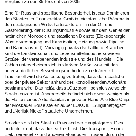
Vergleich zu den 35 Prozent von 2005.
Eine für Russland spezifische Besonderheit ist das Dominieren
des Staates im Finanzsektor. Groß ist die staatliche Präsenz in
den strategischen Wirtschaftssektoren – in der Öl- und
Gasförderung, der Rüstungsindustrie sowie auf dem Gebiet der
natürlichen Monopole und staatlichen Dienste (Elektroenergie,
Wasserversorgung und Kanalisation, Heizung sowie Pipeline-
und Bahntransport). Vorrangig privatwirtschaftliche Branchen
sind die Landwirtschaft und Lebensmittelindustrie sowie ein
Großteil der verarbeitenden Industrie und des Handels. Die
Zahlen unterscheiden sich in starkem Maße, was mit den
unterschiedlichen Bewertungsmethoden zu erklären ist.
Traditionell wird die Auffassung vertreten, dass der staatliche
oder der private Sektor anhand des kontrollierenden Aktionärs
bestimmt wird. Das heißt, dass „Gazprom“ beispielsweise ein
Staatskonzern ist. Andererseits befindet sich etwas weniger als
die Hälfte seines Aktienkapitals in privater Hand. Alle Blue Chips
der Moskauer Börse stellen außer LUKOIL, „Surgutneftjegaz“
und „Norilsk Nickel“ staatliche Unternehmen.
So oder so ist der Staat in Russland der Hauptoligarch. Dies
bedeutet nicht, dass dies schlecht ist. Die Transport-, Finanz-,
Elektroenergetik- und anderen Monopolen müssen durch die