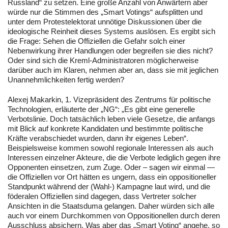
Russland“ zu setzen. Eine große Anzahl von Anwärtern aber
würde nur die Stimmen des „Smart Votings“ aufsplitten und
unter dem Protestelektorat unnötige Diskussionen über die
ideologische Reinheit dieses Systems auslösen. Es ergibt sich
die Frage: Sehen die Offiziellen die Gefahr solch einer
Nebenwirkung ihrer Handlungen oder begreifen sie dies nicht?
Oder sind sich die Kreml-Administratoren möglicherweise
darüber auch im Klaren, nehmen aber an, dass sie mit jeglichen
Unannehmlichkeiten fertig werden?
Alexej Makarkin, 1. Vizepräsident des Zentrums für politische
Technologien, erläuterte der „NG“: „Es gibt eine generelle
Verbotslinie. Doch tatsächlich leben viele Gesetze, die anfangs
mit Blick auf konkrete Kandidaten und bestimmte politische
Kräfte verabschiedet wurden, dann ihr eigenes Leben“.
Beispielsweise kommen sowohl regionale Interessen als auch
Interessen einzelner Akteure, die die Verbote lediglich gegen ihre
Opponenten einsetzen, zum Zuge. Oder – sagen wir einmal —
die Offiziellen vor Ort hätten es ungern, dass ein oppositioneller
Standpunkt während der (Wahl-) Kampagne laut wird, und die
föderalen Offiziellen sind dagegen, dass Vertreter solcher
Ansichten in die Staatsduma gelangen. Daher würden sich alle
auch vor einem Durchkommen von Oppositionellen durch deren
Ausschluss absichern. Was aber das „Smart Voting“ angehe, so