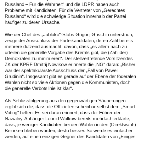
Russland – Für die Wahrheit“ und die LDPR haben auch
Probleme mit Kandidaten. Für die Vertreter von „Gerechtes
Russland“ wird die schwierige Situation innerhalb der Partei
häufiger zu deren Ursache.
Wie der Chef des „Jabloko“-Stabs Grigorij Grischin unterstrich,
zeuge der Ausschluss der Parteikandidaten, deren Zahl bereits
mehrere dutzend ausmacht, davon, dass „es allem nach zu
urteilen die generelle Vorgabe des Kremls gibt, die (Zahl der)
Demokraten zu minimieren“. Der stellvertretende Vorsitzendes
ZK der KPRF Dmitrij Nowikow erinnerte die „NG“ daran: „Bisher
war der spektakulärste Ausschluss der „Fall von Pawel
Grudinin“. Insgesamt gibt es gerade auf der Ebene der föderalen
Wahlen nicht so viele Aktionen gegen die Kommunisten, doch
die generelle Verbotslinie ist klar“.
Als Schlussfolgerung aus den gegenwärtigen Säuberungen
ergibt sich die, dass die Offiziellen scheinbar selbst dem „Smart
Voting“ helfen. Es sei daran erinnert, dass der Führer der
Nawalny-Anhänger Leonid Wolkow bereits mehrfach erklärte,
dass, je weniger Kandidaten bei den Wahlen in den (Direktwahl-)
Bezirken bleiben würden, desto besser. So werde es einfacher
werden, auf einen einzigen Gegner des Kandidaten von „Einiges