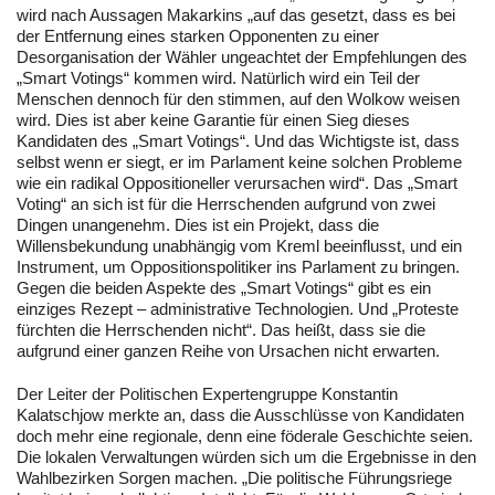
wird nach Aussagen Makarkins „auf das gesetzt, dass es bei
der Entfernung eines starken Opponenten zu einer
Desorganisation der Wähler ungeachtet der Empfehlungen des
„Smart Votings“ kommen wird. Natürlich wird ein Teil der
Menschen dennoch für den stimmen, auf den Wolkow weisen
wird. Dies ist aber keine Garantie für einen Sieg dieses
Kandidaten des „Smart Votings“. Und das Wichtigste ist, dass
selbst wenn er siegt, er im Parlament keine solchen Probleme
wie ein radikal Oppositioneller verursachen wird“. Das „Smart
Voting“ an sich ist für die Herrschenden aufgrund von zwei
Dingen unangenehm. Dies ist ein Projekt, dass die
Willensbekundung unabhängig vom Kreml beeinflusst, und ein
Instrument, um Oppositionspolitiker ins Parlament zu bringen.
Gegen die beiden Aspekte des „Smart Votings“ gibt es ein
einziges Rezept – administrative Technologien. Und „Proteste
fürchten die Herrschenden nicht“. Das heißt, dass sie die
aufgrund einer ganzen Reihe von Ursachen nicht erwarten.
Der Leiter der Politischen Expertengruppe Konstantin
Kalatschjow merkte an, dass die Ausschlüsse von Kandidaten
doch mehr eine regionale, denn eine föderale Geschichte seien.
Die lokalen Verwaltungen würden sich um die Ergebnisse in den
Wahlbezirken Sorgen machen. „Die politische Führungsriege