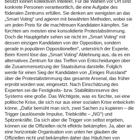
besitzt keinen kollektiven Intellekt. Für die Wahlen vor Ort sind
konkrete Personen verantwortlich, die eine Aufgabe des
föderalen Zentrums erfüllen. Sie denken am wenigsten an das
„Smart Voting“ und agieren mit bewährten Methoden, wobei sie
um jeden Preis für die machttreuen Kandidaten kämpfen. Sie
fürchten am meisten eine konsolidierte Protestabstimmung.
Doch die Hauptgefahr sehen sie nicht im „Smart Voting“ mit
dessen einzigen Kandidaten von der Opposition, sondern
gerade in populären Oppositionellen“, unterstrich der Experte.
Beim Kreml löse das „Smart Voting“ Ablehnung aus, da es ein
alternatives Zentrum für das Treffen von Entscheidungen über
die Zusammensetzung der Staatsduma darstelle. Folglich
werde für einen Sieg der Kandidaten von „Einiges Russland“
über die Protestabstimmung das gesamte Arsenal, das früher
erprobt worden war, eingesetzt. Nach Einschätzung des
Experten sei die Festigkeits- bzw. Stabilitätsreserve des
Systems eine große. Das Wichtigste, was es fürchte, sei eine
politische Krise, die sich nur aus einer sozialen Krise entwickeln
könne. „Dafür bemüht man sich, zwei Sachen zu kupieren – die
Trigger (auslösende Impulse, Triebkräfte – „NG“) und
Spitzenkräfte. Da sich aber die Trigger von selbst ergeben,
können sie die Offiziellen nicht effektiv bekämpfen. Ja, aber an
eine horizontale Organisation von unten her glauben die
Offiziellen nicht und bekämpfen daher das Häufchen von