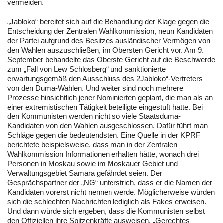
vermeiden.
„Jabloko“ bereitet sich auf die Behandlung der Klage gegen die
Entscheidung der Zentralen Wahlkommission, neun Kandidaten
der Partei aufgrund des Besitzes ausländischer Vermögen von
den Wahlen auszuschließen, im Obersten Gericht vor. Am 9.
September behandelte das Oberste Gericht auf die Beschwerde
zum „Fall von Lew Schlosberg“ und sanktionierte
erwartungsgemäß den Ausschluss des 2Jabloko“-Vertreters
von den Duma-Wahlen. Und weiter sind noch mehrere
Prozesse hinsichtlich jener Nominierten geplant, die man als an
einer extremistischen Tätigkeit beteiligte eingestuft hatte. Bei
den Kommunisten werden nicht so viele Staatsduma-
Kandidaten von den Wahlen ausgeschlossen. Dafür führt man
Schläge gegen die bedeutendsten. Eine Quelle in der KPRF
berichtete beispielsweise, dass man in der Zentralen
Wahlkommission Informationen erhalten hätte, wonach drei
Personen in Moskau sowie im Moskauer Gebiet und
Verwaltungsgebiet Samara gefährdet seien. Der
Gesprächspartner der „NG“ unterstrich, dass er die Namen der
Kandidaten vorerst nicht nennen werde. Möglicherweise würden
sich die schlechten Nachrichten lediglich als Fakes erweisen.
Und dann würde sich ergeben, dass die Kommunisten selbst
den Offiziellen ihre Spitzenkräfte ausweisen. „Gerechtes