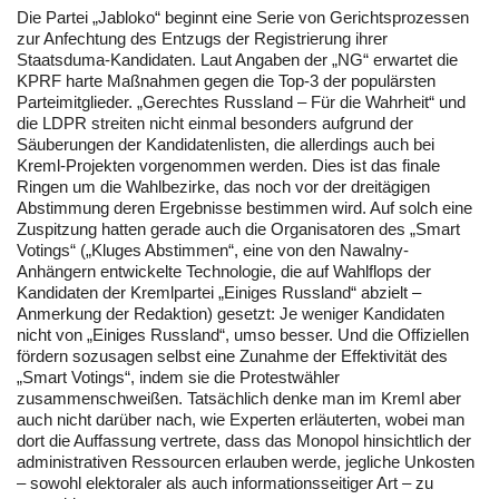
Die Partei „Jabloko“ beginnt eine Serie von Gerichtsprozessen
zur Anfechtung des Entzugs der Registrierung ihrer
Staatsduma-Kandidaten. Laut Angaben der „NG“ erwartet die
KPRF harte Maßnahmen gegen die Top-3 der populärsten
Parteimitglieder. „Gerechtes Russland – Für die Wahrheit“ und
die LDPR streiten nicht einmal besonders aufgrund der
Säuberungen der Kandidatenlisten, die allerdings auch bei
Kreml-Projekten vorgenommen werden. Dies ist das finale
Ringen um die Wahlbezirke, das noch vor der dreitägigen
Abstimmung deren Ergebnisse bestimmen wird. Auf solch eine
Zuspitzung hatten gerade auch die Organisatoren des „Smart
Votings“ („Kluges Abstimmen“, eine von den Nawalny-
Anhängern entwickelte Technologie, die auf Wahlflops der
Kandidaten der Kremlpartei „Einiges Russland“ abzielt –
Anmerkung der Redaktion) gesetzt: Je weniger Kandidaten
nicht von „Einiges Russland“, umso besser. Und die Offiziellen
fördern sozusagen selbst eine Zunahme der Effektivität des
„Smart Votings“, indem sie die Protestwähler
zusammenschweißen. Tatsächlich denke man im Kreml aber
auch nicht darüber nach, wie Experten erläuterten, wobei man
dort die Auffassung vertrete, dass das Monopol hinsichtlich der
administrativen Ressourcen erlauben werde, jegliche Unkosten
– sowohl elektoraler als auch informationsseitiger Art – zu