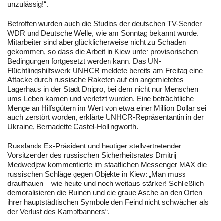
unzulässig!“.
Betroffen wurden auch die Studios der deutschen TV-Sender
WDR und Deutsche Welle, wie am Sonntag bekannt wurde.
Mitarbeiter sind aber glücklicherweise nicht zu Schaden
gekommen, so dass die Arbeit in Kiew unter provisorischen
Bedingungen fortgesetzt werden kann. Das UN-
Flüchtlingshilfswerk UNHCR meldete bereits am Freitag eine
Attacke durch russische Raketen auf ein angemietetes
Lagerhaus in der Stadt Dnipro, bei dem nicht nur Menschen
ums Leben kamen und verletzt wurden. Eine beträchtliche
Menge an Hilfsgütern im Wert von etwa einer Million Dollar sei
auch zerstört worden, erklärte UNHCR-Repräsentantin in der
Ukraine, Bernadette Castel-Hollingworth.
Russlands Ex-Präsident und heutiger stellvertretender
Vorsitzender des russischen Sicherheitsrates Dmitrij
Medwedjew kommentierte im staatlichen Messenger MAX die
russischen Schläge gegen Objekte in Kiew: „Man muss
draufhauen – wie heute und noch weitaus stärker! Schließlich
demoralisieren die Ruinen und die graue Asche an den Orten
ihrer hauptstädtischen Symbole den Feind nicht schwächer als
der Verlust des Kampfbanners“.