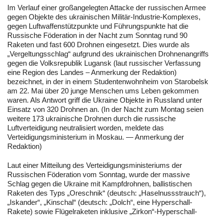
Im Verlauf einer großangelegten Attacke der russischen Armee
gegen Objekte des ukrainischen Militär-Industrie-Komplexes,
gegen Luftwaffenstützpunkte und Führungspunkte hat die
Russische Föderation in der Nacht zum Sonntag rund 90
Raketen und fast 600 Drohnen eingesetzt. Dies wurde als
„Vergeltungsschlag“ aufgrund des ukrainischen Drohnenangriffs
gegen die Volksrepublik Lugansk (laut russischer Verfassung
eine Region des Landes – Anmerkung der Redaktion)
bezeichnet, in der in einem Studentenwohnheim von Starobelsk
am 22. Mai über 20 junge Menschen ums Leben gekommen
waren. Als Antwort griff die Ukraine Objekte in Russland unter
Einsatz von 320 Drohnen an. (In der Nacht zum Montag seien
weitere 173 ukrainische Drohnen durch die russische
Luftverteidigung neutralisiert worden, meldete das
Verteidigungsministerium in Moskau. — Anmerkung der
Redaktion)
Laut einer Mitteilung des Verteidigungsministeriums der
Russischen Föderation vom Sonntag, wurde der massive
Schlag gegen die Ukraine mit Kampfdrohnen, ballistischen
Raketen des Typs „Oreschnik“ (deutsch: „Haselnussstrauch“),
„Iskander“, „Kinschal“ (deutsch: „Dolch“, eine Hyperschall-
Rakete) sowie Flügelraketen inklusive „Zirkon“-Hyperschall-