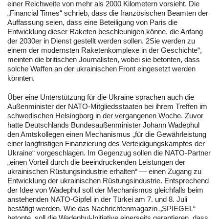
einer Reichweite von mehr als 2000 Kilometern vorsieht. Die
„Financial Times“ schrieb, dass die französischen Beamten der
Auffassung seien, dass eine Beteiligung von Paris die
Entwicklung dieser Raketen beschleunigen könne, die Anfang
der 2030er in Dienst gestellt werden sollen. 2Sie werden zu
einem der modernsten Raketenkomplexe in der Geschichte“,
meinten die britischen Journalisten, wobei sie betonten, dass
solche Waffen an der ukrainischen Front eingesetzt werden
könnten.
Über eine Unterstützung für die Ukraine sprachen auch die
Außenminister der NATO-Mitgliedsstaaten bei ihrem Treffen im
schwedischen Helsingborg in der vergangenen Woche. Zuvor
hatte Deutschlands Bundesaußenminister Johann Wadephul
den Amtskollegen einen Mechanismus „für die Gewährleistung
einer langfristigen Finanzierung des Verteidigungskampfes der
Ukraine“ vorgeschlagen. Im Gegenzug sollen die NATO-Partner
„einen Vorteil durch die beeindruckenden Leistungen der
ukrainischen Rüstungsindustrie erhalten“ — einen Zugang zu
Entwicklung der ukrainischen Rüstungsindustrie. Entsprechend
der Idee von Wadephul soll der Mechanismus gleichfalls beim
anstehenden NATO-Gipfel in der Türkei am 7. und 8. Juli
bestätigt werden. Wie das Nachrichtenmagazin „SPIEGEL“
betonte, soll die Wadephul-Initiative einerseits garantieren, dass