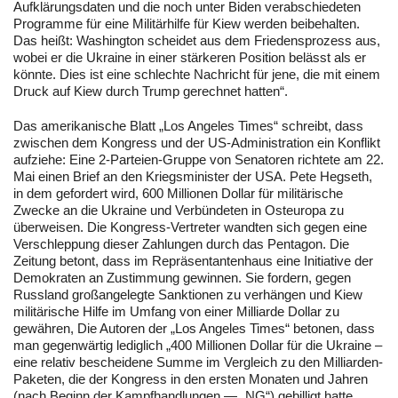
Aufklärungsdaten und die noch unter Biden verabschiedeten
Programme für eine Militärhilfe für Kiew werden beibehalten.
Das heißt: Washington scheidet aus dem Friedensprozess aus,
wobei er die Ukraine in einer stärkeren Position belässt als er
könnte. Dies ist eine schlechte Nachricht für jene, die mit einem
Druck auf Kiew durch Trump gerechnet hatten“.
Das amerikanische Blatt „Los Angeles Times“ schreibt, dass
zwischen dem Kongress und der US-Administration ein Konflikt
aufziehe: Eine 2-Parteien-Gruppe von Senatoren richtete am 22.
Mai einen Brief an den Kriegsminister der USA. Pete Hegseth,
in dem gefordert wird, 600 Millionen Dollar für militärische
Zwecke an die Ukraine und Verbündeten in Osteuropa zu
überweisen. Die Kongress-Vertreter wandten sich gegen eine
Verschleppung dieser Zahlungen durch das Pentagon. Die
Zeitung betont, dass im Repräsentantenhaus eine Initiative der
Demokraten an Zustimmung gewinnen. Sie fordern, gegen
Russland großangelegte Sanktionen zu verhängen und Kiew
militärische Hilfe im Umfang von einer Milliarde Dollar zu
gewähren, Die Autoren der „Los Angeles Times“ betonen, dass
man gegenwärtig lediglich „400 Millionen Dollar für die Ukraine –
eine relativ bescheidene Summe im Vergleich zu den Milliarden-
Paketen, die der Kongress in den ersten Monaten und Jahren
(nach Beginn der Kampfhandlungen — „NG“) gebilligt hatte,