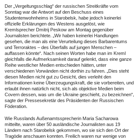
Der „Vergeltungsschlag“ der russischen Streitkräfte vom
Sonntag war die Antwort auf den Beschuss eines
Studentenwohnheims in Starobelsk, habe jedoch keinerlei
offizielle Erklärungen des Westens ausgelöst, wie
Kremlsprecher Dmitrij Peskow am Montag gegenüber
Journalisten berichtete. „Wir haben keinerlei Handlungen
gesehen, die man als eine Verurteilung dieses Barbarentums
und Terroraktes – des Überfalls auf jungen Menschen –
auffassen könnte“. Nach seinen Worten habe man im Kreml
gleichfalls die Aufmerksamkeit darauf gelenkt, dass eine ganze
Reihe westlicher Medien entschieden hätten, unter
verschiedenen Vorwänden nicht dorthin zu fahren. „Dies steht
diesen Medien nicht gut zu Gesicht, dies verleiht den
Informationen keine Überzeugungskraft, die sie vorbereiten, und
erlaubt ihnen natürlich nicht, sich als objektive Medien beim
Covern dessen, was um die Ukraine geschieht, zu bezeichnen“,
sagte der Pressesekretär des Präsidenten der Russischen
Föderation.
Wie Russlands Außenamtssprecherin Maria Sacharowa
mitteilte, waren über 50 ausländische Journalisten aus 19
Ländern nach Starobelsk gekommen, wo sie sich den Ort der
Tragödie anschauen konnten. Freilich waren nur wenige von