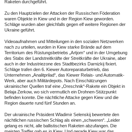
Raketen durchgeführt.
Zu den Hauptzielen der Attacken der Russischen Föderation
waren Objekte in Kiew und in der Region Kiew geworden.
Schläge wurden aber gleichfalls gegen elf weitere Regionen der
Ukraine geführt.
Videoaufnahmen und Mitteilungen in den sozialen Netzwerken
nach zu urteilen, wurden in Kiew starke Brände auf dem
Territorium des Rüstungsbetriebs „Artjom“ und in der Umgebung
des Stabs der Landstreitkräfte der Streitkräfte der Ukraine, aber
auch in der Industriezone des Stadtbezirks Darnizkij fixiert.
Schläge trafen den 6. Kiewer Autoreparaturbetrieb, das
Unternehmen „Analitprilad“, das Kiewer Relais- und Automatik-
Werk, aber auch Militärdepots. Nach Einschätzungen
ukrainischer Quellen traf eine „Oreschnik“-Rakete ein Objekt in
Belaja Zerkow, wo sich vermutlich ein Drohnen-Stützpunkt
befinden konnte. Die nächtliche Attacke gegen Kiew und die
Region dauerte rund fünf Stunden an.
Der ukrainische Präsident Wladimir Selenskij bewertete den
nächtlichen russischen Schlag als einen „schweren“. „Leider
gelang es nicht, alle ballistischen Raketen abzufangen. Die
meisten Treffer gab es in Kiew. Und gerade Kiew war das