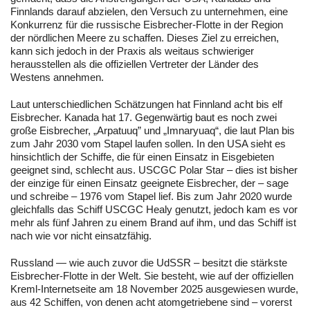
Finnlands darauf abzielen, den Versuch zu unternehmen, eine
Konkurrenz für die russische Eisbrecher-Flotte in der Region
der nördlichen Meere zu schaffen. Dieses Ziel zu erreichen,
kann sich jedoch in der Praxis als weitaus schwieriger
herausstellen als die offiziellen Vertreter der Länder des
Westens annehmen.
Laut unterschiedlichen Schätzungen hat Finnland acht bis elf
Eisbrecher. Kanada hat 17. Gegenwärtig baut es noch zwei
große Eisbrecher, „Arpatuuq” und „Imnaryuaq“, die laut Plan bis
zum Jahr 2030 vom Stapel laufen sollen. In den USA sieht es
hinsichtlich der Schiffe, die für einen Einsatz in Eisgebieten
geeignet sind, schlecht aus. USCGC Polar Star – dies ist bisher
der einzige für einen Einsatz geeignete Eisbrecher, der – sage
und schreibe – 1976 vom Stapel lief. Bis zum Jahr 2020 wurde
gleichfalls das Schiff USCGC Healy genutzt, jedoch kam es vor
mehr als fünf Jahren zu einem Brand auf ihm, und das Schiff ist
nach wie vor nicht einsatzfähig.
Russland — wie auch zuvor die UdSSR – besitzt die stärkste
Eisbrecher-Flotte in der Welt. Sie besteht, wie auf der offiziellen
Kreml-Internetseite am 18 November 2025 ausgewiesen wurde,
aus 42 Schiffen, von denen acht atomgetriebene sind – vorerst