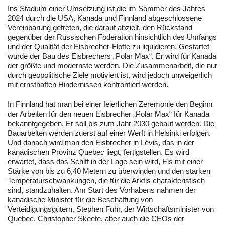
Ins Stadium einer Umsetzung ist die im Sommer des Jahres
2024 durch die USA, Kanada und Finnland abgeschlossene
Vereinbarung getreten, die darauf abzielt, den Rückstand
gegenüber der Russischen Föderation hinsichtlich des Umfangs
und der Qualität der Eisbrecher-Flotte zu liquidieren. Gestartet
wurde der Bau des Eisbrechers „Polar Max“. Er wird für Kanada
der größte und modernste werden. Die Zusammenarbeit, die nur
durch geopolitische Ziele motiviert ist, wird jedoch unweigerlich
mit ernsthaften Hindernissen konfrontiert werden.
In Finnland hat man bei einer feierlichen Zeremonie den Beginn
der Arbeiten für den neuen Eisbrecher „Polar Max“ für Kanada
bekanntgegeben. Er soll bis zum Jahr 2030 gebaut werden. Die
Bauarbeiten werden zuerst auf einer Werft in Helsinki erfolgen.
Und danach wird man den Eisbrecher in Lévis, das in der
kanadischen Provinz Quebec liegt, fertigstellen. Es wird
erwartet, dass das Schiff in der Lage sein wird, Eis mit einer
Stärke von bis zu 6,40 Metern zu überwinden und den starken
Temperaturschwankungen, die für die Arktis charakteristisch
sind, standzuhalten. Am Start des Vorhabens nahmen der
kanadische Minister für die Beschaffung von
Verteidigungsgütern, Stephen Fuhr, der Wirtschaftsminister von
Quebec, Christopher Skeete, aber auch die CEOs der