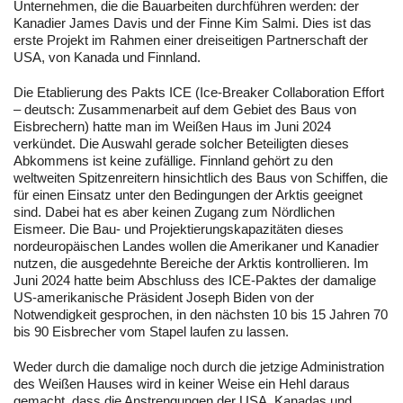
Unternehmen, die die Bauarbeiten durchführen werden: der
Kanadier James Davis und der Finne Kim Salmi. Dies ist das
erste Projekt im Rahmen einer dreiseitigen Partnerschaft der
USA, von Kanada und Finnland.
Die Etablierung des Pakts ICE (Ice-Breaker Collaboration Effort
– deutsch: Zusammenarbeit auf dem Gebiet des Baus von
Eisbrechern) hatte man im Weißen Haus im Juni 2024
verkündet. Die Auswahl gerade solcher Beteiligten dieses
Abkommens ist keine zufällige. Finnland gehört zu den
weltweiten Spitzenreitern hinsichtlich des Baus von Schiffen, die
für einen Einsatz unter den Bedingungen der Arktis geeignet
sind. Dabei hat es aber keinen Zugang zum Nördlichen
Eismeer. Die Bau- und Projektierungskapazitäten dieses
nordeuropäischen Landes wollen die Amerikaner und Kanadier
nutzen, die ausgedehnte Bereiche der Arktis kontrollieren. Im
Juni 2024 hatte beim Abschluss des ICE-Paktes der damalige
US-amerikanische Präsident Joseph Biden von der
Notwendigkeit gesprochen, in den nächsten 10 bis 15 Jahren 70
bis 90 Eisbrecher vom Stapel laufen zu lassen.
Weder durch die damalige noch durch die jetzige Administration
des Weißen Hauses wird in keiner Weise ein Hehl daraus
gemacht, dass die Anstrengungen der USA, Kanadas und