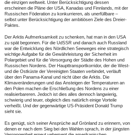
die einzigen weltweit. Unter Berücksichtigung dessen
erscheinen die Pläne der USA, Kanadas und Finnlands, mit der
Russischen Föderation zu konkurrieren, als unerfüllbare –
selbst unter Berücksichtigung der ambitiösen Ziele des Dreier-
Paktes.
Der Arktis Aufmerksamkeit zu schenken, hat man in den USA
zu spät begonnen. Für die UdSSR und danach auch Russland
war die Entwicklung des Nördlichen Seeweges eine strategisch
wichtige Aufgabe für die Gewährleistung der Sicherheit im
Polargebiet und für die Versorgung der Städte des Hohen und
Russischen Nordens. Der Haupttransportkorridor, der die West-
und die Ostküste der Vereinigten Staaten verbindet, verläuft
über den Panama-Kanal und nicht über die Arktis. Die
Klimaveränderungen und das Ansteigen der Temperaturen an
den Polen machen die Erschließung des Nordens zu einer
realisierbareren. Jedoch ist dies alles dennoch langwierig,
schwierig und teuer, obgleich dies natürlich einige Vorteile
verheißt. Und der gegenwärtige US-Präsident Donald Trump
sieht sie.
Es genügt, sich seiner Ansprüche auf Grönland zu erinnern, von
denen er nach dem Sieg bei den Wahlen sprach, in der jüngsten
Vergangenheit erneut vehement die amerikanischen