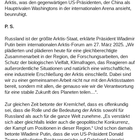
Arktis, was den gegenwärtigen US-Präsidenten, der China als
Hauptrivalen Washingtons in der internationalen Arena ansieht,
beunruhigt.
P. S.
Russland ist der größte Arktis-Staat, erklärte Präsident Wladimir
Putin beim internationalen Arktis-Forum am 27. März 2025. „Wir
plädierten und plädieren heute für eine gleichberechtigte
Zusammenarbeit in der Region, die Forschungsarbeiten, den
Schutz der biologischen Vielfalt, Klimafragen, das Reagieren auf
außerordentliche Situationen und natürlich eine wirtschaftliche,
eine industriele Erschließung der Arktis einschließt. Dabei sind
wir zu einer gemeinsamen Arbeit nicht nur mit den Arktisstaaten
bereit, sondern mit allen, die genauso wie wir die Verantwortung
für eine stabile Zukunft des Planeten teilen…“.
Zur gleichen Zeit betonte der Kremlchef, dass es offenkundig
sei, dass die Rolle und die Bedeutung der Arktis sowohl für
Russland als auch für die ganze Welt zunehme. „Es verstärkt
sich aber gleichfalls leider auch die geopolitische Konkurrenz,
der Kampf um Positionen in dieser Region.“ Und schon damals
betonte Wladimir Putin, dass die von US-Präsident Donald
Trump artikulierten Besitzansprüche auf Grönland keinerlei