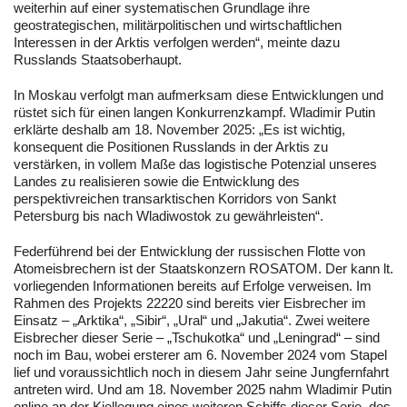
weiterhin auf einer systematischen Grundlage ihre
geostrategischen, militärpolitischen und wirtschaftlichen
Interessen in der Arktis verfolgen werden“, meinte dazu
Russlands Staatsoberhaupt.
In Moskau verfolgt man aufmerksam diese Entwicklungen und
rüstet sich für einen langen Konkurrenzkampf. Wladimir Putin
erklärte deshalb am 18. November 2025: „Es ist wichtig,
konsequent die Positionen Russlands in der Arktis zu
verstärken, in vollem Maße das logistische Potenzial unseres
Landes zu realisieren sowie die Entwicklung des
perspektivreichen transarktischen Korridors von Sankt
Petersburg bis nach Wladiwostok zu gewährleisten“.
Federführend bei der Entwicklung der russischen Flotte von
Atomeisbrechern ist der Staatskonzern ROSATOM. Der kann lt.
vorliegenden Informationen bereits auf Erfolge verweisen. Im
Rahmen des Projekts 22220 sind bereits vier Eisbrecher im
Einsatz – „Arktika“, „Sibir“, „Ural“ und „Jakutia“. Zwei weitere
Eisbrecher dieser Serie – „Tschukotka“ und „Leningrad“ – sind
noch im Bau, wobei ersterer am 6. November 2024 vom Stapel
lief und voraussichtlich noch in diesem Jahr seine Jungfernfahrt
antreten wird. Und am 18. November 2025 nahm Wladimir Putin
online an der Kiellegung eines weiteren Schiffs dieser Serie, des