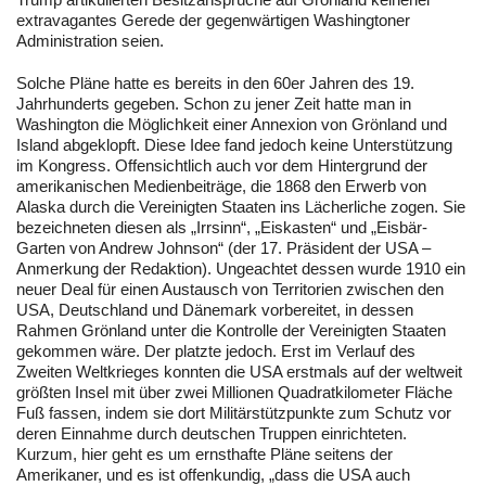
extravagantes Gerede der gegenwärtigen Washingtoner
Administration seien.
Solche Pläne hatte es bereits in den 60er Jahren des 19.
Jahrhunderts gegeben. Schon zu jener Zeit hatte man in
Washington die Möglichkeit einer Annexion von Grönland und
Island abgeklopft. Diese Idee fand jedoch keine Unterstützung
im Kongress. Offensichtlich auch vor dem Hintergrund der
amerikanischen Medienbeiträge, die 1868 den Erwerb von
Alaska durch die Vereinigten Staaten ins Lächerliche zogen. Sie
bezeichneten diesen als „Irrsinn“, „Eiskasten“ und „Eisbär-
Garten von Andrew Johnson“ (der 17. Präsident der USA –
Anmerkung der Redaktion). Ungeachtet dessen wurde 1910 ein
neuer Deal für einen Austausch von Territorien zwischen den
USA, Deutschland und Dänemark vorbereitet, in dessen
Rahmen Grönland unter die Kontrolle der Vereinigten Staaten
gekommen wäre. Der platzte jedoch. Erst im Verlauf des
Zweiten Weltkrieges konnten die USA erstmals auf der weltweit
größten Insel mit über zwei Millionen Quadratkilometer Fläche
Fuß fassen, indem sie dort Militärstützpunkte zum Schutz vor
deren Einnahme durch deutschen Truppen einrichteten.
Kurzum, hier geht es um ernsthafte Pläne seitens der
Amerikaner, und es ist offenkundig, „dass die USA auch