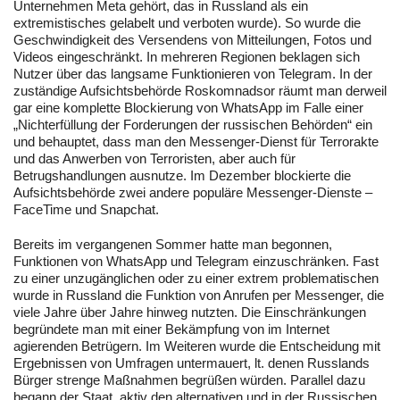
Unternehmen Meta gehört, das in Russland als ein
extremistisches gelabelt und verboten wurde). So wurde die
Geschwindigkeit des Versendens von Mitteilungen, Fotos und
Videos eingeschränkt. In mehreren Regionen beklagen sich
Nutzer über das langsame Funktionieren von Telegram. In der
zuständige Aufsichtsbehörde Roskomnadsor räumt man derweil
gar eine komplette Blockierung von WhatsApp im Falle einer
„Nichterfüllung der Forderungen der russischen Behörden“ ein
und behauptet, dass man den Messenger-Dienst für Terrorakte
und das Anwerben von Terroristen, aber auch für
Betrugshandlungen ausnutze. Im Dezember blockierte die
Aufsichtsbehörde zwei andere populäre Messenger-Dienste –
FaceTime und Snapchat.
Bereits im vergangenen Sommer hatte man begonnen,
Funktionen von WhatsApp und Telegram einzuschränken. Fast
zu einer unzugänglichen oder zu einer extrem problematischen
wurde in Russland die Funktion von Anrufen per Messenger, die
viele Jahre über Jahre hinweg nutzten. Die Einschränkungen
begründete man mit einer Bekämpfung von im Internet
agierenden Betrügern. Im Weiteren wurde die Entscheidung mit
Ergebnissen von Umfragen untermauert, lt. denen Russlands
Bürger strenge Maßnahmen begrüßen würden. Parallel dazu
begann der Staat, aktiv den alternativen und in der Russischen