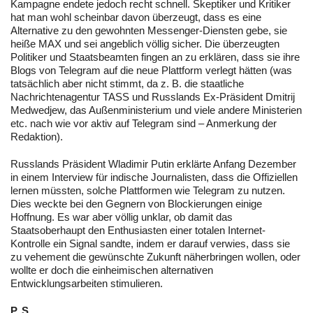
Kampagne endete jedoch recht schnell. Skeptiker und Kritiker
hat man wohl scheinbar davon überzeugt, dass es eine
Alternative zu den gewohnten Messenger-Diensten gebe, sie
heiße MAX und sei angeblich völlig sicher. Die überzeugten
Politiker und Staatsbeamten fingen an zu erklären, dass sie ihre
Blogs von Telegram auf die neue Plattform verlegt hätten (was
tatsächlich aber nicht stimmt, da z. B. die staatliche
Nachrichtenagentur TASS und Russlands Ex-Präsident Dmitrij
Medwedjew, das Außenministerium und viele andere Ministerien
etc. nach wie vor aktiv auf Telegram sind – Anmerkung der
Redaktion).
Russlands Präsident Wladimir Putin erklärte Anfang Dezember
in einem Interview für indische Journalisten, dass die Offiziellen
lernen müssten, solche Plattformen wie Telegram zu nutzen.
Dies weckte bei den Gegnern von Blockierungen einige
Hoffnung. Es war aber völlig unklar, ob damit das
Staatsoberhaupt den Enthusiasten einer totalen Internet-
Kontrolle ein Signal sandte, indem er darauf verwies, dass sie
zu vehement die gewünschte Zukunft näherbringen wollen, oder
wollte er doch die einheimischen alternativen
Entwicklungsarbeiten stimulieren.
P. S.