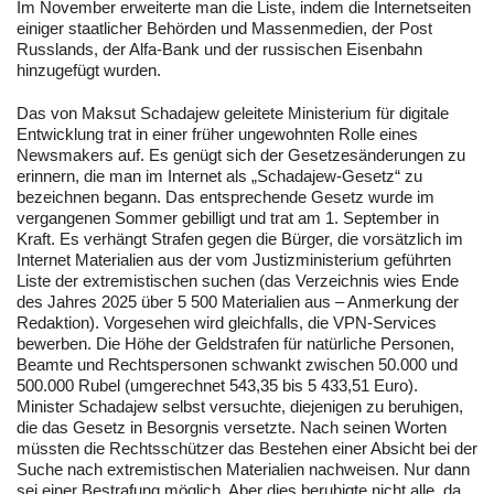
Im November erweiterte man die Liste, indem die Internetseiten
einiger staatlicher Behörden und Massenmedien, der Post
Russlands, der Alfa-Bank und der russischen Eisenbahn
hinzugefügt wurden.
Das von Maksut Schadajew geleitete Ministerium für digitale
Entwicklung trat in einer früher ungewohnten Rolle eines
Newsmakers auf. Es genügt sich der Gesetzesänderungen zu
erinnern, die man im Internet als „Schadajew-Gesetz“ zu
bezeichnen begann. Das entsprechende Gesetz wurde im
vergangenen Sommer gebilligt und trat am 1. September in
Kraft. Es verhängt Strafen gegen die Bürger, die vorsätzlich im
Internet Materialien aus der vom Justizministerium geführten
Liste der extremistischen suchen (das Verzeichnis wies Ende
des Jahres 2025 über 5 500 Materialien aus – Anmerkung der
Redaktion). Vorgesehen wird gleichfalls, die VPN-Services
bewerben. Die Höhe der Geldstrafen für natürliche Personen,
Beamte und Rechtspersonen schwankt zwischen 50.000 und
500.000 Rubel (umgerechnet 543,35 bis 5 433,51 Euro).
Minister Schadajew selbst versuchte, diejenigen zu beruhigen,
die das Gesetz in Besorgnis versetzte. Nach seinen Worten
müssten die Rechtsschützer das Bestehen einer Absicht bei der
Suche nach extremistischen Materialien nachweisen. Nur dann
sei einer Bestrafung möglich. Aber dies beruhigte nicht alle, da