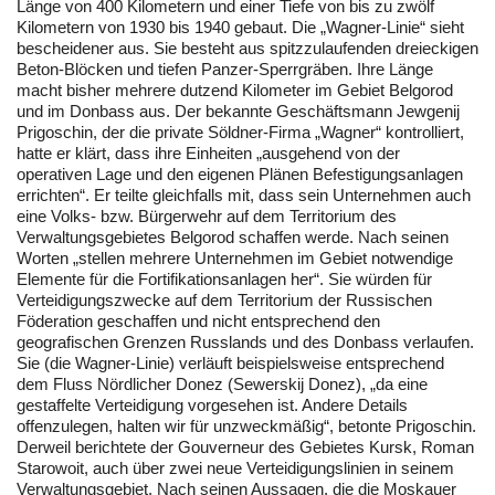
Länge von 400 Kilometern und einer Tiefe von bis zu zwölf
Kilometern von 1930 bis 1940 gebaut. Die „Wagner-Linie“ sieht
bescheidener aus. Sie besteht aus spitzzulaufenden dreieckigen
Beton-Blöcken und tiefen Panzer-Sperrgräben. Ihre Länge
macht bisher mehrere dutzend Kilometer im Gebiet Belgorod
und im Donbass aus. Der bekannte Geschäftsmann Jewgenij
Prigoschin, der die private Söldner-Firma „Wagner“ kontrolliert,
hatte er klärt, dass ihre Einheiten „ausgehend von der
operativen Lage und den eigenen Plänen Befestigungsanlagen
errichten“. Er teilte gleichfalls mit, dass sein Unternehmen auch
eine Volks- bzw. Bürgerwehr auf dem Territorium des
Verwaltungsgebietes Belgorod schaffen werde. Nach seinen
Worten „stellen mehrere Unternehmen im Gebiet notwendige
Elemente für die Fortifikationsanlagen her“. Sie würden für
Verteidigungszwecke auf dem Territorium der Russischen
Föderation geschaffen und nicht entsprechend den
geografischen Grenzen Russlands und des Donbass verlaufen.
Sie (die Wagner-Linie) verläuft beispielsweise entsprechend
dem Fluss Nördlicher Donez (Sewerskij Donez), „da eine
gestaffelte Verteidigung vorgesehen ist. Andere Details
offenzulegen, halten wir für unzweckmäßig“, betonte Prigoschin.
Derweil berichtete der Gouverneur des Gebietes Kursk, Roman
Starowoit, auch über zwei neue Verteidigungslinien in seinem
Verwaltungsgebiet. Nach seinen Aussagen, die die Moskauer