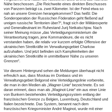
Nähe beschossen. „Die Reichweite eines direkten Beschusses
von Panzern beträgt ca. zwei Kilometer. Ist der Feind etwa so
nah an unsere Grenzen herangekommen? Das heißt: Die
Sonderoperation der Russischen Föderation geht fließend auf
ureigen russische Territorien über?“, fragt sich der Militärexperte
und Generalleutnant im Ruhestand Jurij Netkatschjow. Nach
seiner Meinung müsse „das Verteidigungsministerium die
Verantwortung tragen, jene Kommandeure, die es nicht
verstanden haben, die relativ vor kurzem erfolgte Offensive der
ukrainischen Streitkräfte im Verwaltungsgebiet Charkow
aufzuhalten. Und jetzt befinden sich Kampfeinheiten der
ukrainischen Streitkräfte in unmittelbarer Nähe zu unseren
Grenzen“.
Vor diesem Hintergrund sehen die Meldungen überhaupt nicht
erfreulich aus, dass Moskau im Donbass und im
Verwaltungsgebiet Belgorod eine Verteidigungslinie vorbereite,
die man in den Medien als „Wagner-Linie“ bezeichnete. Es sei
daran erinnert, dass man als „Maginot-Linie“ ein aus einer Linie
von Bunkern bestehendes Verteidigungssystem entlang der
französischen Grenze zu Belgien, Luxemburg, Deutschland und
Italien bezeichnete. Das System, benannt nach dem
französischen Kriegsminister André Maginot, wurde mit einer