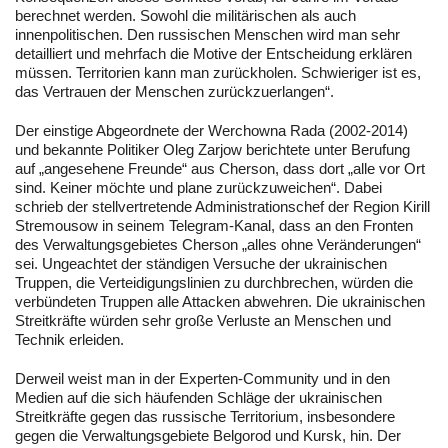
berechnet werden. Sowohl die militärischen als auch
innenpolitischen. Den russischen Menschen wird man sehr
detailliert und mehrfach die Motive der Entscheidung erklären
müssen. Territorien kann man zurückholen. Schwieriger ist es,
das Vertrauen der Menschen zurückzuerlangen“.
Der einstige Abgeordnete der Werchowna Rada (2002-2014)
und bekannte Politiker Oleg Zarjow berichtete unter Berufung
auf „angesehene Freunde“ aus Cherson, dass dort „alle vor Ort
sind. Keiner möchte und plane zurückzuweichen“. Dabei
schrieb der stellvertretende Administrationschef der Region Kirill
Stremousow in seinem Telegram-Kanal, dass an den Fronten
des Verwaltungsgebietes Cherson „alles ohne Veränderungen“
sei. Ungeachtet der ständigen Versuche der ukrainischen
Truppen, die Verteidigungslinien zu durchbrechen, würden die
verbündeten Truppen alle Attacken abwehren. Die ukrainischen
Streitkräfte würden sehr große Verluste an Menschen und
Technik erleiden.
Derweil weist man in der Experten-Community und in den
Medien auf die sich häufenden Schläge der ukrainischen
Streitkräfte gegen das russische Territorium, insbesondere
gegen die Verwaltungsgebiete Belgorod und Kursk, hin. Der