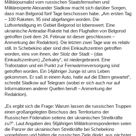
Militärjournalist vom russischen Staatsfernsehen und
Militärexperte Alexander Sladkow macht sich darüber Sorgen,
dass man Belgorod fünf Tage beschossen habe. „Am ersten Tag
– 100 Raketen. 95 sind abgefangen worden. Die
Luftverteidigung im Gebiet Belgorod ist lobenswert. Eine
ukrainische Antiradar-Rakete hat den Flughafen von Belgorod
getroffen (seit dem 24. Februar ist dieser geschlossen –
Anmerkung der Redaktion). Die letzten zwei Tage war es relativ
still. In Schebekino aber sind drei Einkaufszentren getroffen
worden, eins von ihnen, der Stolz der Stadt – (das
Einkaufszentrum) „Zerkalny“, ist niedergebrannt. Eine
Trafostation und ein Punkt zur Fernwärmeversorgung sind
getroffen worden. Ein 14jähriger Junge ist ums Leben
gekommen. Er saß in einem Auto, hatte auf die Eltern gewartet“,
schreibt Sladkow auf Telegram (wobei er sich auch nur auf
Informationen anderer Quellen beruft – Anmerkung der
Redaktion).
„Es ergibt sich die Frage: Warum lassen die russischen Truppen
einen großangelegten Beschuss des Territoriums der
Russischen Föderation seitens der ukrainischen Streitkräfte
zu?“. Laut Angaben des 56jährigen Militärkorrespondenten seien
die Panzer der ukrainischen Streitkräfte bei Schebekino
vorgefahren und hätten die russischen Ziele direkt, aus nächster