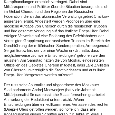
Kampfhandlungen erheblich verringert. Dabei sind
Militärexperten und Politiker über die Situation besorgt, die sich
im Gebiet Cherson und den Regionen der Russischen
Föderation, die an das ukrainische Verwaltungsgebiet Charkow
angrenzen, ergibt. Angestellt werden Prognosen über eine
mögliche Aufgabe von Cherson durch die russischen Truppen
und ihre gesamte Verlegung auf das östliche Dnepr-Ufer. Dabei
erfolgen Verweise auf eine Erklärung des Befehlshabers der
Vereinigten Gruppierung der russischen Truppen im Bereich der
Durchführung der militärischen Sonderoperation, Armeegeneral
Sergej Surowikin, der vor einer Woche erklärt hatte, dass
möglicherweise „schwere Entscheidungen“ getroffen werden
müssten. Am Samstag hatten die von Moskau eingesetzten
Offiziellen des Gebietes Cherson mitgeteilt, dass „alle Zivilisten
von Cherson unverzüglich die Stadt verlassen und aufs linke
Dnepr-Ufer übergesetzt werden müssen“.
Der russische Journalist und Abgeordnete des Moskauer
Stadtparlaments Andrej Medwedjew (hat viele Jahre als
Militärjournalist für das russische Staatsfernsehen gearbeitet –
Anmerkung der Redaktion) unterstreicht: „Wenn
Entscheidungen über ein vollkommenes Verlassen des rechten
(Dnepr-) Ufers getroffen werden, so hoffe ich, dass alle
Konsequenzen dieses Schrittes vorab, für Jahre im Voraus