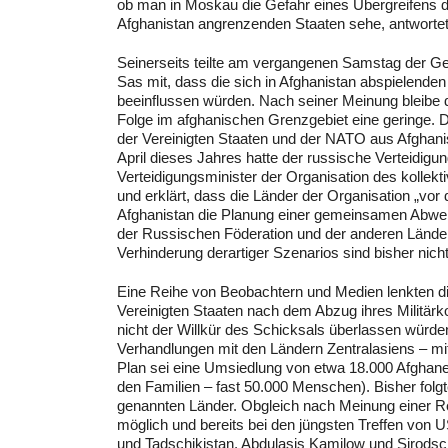
ob man in Moskau die Gefahr eines Übergreifens der 
Afghanistan angrenzenden Staaten sehe, antwortete
Seinerseits teilte am vergangenen Samstag der Gen
Sas mit, dass die sich in Afghanistan abspielenden
beeinflussen würden. Nach seiner Meinung bleibe d
Folge im afghanischen Grenzgebiet eine geringe.
der Vereinigten Staaten und der NATO aus Afghani
April dieses Jahres hatte der russische Verteidigu
Verteidigungsminister der Organisation des kollek
und erklärt, dass die Länder der Organisation „vo
Afghanistan die Planung einer gemeinsamen Abwe
der Russischen Föderation und der anderen Länder –
Verhinderung derartiger Szenarios sind bisher ni
Eine Reihe von Beobachtern und Medien lenkten d
Vereinigten Staaten nach dem Abzug ihres Militärk
nicht der Willkür des Schicksals überlassen würd
Verhandlungen mit den Ländern Zentralasiens – m
Plan sei eine Umsiedlung von etwa 18.000 Afghane
den Familien – fast 50.000 Menschen). Bisher folgt
genannten Länder. Obgleich nach Meinung einer Rei
möglich und bereits bei den jüngsten Treffen von
und Tadschikistan, Abdulasis Kamilow und Sirodschi