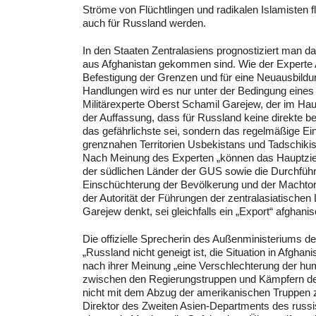
Ströme von Flüchtlingen und radikalen Islamisten fl
auch für Russland werden.
In den Staaten Zentralasiens prognostiziert man das
aus Afghanistan gekommen sind. Wie der Experte An
Befestigung der Grenzen und für eine Neuausbildung
Handlungen wird es nur unter der Bedingung eines 
Militärexperte Oberst Schamil Garejew, der im Haupt
der Auffassung, dass für Russland keine direkte 
das gefährlichste sei, sondern das regelmäßige Eind
grenznahen Territorien Usbekistans und Tadschikis
Nach Meinung des Experten „können das Hauptzie
der südlichen Länder der GUS sowie die Durchführ
Einschüchterung der Bevölkerung und der Machtorg
der Autorität der Führungen der zentralasiatische
Garejew denkt, sei gleichfalls ein „Export“ afghani
Die offizielle Sprecherin des Außenministeriums d
„Russland nicht geneigt ist, die Situation in Afghan
nach ihrer Meinung „eine Verschlechterung der hum
zwischen den Regierungstruppen und Kämpfern der 
nicht mit dem Abzug der amerikanischen Truppen 
Direktor des Zweiten Asien-Departments des russ