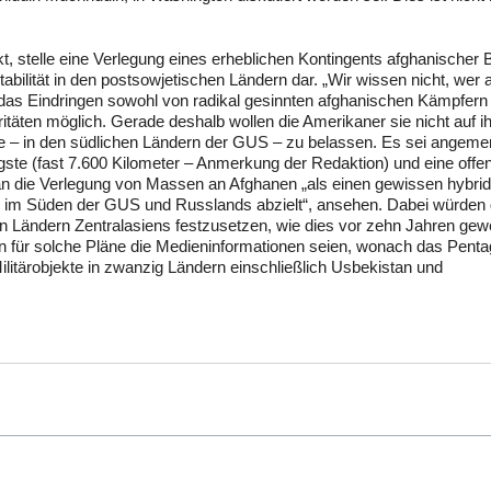
kt, stelle eine Verlegung eines erheblichen Kontingents afghanischer 
tabilität in den postsowjetischen Ländern dar. „Wir wissen nicht, wer 
 das Eindringen sowohl von radikal gesinnten afghanischen Kämpfern 
täten möglich. Gerade deshalb wollen die Amerikaner sie nicht auf ih
one – in den südlichen Ländern der GUS – zu belassen. Es sei angemer
ste (fast 7.600 Kilometer – Anmerkung der Redaktion) und eine offene
n die Verlegung von Massen an Afghanen „als einen gewissen hybri
n im Süden der GUS und Russlands abzielt“, ansehen. Dabei würden 
n Ländern Zentralasiens festzusetzen, wie dies vor zehn Jahren ge
hen für solche Pläne die Medieninformationen seien, wonach das Pent
Militärobjekte in zwanzig Ländern einschließlich Usbekistan und