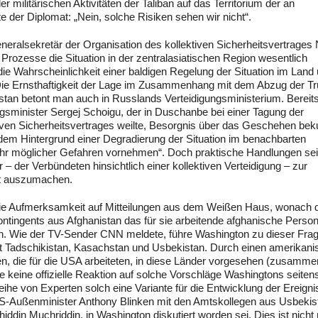
militärischen Aktivitäten der Taliban auf das Territorium der an
 der Diplomat: „Nein, solche Risiken sehen wir nicht“.
eralsekretär der Organisation des kollektiven Sicherheitsvertrages 
 Prozesse die Situation in der zentralasiatischen Region wesentlich
ie Wahrscheinlichkeit einer baldigen Regelung der Situation im Land 
 Die Ernsthaftigkeit der Lage im Zusammenhang mit dem Abzug der T
stan betont man auch in Russlands Verteidigungsministerium. Bereit
ngsminister Sergej Schoigu, der in Duschanbe bei einer Tagung der
tiven Sicherheitsvertrages weilte, Besorgnis über das Geschehen bek
r dem Hintergrund einer Degradierung der Situation im benachbarten
hr möglicher Gefahren vornehmen“. Doch praktische Handlungen sei
 der Verbündeten hinsichtlich einer kollektiven Verteidigung – zur
cht auszumachen.
ie Aufmerksamkeit auf Mitteilungen aus dem Weißen Haus, wonach d
ontingents aus Afghanistan das für sie arbeitende afghanische Person
en. Wie der TV-Sender CNN meldete, führe Washington zu dieser Fra
it Tadschikistan, Kasachstan und Usbekistan. Durch einen amerikan
n, die für die USA arbeiteten, in diese Länder vorgesehen (zusamme
e keine offizielle Reaktion auf solche Vorschläge Washingtons seiten
he von Experten solch eine Variante für die Entwicklung der Ereigni
 US-Außenminister Anthony Blinken mit den Amtskollegen aus Usbekis
ddin Muchriddin, in Washington diskutiert worden sei. Dies ist nicht 