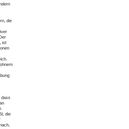
ondern
rn, die
iver
 Der
 ist
ionen
ich.
wohnern
abung
, dass
ban
n
t, die
r
nach,