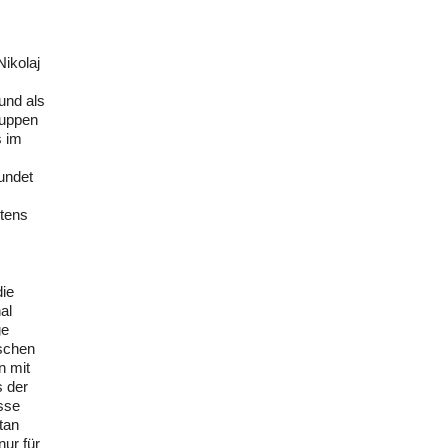
Nikolaj
und als
ruppen
s im
undet
tens
ie
al
ge
ischen
n mit
s der
sse
tan
nur für