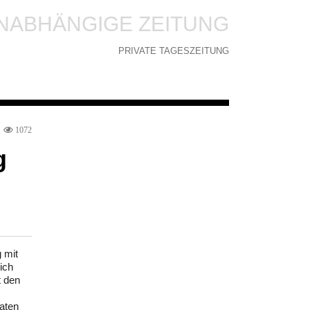
NABHÄNGIGE ZEITUNG
PRIVATE TAGESZEITUNG
1072
g
 mit
ich
t den
aten