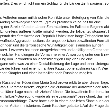
ießen. Dies wird nicht nur ein Schlag für die Länder Zentralasiens, s
 Auftreten neuer militärischer Konflikte unter Beteiligung von Kämpfe
drej Medwedjew erklärte, „gibt es praktisch keine Zeit für eine
 der Streitkräfte der Länder Zentralasiens. Im Falle des Beginns akt
Eingreifens äußerer Kräfte möglich werden, die Taliban zu stoppen“.
stab der Streitkräfte der Republik Usbekistan lange Zeit gedient hat,
bewaffnete Aggression seitens der ungesetzlichen bewaffneten Format
ringen und die terroristische Wühltätigkeit der Islamisten auf den
tans. Letzteres hat einen ausgedehnteren und anfälligeren Grenzbere
l solcher Handlungen die Vornahme einer Anwerbung unter den Ein
ung von Terrorakten an lebenswichtigen Objekten und eine
ane sein, was zu einer Destabilisierung der Lage und einer Untergr
n Länder führen und eine humanitäre Katastrophe auslösen kann“. Wie
scher Kämpfer und einer Instabilität nach Russland möglich.
er Russischen Föderation Maria Sacharowa erklärte aber dieser Tage
istan zu dramatisieren“, obgleich die Zunahme der Aktivitäten der Tali
anitären Lage nach sich ziehen“ könne. Die bewaffnete Konfrontatio
„Taliban“-Bewegung wurde als eine „saisonale“ bezeichnet, das heiß
zusammenhänge. Zuvor hatte sich in einem ähnlichen Sinne auch de
ischen Außenministeriums Zamir Kabulow geäußert. Auf die Frage da