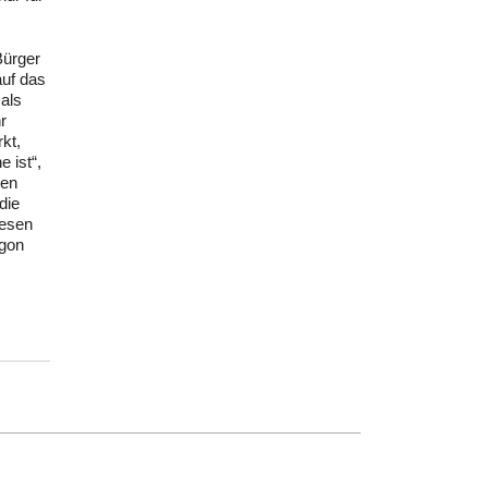
Bürger
auf das
als
r
kt,
 ist“,
den
die
wesen
agon