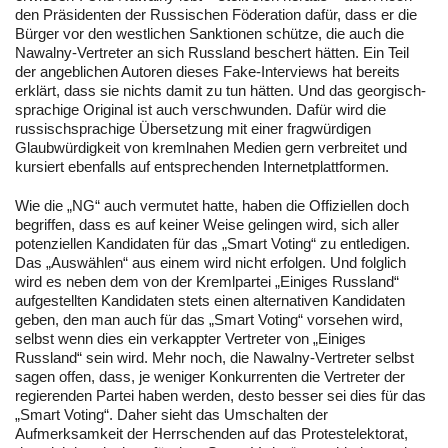
den Präsidenten der Russischen Föderation dafür, dass er die
Bürger vor den westlichen Sanktionen schütze, die auch die
Nawalny-Vertreter an sich Russland beschert hätten. Ein Teil
der angeblichen Autoren dieses Fake-Interviews hat bereits
erklärt, dass sie nichts damit zu tun hätten. Und das georgisch-
sprachige Original ist auch verschwunden. Dafür wird die
russischsprachige Übersetzung mit einer fragwürdigen
Glaubwürdigkeit von kremlnahen Medien gern verbreitet und
kursiert ebenfalls auf entsprechenden Internetplattformen.
Wie die „NG“ auch vermutet hatte, haben die Offiziellen doch
begriffen, dass es auf keiner Weise gelingen wird, sich aller
potenziellen Kandidaten für das „Smart Voting“ zu entledigen.
Das „Auswählen“ aus einem wird nicht erfolgen. Und folglich
wird es neben dem von der Kremlpartei „Einiges Russland“
aufgestellten Kandidaten stets einen alternativen Kandidaten
geben, den man auch für das „Smart Voting“ vorsehen wird,
selbst wenn dies ein verkappter Vertreter von „Einiges
Russland“ sein wird. Mehr noch, die Nawalny-Vertreter selbst
sagen offen, dass, je weniger Konkurrenten die Vertreter der
regierenden Partei haben werden, desto besser sei dies für das
„Smart Voting“. Daher sieht das Umschalten der
Aufmerksamkeit der Herrschenden auf das Protestelektorat,