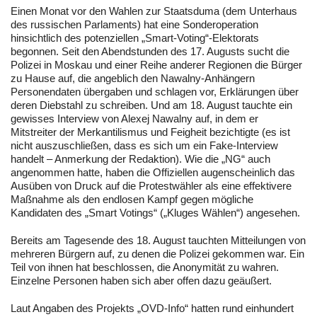
Einen Monat vor den Wahlen zur Staatsduma (dem Unterhaus
des russischen Parlaments) hat eine Sonderoperation
hinsichtlich des potenziellen „Smart-Voting“-Elektorats
begonnen. Seit den Abendstunden des 17. Augusts sucht die
Polizei in Moskau und einer Reihe anderer Regionen die Bürger
zu Hause auf, die angeblich den Nawalny-Anhängern
Personendaten übergaben und schlagen vor, Erklärungen über
deren Diebstahl zu schreiben. Und am 18. August tauchte ein
gewisses Interview von Alexej Nawalny auf, in dem er
Mitstreiter der Merkantilismus und Feigheit bezichtigte (es ist
nicht auszuschließen, dass es sich um ein Fake-Interview
handelt – Anmerkung der Redaktion). Wie die „NG“ auch
angenommen hatte, haben die Offiziellen augenscheinlich das
Ausüben von Druck auf die Protestwähler als eine effektivere
Maßnahme als den endlosen Kampf gegen mögliche
Kandidaten des „Smart Votings“ („Kluges Wählen“) angesehen.
Bereits am Tagesende des 18. August tauchten Mitteilungen von
mehreren Bürgern auf, zu denen die Polizei gekommen war. Ein
Teil von ihnen hat beschlossen, die Anonymität zu wahren.
Einzelne Personen haben sich aber offen dazu geäußert.
Laut Angaben des Projekts „OVD-Info“ hatten rund einhundert