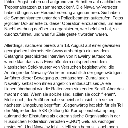
fühlen, Angst haben und aufgrund von Schritten auf nächtlichen
Treppenabsätzen zusammenzucken“. Die Nawalny-Vertreter
haben übrigens die Herausforderung angenommen. Sie haben
die Sympathisanten unter den Polizeibeamten aufgerufen, Fotos
jeglicher Dokumente zu dieser Operation einzusenden, um eine
Nachforschung darüber zu organisieren, wer befohlen hat, sie
durchzuführen, und was für Ziele gestellt worden waren.
Allerdings, nachdem bereits am 18. August auf einer gewissen
georgischen Internetseite (www.ambebi.ge) ein aus dem
Gefängnis geschicktes Interview von Nawalny auftauchte,
wurde klar, dass das Einschüchtern entsprechend dem
klassischen Strickmuster von Versuchen begleitet wird, die
Anhänger der Nawalny-Vertreter hinsichtlich der gegenwärtigen
Anführer dieser Bewegung zu enttäuschen. Zumal auch
Nawalny selbst von ihnen angeblich enttäuscht sei: „Viele
fliehen überhaupt wie die Ratten vom sinkenden Schiff. Aber das
macht nichts. Wenn sie solche sind, sollen sie doch fliehen“.
Mehr noch, der Anführer habe scheinbar hinsichtlich seiner
nächsten Umgebung begriffen: „Gegenwärtig hat sich für ein Teil
der Mitglieder des SKB (Stiftung für Korruptionsbekämpfung,
aufgrund der Einstufung als extremistische Organisation in der
Russischen Föderation verboten – „NG“) Geld als wichtiger
erwiesen“. Und Nawalny lobt – stellt sich heraus – auch noch