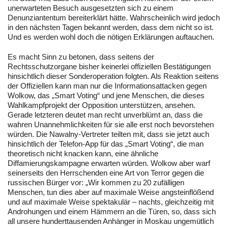
unerwarteten Besuch ausgesetzten sich zu einem
Denunziantentum bereiterklärt hätte. Wahrscheinlich wird jedoch
in den nächsten Tagen bekannt werden, dass dem nicht so ist.
Und es werden wohl doch die nötigen Erklärungen auftauchen.
Es macht Sinn zu betonen, dass seitens der
Rechtsschutzorgane bisher keinerlei offiziellen Bestätigungen
hinsichtlich dieser Sonderoperation folgten. Als Reaktion seitens
der Offiziellen kann man nur die Informationsattacken gegen
Wolkow, das „Smart Voting“ und jene Menschen, die dieses
Wahlkampfprojekt der Opposition unterstützen, ansehen.
Gerade letzteren deutet man recht unverblümt an, dass die
wahren Unannehmlichkeiten für sie alle erst noch bevorstehen
würden. Die Nawalny-Vertreter teilten mit, dass sie jetzt auch
hinsichtlich der Telefon-App für das „Smart Voting“, die man
theoretisch nicht knacken kann, eine ähnliche
Diffamierungskampagne erwarten würden. Wolkow aber warf
seinerseits den Herrschenden eine Art von Terror gegen die
russischen Bürger vor: „Wir kommen zu 20 zufälligen
Menschen, tun dies aber auf maximale Weise angsteinflößend
und auf maximale Weise spektakulär – nachts, gleichzeitig mit
Androhungen und einem Hämmern an die Türen, so, dass sich
all unsere hunderttausenden Anhänger in Moskau ungemütlich