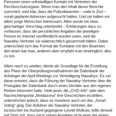
Personen einen unfreiwilligen Kontakt mit Vertretern der
Rechtsschutzorgane. Wenn man den Inhalt dieser Berichte
summiert, wird klar, dass die Polizeibeamten – viele in Zivil –
vorab geplante Adressen aufgesucht hatten. Und sie hatten vor
allem junge Menschen interessiert. Allen wurde ein etwa
gleichartiger Vorschlag unterbreitet – Erklärungen dazu zu
verfassen, dass die persönlichen Angaben der jeweiligen
Person im Internet veröffentlicht worden seien, weil die
Nawalny-Vertreter sie widerrechtlich gesammelt hätten. Dabei
unterschied sich das Format der Kontakte mit den Beamten:
den einen bat man, anderen aber empfahl man eindringlich, dies
zu tun.
Allem nach zu urteilen, diente als Grundlage für die Erstellung
des Plans der Überprüfungsmaßnahmen die Datenbank der
Anhänger der April-Meetings zur Verteidigung Nawalnys. Es sei
daran erinnert, dass die Führung der Nawalny-Vertreter über die
Preisgabe der Datenbank durch einen Verräter aus den eigenen
Reihen informiert hatte. Viele jener, die „OVD-Info“ oder dem
Nachrichtenportal „Mediazona“ ihre Geschichten erzählten,
unterstrichen jedoch, dass es meistens auch um das „Smart
Voting“ ging. Der Anführer der Nawalny-Vertreter, der
inzwischen ins Ausland gegangene Leonid Wolkow, teilte derweil
mit Stolz mit, dass nach seinen Angaben nicht einer der einem