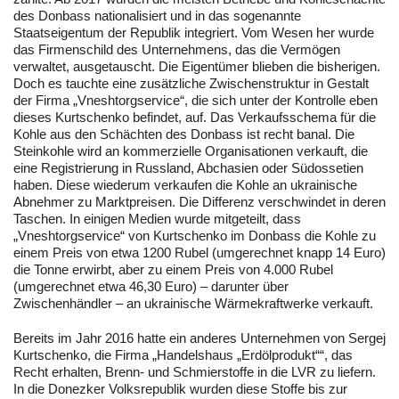
des Donbass nationalisiert und in das sogenannte
Staatseigentum der Republik integriert. Vom Wesen her wurde
das Firmenschild des Unternehmens, das die Vermögen
verwaltet, ausgetauscht. Die Eigentümer blieben die bisherigen.
Doch es tauchte eine zusätzliche Zwischenstruktur in Gestalt
der Firma „Vneshtorgservice“, die sich unter der Kontrolle eben
dieses Kurtschenko befindet, auf. Das Verkaufsschema für die
Kohle aus den Schächten des Donbass ist recht banal. Die
Steinkohle wird an kommerzielle Organisationen verkauft, die
eine Registrierung in Russland, Abchasien oder Südossetien
haben. Diese wiederum verkaufen die Kohle an ukrainische
Abnehmer zu Marktpreisen. Die Differenz verschwindet in deren
Taschen. In einigen Medien wurde mitgeteilt, dass
„Vneshtorgservice“ von Kurtschenko im Donbass die Kohle zu
einem Preis von etwa 1200 Rubel (umgerechnet knapp 14 Euro)
die Tonne erwirbt, aber zu einem Preis von 4.000 Rubel
(umgerechnet etwa 46,30 Euro) – darunter über
Zwischenhändler – an ukrainische Wärmekraftwerke verkauft.
Bereits im Jahr 2016 hatte ein anderes Unternehmen von Sergej
Kurtschenko, die Firma „Handelshaus „Erdölprodukt““, das
Recht erhalten, Brenn- und Schmierstoffe in die LVR zu liefern.
In die Donezker Volksrepublik wurden diese Stoffe bis zur