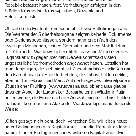
Republik befasst hatten, fest. Verhaftungen erfolgten in den
Städten Krasnodon, Krasnyj Lutsch, Rowenki und
Beloretschensk.
Oft sahen die Festnahmen buchstäblich wie Entführungen aus.
Die Vertreter der Sicherheitsorgane zeigten keinerlei Dokumente
oder Gerichtsbeschlüssen, sondern nahmen einfach den
jeweiligen Menschen, seinen Computer und sein Mobiltelefon
mit. Alexander Waskowskij berichtete, dass die Mitarbeiter des
Lugansker MfS gegenüber den Gewerkschaftsaktivisten
ungesetzliche Verhörmethoden angewandt hätten. Letztlich hat
man denjenigen, die sich nicht auf Zugeständnisse einließen und
den Kampf bis zum Ende fortsetzten, die Lohnschulden getilgt,
aber nur für Februar und März. Auf die Frage des Internetportals
„Russischer Frühling“ (www.rusvesna.su), ob er daran glaube,
dass ein Appell der Lugansker Bergarbeiter an Wladimir Putin
helfen werde, die Frage nach der Auszahlung der Lohnschulden
zu lösen, kommentierte Alexander Waskowskij dies auf folgende
Weise:
„Offen gesagt, nicht sehr, doch, verstehen Sie, wir leben heute
unter Bedingungen des Kapitalismus. Und die Republiken leben
natürlich unter Bedingungen eines wilderen Kapitalismus. Ein