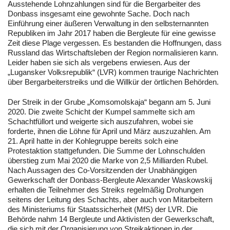
Ausstehende Lohnzahlungen sind für die Bergarbeiter des
Donbass insgesamt eine gewohnte Sache. Doch nach
Einführung einer äußeren Verwaltung in den selbsternannten
Republiken im Jahr 2017 haben die Bergleute für eine gewisse
Zeit diese Plage vergessen. Es bestanden die Hoffnungen, dass
Russland das Wirtschaftsleben der Region normalisieren kann.
Leider haben sie sich als vergebens erwiesen. Aus der
„Lugansker Volksrepublik“ (LVR) kommen traurige Nachrichten
über Bergarbeiterstreiks und die Willkür der örtlichen Behörden.
Der Streik in der Grube „Komsomolskaja“ begann am 5. Juni
2020. Die zweite Schicht der Kumpel sammelte sich am
Schachtfüllort und weigerte sich auszufahren, wobei sie
forderte, ihnen die Löhne für April und März auszuzahlen. Am
21. April hatte in der Kohlegruppe bereits solch eine
Protestaktion stattgefunden. Die Summe der Lohnschulden
überstieg zum Mai 2020 die Marke von 2,5 Milliarden Rubel.
Nach Aussagen des Co-Vorsitzenden der Unabhängigen
Gewerkschaft der Donbass-Bergleute Alexander Waskowskij
erhalten die Teilnehmer des Streiks regelmäßig Drohungen
seitens der Leitung des Schachts, aber auch von Mitarbeitern
des Ministeriums für Staatssicherheit (MfS) der LVR. Die
Behörde nahm 14 Bergleute und Aktivisten der Gewerkschaft,
die sich mit der Organisierung von Streikaktionen in der