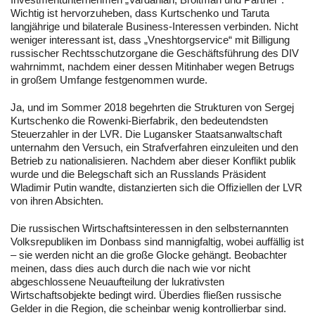
Wichtig ist hervorzuheben, dass Kurtschenko und Taruta
langjährige und bilaterale Business-Interessen verbinden. Nicht
weniger interessant ist, dass „Vneshtorgservice“ mit Billigung
russischer Rechtsschutzorgane die Geschäftsführung des DIV
wahrnimmt, nachdem einer dessen Mitinhaber wegen Betrugs
in großem Umfange festgenommen wurde.
Ja, und im Sommer 2018 begehrten die Strukturen von Sergej
Kurtschenko die Rowenki-Bierfabrik, den bedeutendsten
Steuerzahler in der LVR. Die Lugansker Staatsanwaltschaft
unternahm den Versuch, ein Strafverfahren einzuleiten und den
Betrieb zu nationalisieren. Nachdem aber dieser Konflikt publik
wurde und die Belegschaft sich an Russlands Präsident
Wladimir Putin wandte, distanzierten sich die Offiziellen der LVR
von ihren Absichten.
Die russischen Wirtschaftsinteressen in den selbsternannten
Volksrepubliken im Donbass sind mannigfaltig, wobei auffällig ist
– sie werden nicht an die große Glocke gehängt. Beobachter
meinen, dass dies auch durch die nach wie vor nicht
abgeschlossene Neuaufteilung der lukrativsten
Wirtschaftsobjekte bedingt wird. Überdies fließen russische
Gelder in die Region, die scheinbar wenig kontrollierbar sind.