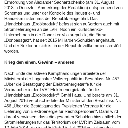
Ermordung von Alexander Sachartschenko (am 31. August
2018 in Donezk – Anmerkung der Redaktion) entsprechend von
Schemas und unter der Kontrolle des Industrie- und
Handelsministeriums der Republik eingeführt. Das
„Handelshaus „Erdölprodukt“ befasst sich außerdem auch mit
Stromlieferungen an die LVR. Noch ein Kurtschenko-
Unternehmen in der Donezker Volksrepublik, die Firma
„Donbassgaz“, hat seit 2015 Milliarden-Schulden angehäuft.
Und der Sektor an sich ist in der Republik vollkommen zerstört
worden.
Krieg den einen, Gewinn – anderen
Nach Ende der aktiven Kampfhandlungen arbeitete der
Ministerrat der Lugansker Volksrepublik im Beschluss Nr. 457
„Über die Bestätigung der Elektroenergietarife für die
Verbraucher in der LVR“ Elektroenergietarife für die
„Handelshaus „Erdölprodukt““ GmbH aus. Und bereits am 31.
August 2016 verabschiedete der Ministerrat den Beschluss Nr.
466 „Über die Bestätigung des Typisierten Vertrags für die
Lieferung von Elektroenergie für Rechtspersonen“. Darin wird
darauf verwiesen, dass die gesamten Schulden hinsichtlich der
Stromlieferungen für das Territorium der LVR im Zeitraum vom
12. Mai 2014 bis einschließlich 15. Juli 2016 getilgt werden