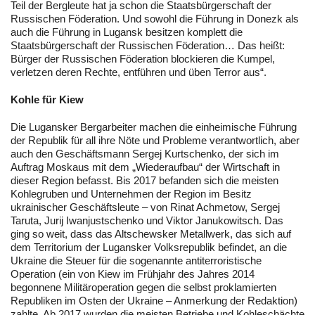
Teil der Bergleute hat ja schon die Staatsbürgerschaft der
Russischen Föderation. Und sowohl die Führung in Donezk als
auch die Führung in Lugansk besitzen komplett die
Staatsbürgerschaft der Russischen Föderation… Das heißt:
Bürger der Russischen Föderation blockieren die Kumpel,
verletzen deren Rechte, entführen und üben Terror aus“.
Kohle für Kiew
Die Lugansker Bergarbeiter machen die einheimische Führung
der Republik für all ihre Nöte und Probleme verantwortlich, aber
auch den Geschäftsmann Sergej Kurtschenko, der sich im
Auftrag Moskaus mit dem „Wiederaufbau“ der Wirtschaft in
dieser Region befasst. Bis 2017 befanden sich die meisten
Kohlegruben und Unternehmen der Region im Besitz
ukrainischer Geschäftsleute – von Rinat Achmetow, Sergej
Taruta, Jurij Iwanjustschenko und Viktor Janukowitsch. Das
ging so weit, dass das Altschewsker Metallwerk, das sich auf
dem Territorium der Lugansker Volksrepublik befindet, an die
Ukraine die Steuer für die sogenannte antiterroristische
Operation (ein von Kiew im Frühjahr des Jahres 2014
begonnene Militäroperation gegen die selbst proklamierten
Republiken im Osten der Ukraine – Anmerkung der Redaktion)
zahlte. Ab 2017 wurden die meisten Betriebe und Kohleschächte