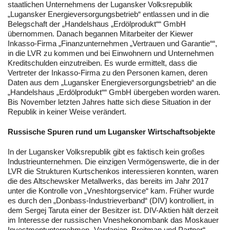
staatlichen Unternehmens der Lugansker Volksrepublik
„Lugansker Energieversorgungsbetrieb“ entlassen und in die
Belegschaft der „Handelshaus „Erdölprodukt““ GmbH
übernommen. Danach begannen Mitarbeiter der Kiewer
Inkasso-Firma „Finanzunternehmen „Vertrauen und Garantie““,
in die LVR zu kommen und bei Einwohnern und Unternehmen
Kreditschulden einzutreiben. Es wurde ermittelt, dass die
Vertreter der Inkasso-Firma zu den Personen kamen, deren
Daten aus dem „Lugansker Energieversorgungsbetrieb“ an die
„Handelshaus „Erdölprodukt““ GmbH übergeben worden waren.
Bis November letzten Jahres hatte sich diese Situation in der
Republik in keiner Weise verändert.
Russische Spuren rund um Lugansker Wirtschaftsobjekte
In der Lugansker Volksrepublik gibt es faktisch kein großes
Industrieunternehmen. Die einzigen Vermögenswerte, die in der
LVR die Strukturen Kurtschenkos interessieren konnten, waren
die des Altschewsker Metallwerks, das bereits im Jahr 2017
unter die Kontrolle von „Vneshtorgservice“ kam. Früher wurde
es durch den „Donbass-Industrieverband“ (DIV) kontrolliert, in
dem Sergej Taruta einer der Besitzer ist. DIV-Aktien hält derzeit
im Interesse der russischen Vneshekonombank das Moskauer
Investmentunternehmen „Vardanian, Broitman und Partner“.