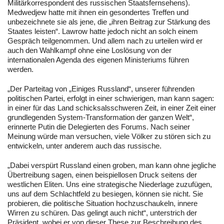
Militärkorrespondent des russischen Staatsfernsehens).
Medwedjew hatte mit ihnen ein gesondertes Treffen und
unbezeichnete sie als jene, die „ihren Beitrag zur Stärkung des
Staates leisten“. Lawrow hatte jedoch nicht an solch einem
Gespräch teilgenommen. Und allem nach zu urteilen wird er
auch den Wahlkampf ohne eine Loslösung von der
internationalen Agenda des eigenen Ministeriums führen
werden.
„Der Parteitag von „Einiges Russland“, unserer führenden
politischen Partei, erfolgt in einer schwierigen, man kann sagen:
in einer für das Land schicksalsschweren Zeit, in einer Zeit einer
grundlegenden System-Transformation der ganzen Welt“,
erinnerte Putin die Delegierten des Forums. Nach seiner
Meinung würde man versuchen, viele Völker zu stören sich zu
entwickeln, unter anderem auch das russische.
„Dabei verspürt Russland einen groben, man kann ohne jegliche
Übertreibung sagen, einen beispiellosen Druck seitens der
westlichen Eliten. Uns eine strategische Niederlage zuzufügen,
uns auf dem Schlachtfeld zu besiegen, können sie nicht. Sie
probieren, die politische Situation hochzuschaukeln, innere
Wirren zu schüren. Das gelingt auch nicht“, unterstrich der
Präsident, wobei er von dieser These zur Beschreibung des