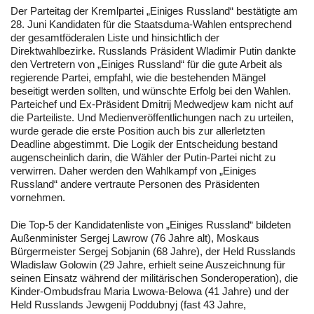
Der Parteitag der Kremlpartei „Einiges Russland“ bestätigte am
28. Juni Kandidaten für die Staatsduma-Wahlen entsprechend
der gesamtföderalen Liste und hinsichtlich der
Direktwahlbezirke. Russlands Präsident Wladimir Putin dankte
den Vertretern von „Einiges Russland“ für die gute Arbeit als
regierende Partei, empfahl, wie die bestehenden Mängel
beseitigt werden sollten, und wünschte Erfolg bei den Wahlen.
Parteichef und Ex-Präsident Dmitrij Medwedjew kam nicht auf
die Parteiliste. Und Medienveröffentlichungen nach zu urteilen,
wurde gerade die erste Position auch bis zur allerletzten
Deadline abgestimmt. Die Logik der Entscheidung bestand
augenscheinlich darin, die Wähler der Putin-Partei nicht zu
verwirren. Daher werden den Wahlkampf von „Einiges
Russland“ andere vertraute Personen des Präsidenten
vornehmen.
Die Top-5 der Kandidatenliste von „Einiges Russland“ bildeten
Außenminister Sergej Lawrow (76 Jahre alt), Moskaus
Bürgermeister Sergej Sobjanin (68 Jahre), der Held Russlands
Wladislaw Golowin (29 Jahre, erhielt seine Auszeichnung für
seinen Einsatz während der militärischen Sonderoperation), die
Kinder-Ombudsfrau Maria Lwowa-Belowa (41 Jahre) und der
Held Russlands Jewgenij Poddubnyj (fast 43 Jahre,