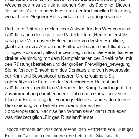
Wesens des russisch-ukrainischen Konflikts überging. Diesen
Teil seines Auftritts beendete er mit der traditionellen Erklärung,
wonach den Gegnern Russlands ja nichts gelingen werde.
Und ihren Beitrag zu solch einer Antwort für den Westen muss
natürlich auch die regierende Partei leisten: „Heute unterstützt
das ganze Volk unsere Helden an der vordersten Frontlinie,
glaubt an unsere Armee und Flotte. Und es ist eine Pflicht von
„Einiges Russland“, alles für den Sieg zu tun. Die Partei hat eine
direkte Verbindung mit dem Kampfeinheiten der Streitkräfte, mit
den Rüstungsbetrieben und der großen Freiwilligen_bewegung.
Sie helfen den Einwohnern des Donbass und von Noworossia,
der Krim und Sewastopol, unseren Grenzregionen. Sie
unterstützen die Familien der Verteidiger der Heimat und
natürlich der eigentlichen Veteranen der Kampfhandlungen“. Im
Zusammenhang damit erinnerte Putin noch einmal an seinen
Plan zur Erneuerung der Führungselite des Landes durch eine
Hinzuziehung von Teilnehmern der militärischen
Sonderoperation. Nach seinen Worten sei er damit zufrieden,
was diesbezüglich „Einiges Russland“ leiste.
Jedoch empfahl der Präsident sowohl den Vertretern von „Einiges
Russland“ als auch den anderen Vertretern der Staatsmacht,