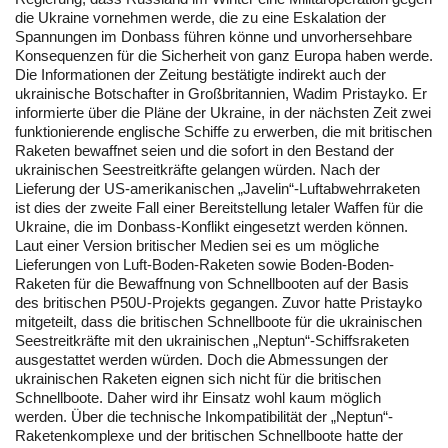
die Ukraine vornehmen werde, die zu eine Eskalation der
Spannungen im Donbass führen könne und unvorhersehbare
Konsequenzen für die Sicherheit von ganz Europa haben werde.
Die Informationen der Zeitung bestätigte indirekt auch der
ukrainische Botschafter in Großbritannien, Wadim Pristayko. Er
informierte über die Pläne der Ukraine, in der nächsten Zeit zwei
funktionierende englische Schiffe zu erwerben, die mit britischen
Raketen bewaffnet seien und die sofort in den Bestand der
ukrainischen Seestreitkräfte gelangen würden. Nach der
Lieferung der US-amerikanischen „Javelin“-Luftabwehrraketen
ist dies der zweite Fall einer Bereitstellung letaler Waffen für die
Ukraine, die im Donbass-Konflikt eingesetzt werden können.
Laut einer Version britischer Medien sei es um mögliche
Lieferungen von Luft-Boden-Raketen sowie Boden-Boden-
Raketen für die Bewaffnung von Schnellbooten auf der Basis
des britischen P50U-Projekts gegangen. Zuvor hatte Pristayko
mitgeteilt, dass die britischen Schnellboote für die ukrainischen
Seestreitkräfte mit den ukrainischen „Neptun“-Schiffsraketen
ausgestattet werden würden. Doch die Abmessungen der
ukrainischen Raketen eignen sich nicht für die britischen
Schnellboote. Daher wird ihr Einsatz wohl kaum möglich
werden. Über die technische Inkompatibilität der „Neptun“-
Raketenkomplexe und der britischen Schnellboote hatte der