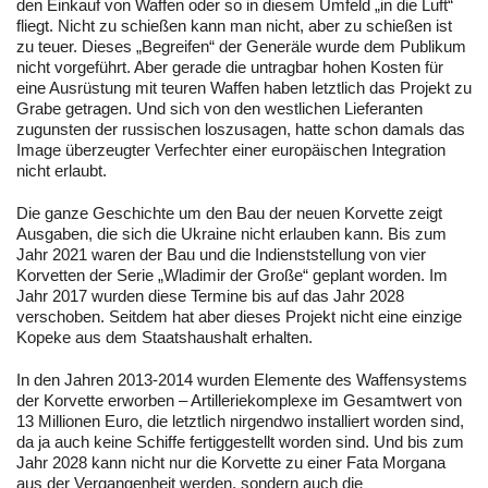
den Einkauf von Waffen oder so in diesem Umfeld „in die Luft“
fliegt. Nicht zu schießen kann man nicht, aber zu schießen ist
zu teuer. Dieses „Begreifen“ der Generäle wurde dem Publikum
nicht vorgeführt. Aber gerade die untragbar hohen Kosten für
eine Ausrüstung mit teuren Waffen haben letztlich das Projekt zu
Grabe getragen. Und sich von den westlichen Lieferanten
zugunsten der russischen loszusagen, hatte schon damals das
Image überzeugter Verfechter einer europäischen Integration
nicht erlaubt.
Die ganze Geschichte um den Bau der neuen Korvette zeigt
Ausgaben, die sich die Ukraine nicht erlauben kann. Bis zum
Jahr 2021 waren der Bau und die Indienststellung von vier
Korvetten der Serie „Wladimir der Große“ geplant worden. Im
Jahr 2017 wurden diese Termine bis auf das Jahr 2028
verschoben. Seitdem hat aber dieses Projekt nicht eine einzige
Kopeke aus dem Staatshaushalt erhalten.
In den Jahren 2013-2014 wurden Elemente des Waffensystems
der Korvette erworben – Artilleriekomplexe im Gesamtwert von
13 Millionen Euro, die letztlich nirgendwo installiert worden sind,
da ja auch keine Schiffe fertiggestellt worden sind. Und bis zum
Jahr 2028 kann nicht nur die Korvette zu einer Fata Morgana
aus der Vergangenheit werden, sondern auch die