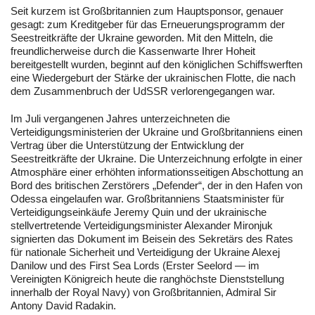
Seit kurzem ist Großbritannien zum Hauptsponsor, genauer
gesagt: zum Kreditgeber für das Erneuerungsprogramm der
Seestreitkräfte der Ukraine geworden. Mit den Mitteln, die
freundlicherweise durch die Kassenwarte Ihrer Hoheit
bereitgestellt wurden, beginnt auf den königlichen Schiffswerften
eine Wiedergeburt der Stärke der ukrainischen Flotte, die nach
dem Zusammenbruch der UdSSR verlorengegangen war.
Im Juli vergangenen Jahres unterzeichneten die
Verteidigungsministerien der Ukraine und Großbritanniens einen
Vertrag über die Unterstützung der Entwicklung der
Seestreitkräfte der Ukraine. Die Unterzeichnung erfolgte in einer
Atmosphäre einer erhöhten informationsseitigen Abschottung an
Bord des britischen Zerstörers „Defender“, der in den Hafen von
Odessa eingelaufen war. Großbritanniens Staatsminister für
Verteidigungseinkäufe Jeremy Quin und der ukrainische
stellvertretende Verteidigungsminister Alexander Mironjuk
signierten das Dokument im Beisein des Sekretärs des Rates
für nationale Sicherheit und Verteidigung der Ukraine Alexej
Danilow und des First Sea Lords (Erster Seelord — im
Vereinigten Königreich heute die ranghöchste Dienststellung
innerhalb der Royal Navy) von Großbritannien, Admiral Sir
Antony David Radakin.