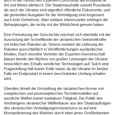
auch in der russischen Experten-Community auf erstaunliche
Art und Weise identisch. Die Staatshaushalte sowohl Russlands
als auch der Ukraine sind eigentlich öffentliche Dokumente, und
die generellen Ausgaben für die Verteidigung sind insgesamt
auch kein Geheimnis. Aber weitaus interessanter erklingen die
Behauptungen, die nichts mit der Wirklichkeit gemein haben.
Eine Fortsetzung der Geschichte zeichnet sich ebenfalls mit der
Ausrüstung der Schnellboote der ukrainischen Seestreitkräfte
mit britischen Raketen ab. Vorerst existiert die Lieferung der
Raketen ausschließlich in Veröffentlichungen ausländischer
Medien. Doch einzelne Vertreter der Experten-Gemeinschaft
blasen bereits den Mythos von großen Leistungen der Ukraine
hinsichtlich des Erhalts westlicher Technologien auf. Solch eine
Fragestellung hält keiner Kritik stand, da die Ukraine im besten
Falle ein Endprodukt in einem beschränkten Umfang erhalten
wird.
Überdies ähnelt die Umstellung der ukrainischen Armee von
sowjetischen und postsowjetischen Technikmodellen auf
westliche Waffen keiner karitativen Tätigkeit. Die Politik des
Verdrängens ukrainischer Waffenbauer aus den Staatsaufträgen
des ukrainischen Verteidigungsministeriums ist auf eine
Monopolisierung des Marktes durch eben jenes Großbritannien