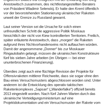
Arestowitsch zusammen, des nichtfestangestellten Beraters
von Präsident Wladimir Selenskij. Er hatte den Kreml öffentlich
vor der bevorstehenden Stationierung ukrainischer Raketen
unweit der Grenze zu Russland gewarnt.
Laut seiner Version sei die Ursache für solch einen
unfreundlichen Schritt die aggressive Politik Moskaus
hinsichtlich der nicht von Kiew kontrollierten Territorien. Freilich,
später erläuterte Arestowitsch, dass „morgen“ die Raketen
aufgrund ihres Nichtvorhandenseins nicht auftauchen würden.
Damit der angenommene „Donner“ bis zur Moskauer
Ringautobahn gelangt, müssen die ukrainischen Konstrukteure
fünf bis sieben Jahre arbeiten (im Übrigen — bei einer
ununterbrochenen Finanzierung).
Überdies zeigt auch eine flüchtige Revision der Projekte für
Offensivraketen mittlerer Reichweite, dass sie sogar ohne den
Bau eines Versuchsmusters abgeschlossen worden sind. Unter
anderem ist die Entwicklung des operativ-taktischen
Raketenkomplexes „Sapsan“ („Wanderfalke“) offiziell bereits
2013 eingestellt worden. Nach fünf Jahren Warten durch das
ukrainische Verteidigungsministerium auf eine
Projektdokumentation und ein Versuchsmuster der Rakete vom