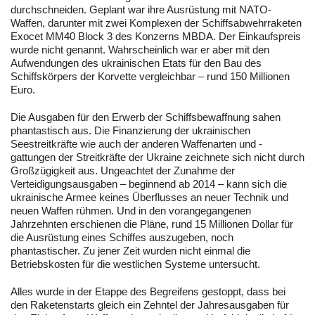
durchschneiden. Geplant war ihre Ausrüstung mit NATO-
Waffen, darunter mit zwei Komplexen der Schiffsabwehrraketen
Exocet MM40 Block 3 des Konzerns MBDA. Der Einkaufspreis
wurde nicht genannt. Wahrscheinlich war er aber mit den
Aufwendungen des ukrainischen Etats für den Bau des
Schiffskörpers der Korvette vergleichbar – rund 150 Millionen
Euro.
Die Ausgaben für den Erwerb der Schiffsbewaffnung sahen
phantastisch aus. Die Finanzierung der ukrainischen
Seestreitkräfte wie auch der anderen Waffenarten und -
gattungen der Streitkräfte der Ukraine zeichnete sich nicht durch
Großzügigkeit aus. Ungeachtet der Zunahme der
Verteidigungsausgaben – beginnend ab 2014 – kann sich die
ukrainische Armee keines Überflusses an neuer Technik und
neuen Waffen rühmen. Und in den vorangegangenen
Jahrzehnten erschienen die Pläne, rund 15 Millionen Dollar für
die Ausrüstung eines Schiffes auszugeben, noch
phantastischer. Zu jener Zeit wurden nicht einmal die
Betriebskosten für die westlichen Systeme untersucht.
Alles wurde in der Etappe des Begreifens gestoppt, dass bei
den Raketenstarts gleich ein Zehntel der Jahresausgaben für