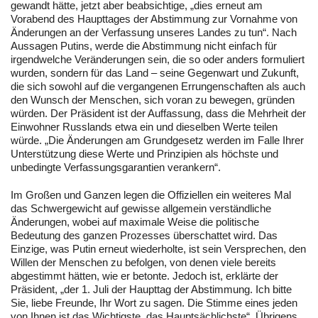
gewandt hätte, jetzt aber beabsichtige, „dies erneut am
Vorabend des Haupttages der Abstimmung zur Vornahme von
Änderungen an der Verfassung unseres Landes zu tun“. Nach
Aussagen Putins, werde die Abstimmung nicht einfach für
irgendwelche Veränderungen sein, die so oder anders formuliert
wurden, sondern für das Land – seine Gegenwart und Zukunft,
die sich sowohl auf die vergangenen Errungenschaften als auch
den Wunsch der Menschen, sich voran zu bewegen, gründen
würden. Der Präsident ist der Auffassung, dass die Mehrheit der
Einwohner Russlands etwa ein und dieselben Werte teilen
würde. „Die Änderungen am Grundgesetz werden im Falle Ihrer
Unterstützung diese Werte und Prinzipien als höchste und
unbedingte Verfassungsgarantien verankern“.
Im Großen und Ganzen legen die Offiziellen ein weiteres Mal
das Schwergewicht auf gewisse allgemein verständliche
Änderungen, wobei auf maximale Weise die politische
Bedeutung des ganzen Prozesses überschattet wird. Das
Einzige, was Putin erneut wiederholte, ist sein Versprechen, den
Willen der Menschen zu befolgen, von denen viele bereits
abgestimmt hätten, wie er betonte. Jedoch ist, erklärte der
Präsident, „der 1. Juli der Haupttag der Abstimmung. Ich bitte
Sie, liebe Freunde, Ihr Wort zu sagen. Die Stimme eines jeden
von Ihnen ist das Wichtigste, das Hauptsächlichste“. Übrigens,