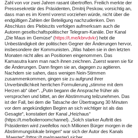
Zahl von vor zwei Jahren rasant übertroffen. Freilich merkte der
Pressesekretär des Präsidenten, Dmitrij Peskow, vorsichtig an,
dass man es im Kreml vorerst vorziehen würde, nicht über die
endgültigen Zahlen der Beteiligung nachzudenken. Den
Abschluss des Plebiszits verfolgen aufmerksam auch die
Autoren gesellschaftspolitischer Telegram-Kanäle. Der Kanal
„Die Maus im Gemüse“ (
https://t.me/kbrvdvkr
) hebt die
Unbeständigkeit der politischen Gegner der Änderungen hervor,
insbesondere der Kommunisten. „Was haben sie in den letzten
Monaten nicht alles an Positionen eingenommen. Das
Kamasutra kann man nach ihnen zeichnen. Zuerst waren sie für
die Änderungen. Dann fingen sie an, dagegen zu agitieren.
Nachdem sie sahen, dass wenigen Nein-Stimmen
zusammenkommen, gingen sie zu aufgrund ihrer
Unverbindlichkeit herrlichen Formulierung „stimme mit dem
Herzen ab“ über“. „Putin begann die Ansprache früher als
versprochen und bittet, an der Abstimmung teilzunehmen. Das
ist der Fall, bei dem die Tatsache der Übertragung 30 Minuten
vor dem angekündigten Beginn an sich wichtiger ist als das
Gesagte“, konstatiert der Kanal „Heizhaus“
(https://t.me/boilerroomchannel). „Solch starker Auftritt des
Präsidenten wird zweifellos noch Millionen Bürger morgen in die
Abstimmungslokale bringen“ war sich der Autor des Kanals
„Maester“ (https://t.me/maester) sicher.