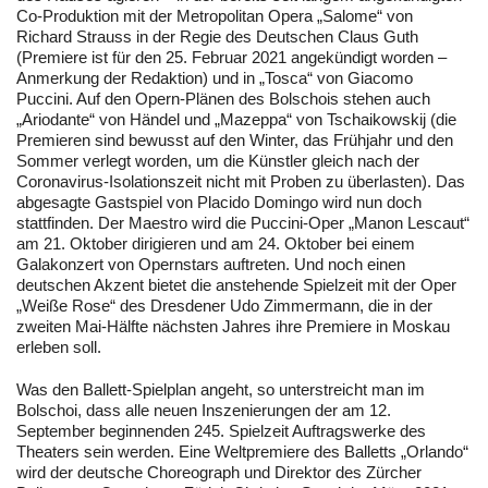
Co-Produktion mit der Metropolitan Opera „Salome“ von
Richard Strauss in der Regie des Deutschen Claus Guth
(Premiere ist für den 25. Februar 2021 angekündigt worden –
Anmerkung der Redaktion) und in „Tosca“ von Giacomo
Puccini. Auf den Opern-Plänen des Bolschois stehen auch
„Ariodante“ von Händel und „Mazeppa“ von Tschaikowskij (die
Premieren sind bewusst auf den Winter, das Frühjahr und den
Sommer verlegt worden, um die Künstler gleich nach der
Coronavirus-Isolationszeit nicht mit Proben zu überlasten). Das
abgesagte Gastspiel von Placido Domingo wird nun doch
stattfinden. Der Maestro wird die Puccini-Oper „Manon Lescaut“
am 21. Oktober dirigieren und am 24. Oktober bei einem
Galakonzert von Opernstars auftreten. Und noch einen
deutschen Akzent bietet die anstehende Spielzeit mit der Oper
„Weiße Rose“ des Dresdener Udo Zimmermann, die in der
zweiten Mai-Hälfte nächsten Jahres ihre Premiere in Moskau
erleben soll.
Was den Ballett-Spielplan angeht, so unterstreicht man im
Bolschoi, dass alle neuen Inszenierungen der am 12.
September beginnenden 245. Spielzeit Auftragswerke des
Theaters sein werden. Eine Weltpremiere des Balletts „Orlando“
wird der deutsche Choreograph und Direktor des Zürcher