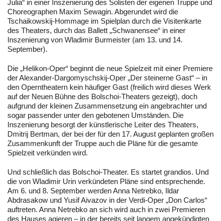
Julia“ in einer Inszenierung des Solisten der eigenen Truppe und
Choreographen Maxim Sewagin. Abgerundet wird die
Tschaikowskij-Hommage im Spielplan durch die Visitenkarte
des Theaters, durch das Ballett „Schwanensee“ in einer
Inszenierung von Wladimir Burmeister (am 13. und 14.
September).
Die „Helikon-Oper“ beginnt die neue Spielzeit mit einer Premiere
der Alexander-Dargomyschskij-Oper „Der steinerne Gast“ – in
den Operntheatern kein häufiger Gast (freilich wird dieses Werk
auf der Neuen Bühne des Bolschoi-Theaters gezeigt), doch
aufgrund der kleinen Zusammensetzung ein angebrachter und
sogar passender unter den gebotenen Umständen. Die
Inszenierung besorgt der künstlerische Leiter des Theaters,
Dmitrij Bertman, der bei der für den 17. August geplanten großen
Zusammenkunft der Truppe auch die Pläne für die gesamte
Spielzeit verkünden wird.
Und schließlich das Bolschoi-Theater. Es startet grandios. Und
die von Wladimir Urin verkündeten Pläne sind entsprechende.
Am 6. und 8. September werden Anna Netrebko, Ildar
Abdrasakow und Yusif Aivazov in der Verdi-Oper „Don Carlos“
auftreten. Anna Netrebko an sich wird auch in zwei Premieren
des Hauses agieren – in der bereits seit langem angekündigten