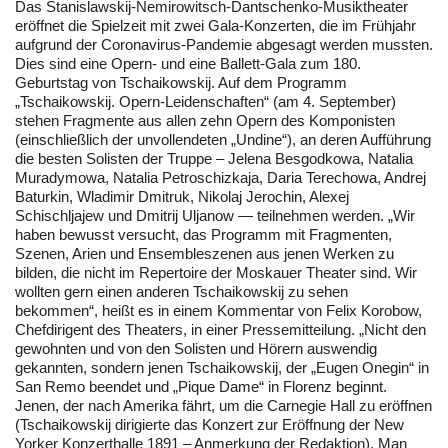
Das Stanislawskij-Nemirowitsch-Dantschenko-Musiktheater
eröffnet die Spielzeit mit zwei Gala-Konzerten, die im Frühjahr
aufgrund der Coronavirus-Pandemie abgesagt werden mussten.
Dies sind eine Opern- und eine Ballett-Gala zum 180.
Geburtstag von Tschaikowskij. Auf dem Programm
„Tschaikowskij. Opern-Leidenschaften“ (am 4. September)
stehen Fragmente aus allen zehn Opern des Komponisten
(einschließlich der unvollendeten „Undine“), an deren Aufführung
die besten Solisten der Truppe – Jelena Besgodkowa, Natalia
Muradymowa, Natalia Petroschizkaja, Daria Terechowa, Andrej
Baturkin, Wladimir Dmitruk, Nikolaj Jerochin, Alexej
Schischljajew und Dmitrij Uljanow — teilnehmen werden. „Wir
haben bewusst versucht, das Programm mit Fragmenten,
Szenen, Arien und Ensembleszenen aus jenen Werken zu
bilden, die nicht im Repertoire der Moskauer Theater sind. Wir
wollten gern einen anderen Tschaikowskij zu sehen
bekommen“, heißt es in einem Kommentar von Felix Korobow,
Chefdirigent des Theaters, in einer Pressemitteilung. „Nicht den
gewohnten und von den Solisten und Hörern auswendig
gekannten, sondern jenen Tschaikowskij, der „Eugen Onegin“ in
San Remo beendet und „Pique Dame“ in Florenz beginnt.
Jenen, der nach Amerika fährt, um die Carnegie Hall zu eröffnen
(Tschaikowskij dirigierte das Konzert zur Eröffnung der New
Yorker Konzerthalle 1891 – Anmerkung der Redaktion). Man