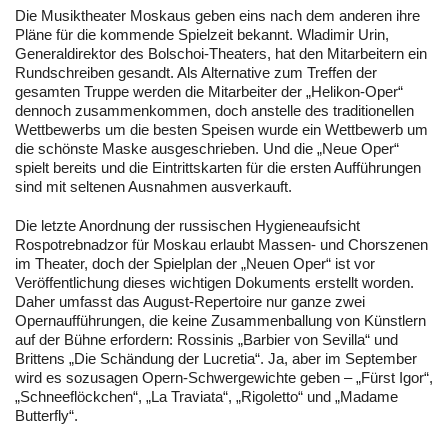
Die Musiktheater Moskaus geben eins nach dem anderen ihre
Pläne für die kommende Spielzeit bekannt. Wladimir Urin,
Generaldirektor des Bolschoi-Theaters, hat den Mitarbeitern ein
Rundschreiben gesandt. Als Alternative zum Treffen der
gesamten Truppe werden die Mitarbeiter der „Helikon-Oper“
dennoch zusammenkommen, doch anstelle des traditionellen
Wettbewerbs um die besten Speisen wurde ein Wettbewerb um
die schönste Maske ausgeschrieben. Und die „Neue Oper“
spielt bereits und die Eintrittskarten für die ersten Aufführungen
sind mit seltenen Ausnahmen ausverkauft.
Die letzte Anordnung der russischen Hygieneaufsicht
Rospotrebnadzor für Moskau erlaubt Massen- und Chorszenen
im Theater, doch der Spielplan der „Neuen Oper“ ist vor
Veröffentlichung dieses wichtigen Dokuments erstellt worden.
Daher umfasst das August-Repertoire nur ganze zwei
Opernaufführungen, die keine Zusammenballung von Künstlern
auf der Bühne erfordern: Rossinis „Barbier von Sevilla“ und
Brittens „Die Schändung der Lucretia“. Ja, aber im September
wird es sozusagen Opern-Schwergewichte geben – „Fürst Igor“,
„Schneeflöckchen“, „La Traviata“, „Rigoletto“ und „Madame
Butterfly“.