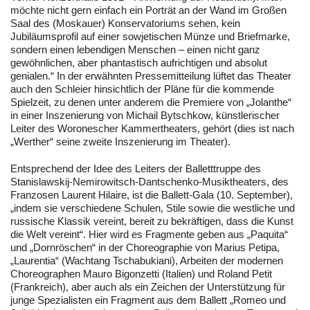
möchte nicht gern einfach ein Porträt an der Wand im Großen
Saal des (Moskauer) Konservatoriums sehen, kein
Jubiläumsprofil auf einer sowjetischen Münze und Briefmarke,
sondern einen lebendigen Menschen – einen nicht ganz
gewöhnlichen, aber phantastisch aufrichtigen und absolut
genialen.“ In der erwähnten Pressemitteilung lüftet das Theater
auch den Schleier hinsichtlich der Pläne für die kommende
Spielzeit, zu denen unter anderem die Premiere von „Jolanthe“
in einer Inszenierung von Michail Bytschkow, künstlerischer
Leiter des Woronescher Kammertheaters, gehört (dies ist nach
„Werther“ seine zweite Inszenierung im Theater).
Entsprechend der Idee des Leiters der Balletttruppe des
Stanislawskij-Nemirowitsch-Dantschenko-Musiktheaters, des
Franzosen Laurent Hilaire, ist die Ballett-Gala (10. September),
„indem sie verschiedene Schulen, Stile sowie die westliche und
russische Klassik vereint, bereit zu bekräftigen, dass die Kunst
die Welt vereint“. Hier wird es Fragmente geben aus „Paquita“
und „Dornröschen“ in der Choreographie von Marius Petipa,
„Laurentia“ (Wachtang Tschabukiani), Arbeiten der modernen
Choreographen Mauro Bigonzetti (Italien) und Roland Petit
(Frankreich), aber auch als ein Zeichen der Unterstützung für
junge Spezialisten ein Fragment aus dem Ballett „Romeo und