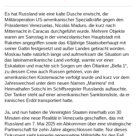
Es hat Russland wie eine kalte Dusche erwischt, die
Militäroperation US-amerikanischer Spezialkräfte gegen den
Präsidenten Venezuelas, Nicolás Maduro, die kurz nach
Mitternacht in Caracas durchgeführt wurde. Mehrere Objekte
waren am Samstag in der venezolanischen Hauptstadt mit
Raketen angegriffen sowie das 63jährige Staatsoberhaupt mit
seiner Gattin festgesetzt und außer Landes gebracht worden.
Moskau hatte natürlich lange und aufmerksam die Situation um
das lateinamerikanische Land verfolgt, warnte vor einer
Eskalation und machte sich Sorgen um den Öltanker „Bella 1“,
zu dessen Crew auch Russen gehören, von der
amerikanischen Küstenwache verfolgt wurde und kurz vor dem
Jahreswechsel unter dem neuen Namen „Marinera“ mit
Heimathafen Sotschi im Schiffsregister Russlands auftauchte.
Der Tanker steht auf einer amerikanischen Sanktionsliste, da er
iranisches Erdöl transportiert hatte.
Ja, und nun haben die Vereinigten Staaten innerhalb von 30
Minuten eine neue Realität in Venezuela geschaffen, das mit
Russland am 7. Mai 2025 ein Abkommen über eine strategische
Partnerschaft für zehn Jahre abgeschlossen hatte. Nur dieses
Dokument sieht keinerlei gegenseitige Militärhilfe für den Fall