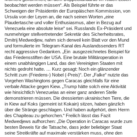
beobachtet werden müssen“. Als Beispiel führte er das
Schweigen der Präsidentin der Europäischen Kommission, von
Ursula von der Leyen an, die nach seinen Worten „eine
Plaudertasche und voller Enthusiasmus, aber in Bezug auf
Venezuela eine absolute leise“ sei. Russlands Ex-Präsident und
nunmehriger stellvertretender Sekretär des Sicherheitsrates,
Dmitrij Medwedjew, nahm sich derweil kein Blatt vor den Mund
und formulierte im Telegram-Kanal des Auslandssenders RT
recht aggressive Gedanken. „Ein ausgezeichnetes Beispiel für
das Friedensstiften der USA. Eine brutale Militäroperation in
einem unabhängigen Land, das den Vereinigten Staaten mit
nichts gedroht hatte. … Kurz gesagt: Noch ein glänzender
Schritt zum (Friedens-) Nobel (-Preis)“. Der „Falke“ nutzte das
Vorgehen Washingtons gegen Caracas gleichfalls für eine
verbale Attacke gegen Kiew. „Тrump hätte solch eine Aktivität
wie hinsichtlich Venezuelas an einer ganz anderen Stelle
demonstrieren müssen. Die dressierten ukrainischen Tiere, die
in Kiew auf Koks (gemeint ist Kokain) sitzen, haben gänzlich
über die Stränge geschlagen. Und haben aufgehört, dem Herrn
des Chapiteau zu gehorchen.“ Freilich lässt das Fazit
Medwedjews aufhorchen: „Die Operation in Caracas wurde zum
besten Beweis für die Tatsache, dass jeder beliebiger Staat
seine Streitkräfte auf maximale verstärken muss, ohne den