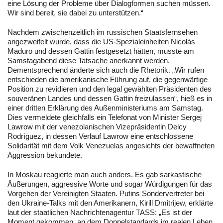
eine Lösung der Probleme über Dialogformen suchen müssen.
Wir sind bereit, sie dabei zu unterstützen.“
Nachdem zwischenzeitlich im russischen Staatsfernsehen
angezweifelt wurde, dass die US-Spezialeinheiten Nicolás
Maduro und dessen Gattin festgesetzt hätten, musste am
Samstagabend diese Tatsache anerkannt werden.
Dementsprechend änderte sich auch die Rhetorik. „Wir rufen
entschieden die amerikanische Führung auf, die gegenwärtige
Position zu revidieren und den legal gewählten Präsidenten des
souveränen Landes und dessen Gattin freizulassen“, hieß es in
einer dritten Erklärung des Außenministeriums am Samstag.
Dies vermeldete gleichfalls ein Telefonat von Minister Sergej
Lawrow mit der venezolanischen Vizepräsidentin Delcy
Rodríguez, in dessen Verlauf Lawrow eine entschlossene
Solidarität mit dem Volk Venezuelas angesichts der bewaffneten
Aggression bekundete.
In Moskau reagierte man auch anders. Es gab sarkastische
Äußerungen, aggressive Worte und sogar Würdigungen für das
Vorgehen der Vereinigten Staaten. Putins Sondervertreter bei
den Ukraine-Talks mit den Amerikanern, Kirill Dmitrijew, erklärte
laut der staatlichen Nachrichtenagentur TASS: „Es ist der
Moment gekommen, an dem Doppelstandards im realen Leben