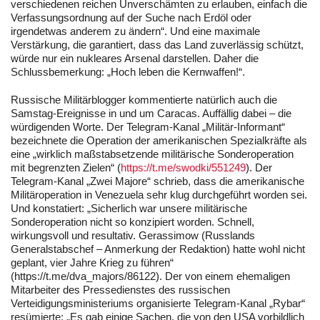
verschiedenen reichen Unverschämten zu erlauben, einfach die
Verfassungsordnung auf der Suche nach Erdöl oder
irgendetwas anderem zu ändern“. Und eine maximale
Verstärkung, die garantiert, dass das Land zuverlässig schützt,
würde nur ein nukleares Arsenal darstellen. Daher die
Schlussbemerkung: „Hoch leben die Kernwaffen!“.
Russische Militärblogger kommentierte natürlich auch die
Samstag-Ereignisse in und um Caracas. Auffällig dabei – die
würdigenden Worte. Der Telegram-Kanal „Militär-Informant“
bezeichnete die Operation der amerikanischen Spezialkräfte als
eine „wirklich maßstabsetzende militärische Sonderoperation
mit begrenzten Zielen“ (
https://t.me/swodki/551249
). Der
Telegram-Kanal „Zwei Majore“ schrieb, dass die amerikanische
Militäroperation in Venezuela sehr klug durchgeführt worden sei.
Und konstatiert: „Sicherlich war unsere militärische
Sonderoperation nicht so konzipiert worden. Schnell,
wirkungsvoll und resultativ. Gerassimow (Russlands
Generalstabschef – Anmerkung der Redaktion) hatte wohl nicht
geplant, vier Jahre Krieg zu führen“
(https://t.me/dva_majors/86122). Der von einem ehemaligen
Mitarbeiter des Pressedienstes des russischen
Verteidigungsministeriums organisierte Telegram-Kanal „Rybar“
resümierte: „Es gab einige Sachen, die von den USA vorbildlich