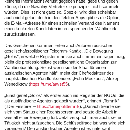
keinerlei Informationsverlust gegeben hätte, gebe und geben
könne, da die Nawalny-Vertreter sie prinzipiell nicht sammeln
würden. Dies ist nicht ganz so. Speziell wird dies scheinbar
auch nicht getan, doch in den Telefon-Apps gibt es die Option,
die E-Mail-Adresse für einen schnellen Versand des Namens
einen konkreten Kandidaten im entsprechenden Wahlbezirk
zurückzulassen.
Das Geschehen kommentierten auch Autoren russischer
gesellschaftspolitischer Telegram-Kanäle. „Die Bewegung
„Golos“, in welche Register man sie auch immer eintragen mag,
bleibt die professionellste gesellschaftliche Organisation zur
Wahlbeobachtung. Selbst wenn sie der Staat für einen
ausländischen Agenten hält“, meint der Chefredakteur des
hauptstädtischen Rundfunksenders „Echo Moskaus“, Alexej
Wenediktow (
https://t.me/aavst55
).
„Einst geriet „Golos“ als erster auch ins Register der NGOs, die
als ausländische Agenten gelabelt wurden“, erinnert „Temnik“
(„Der Finstere“ –
https://t.me/polittemnik
). „Danach trennte sie
sich vom Status einer Rechtsperson und setzte die Arbeit in
Gestalt einer Bewegung fort. Jetzt verspricht man auch, seine
Tätigkeit nicht aufzugeben. Die Schlüsselfrage ist: was wird sich
verändern? Den ausländischen Agenten ist es untersagt