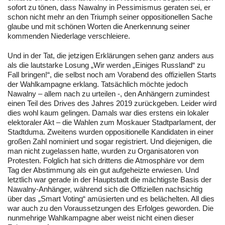
sofort zu tönen, dass Nawalny in Pessimismus geraten sei, er
schon nicht mehr an den Triumph seiner oppositionellen Sache
glaube und mit schönen Worten die Anerkennung seiner
kommenden Niederlage verschleiere.
Und in der Tat, die jetzigen Erklärungen sehen ganz anders aus
als die lautstarke Losung „Wir werden „Einiges Russland“ zu
Fall bringen!“, die selbst noch am Vorabend des offiziellen Starts
der Wahlkampagne erklang. Tatsächlich möchte jedoch
Nawalny – allem nach zu urteilen -, den Anhängern zumindest
einen Teil des Drives des Jahres 2019 zurückgeben. Leider wird
dies wohl kaum gelingen. Damals war dies erstens ein lokaler
elektoraler Akt – die Wahlen zum Moskauer Stadtparlament, der
Stadtduma. Zweitens wurden oppositionelle Kandidaten in einer
großen Zahl nominiert und sogar registriert. Und diejenigen, die
man nicht zugelassen hatte, wurden zu Organisatoren von
Protesten. Folglich hat sich drittens die Atmosphäre vor dem
Tag der Abstimmung als ein gut aufgeheizte erwiesen. Und
letztlich war gerade in der Hauptstadt die mächtigste Basis der
Nawalny-Anhänger, während sich die Offiziellen nachsichtig
über das „Smart Voting“ amüsierten und es belächelten. All dies
war auch zu den Voraussetzungen des Erfolges geworden. Die
nunmehrige Wahlkampagne aber weist nicht einen dieser