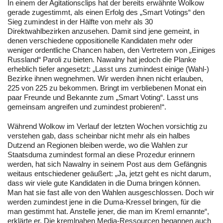
In einem der Agitationsclips hat der bereits erwähnte Wolkow
gerade zugestimmt, als einen Erfolg des „Smart Votings“ den
Sieg zumindest in der Hälfte von mehr als 30
Direktwahlbezirken anzusehen. Damit sind jene gemeint, in
denen verschiedene oppositionelle Kandidaten mehr oder
weniger ordentliche Chancen haben, den Vertretern von „Einiges
Russland“ Paroli zu bieten. Nawalny hat jedoch die Planke
erheblich tiefer angesetzt: „Lasst uns zumindest einige (Wahl-)
Bezirke ihnen wegnehmen. Wir werden ihnen nicht erlauben,
225 von 225 zu bekommen. Bringt im verbliebenen Monat ein
paar Freunde und Bekannte zum „Smart Voting“. Lasst uns
gemeinsam angreifen und zumindest probieren!“.
Während Wolkow im Verlauf der letzten Wochen vorsichtig zu
verstehen gab, dass scheinbar nicht mehr als ein halbes
Dutzend an Regionen bleiben werde, wo die Wahlen zur
Staatsduma zumindest formal an diese Prozedur erinnern
werden, hat sich Nawalny in seinem Post aus dem Gefängnis
weitaus entschiedener geäußert: „Ja, jetzt geht es nicht darum,
dass wir viele gute Kandidaten in die Duma bringen können.
Man hat sie fast alle von den Wahlen ausgeschlossen. Doch wir
werden zumindest jene in die Duma-Kressel bringen, für die
man gestimmt hat. Anstelle jener, die man im Kreml ernannte“,
erklärte er. Die kremlnahen Media-Ressourcen begannen auch