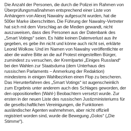
Die Anzahl der Personen, die durch die Polizei im Rahmen von
Überprüfungsmaßnahmen entsprechend einer Liste von
Anhängern von Alexej Nawalny aufgesucht wurden, hat die
500er Marke überschritten. Die Führung der Nawalny-Vertreter
hat sich mit dem Vorschlag an die Medien gewandt, nicht
auszuweisen, dass dies Personen aus der Datenbank des
„Smart Votings“ seien. Es hätte keinen Datenverlust aus ihr
gegeben, es gebe ihn nicht und könne auch nicht sei, erklärte
Leonid Wolkow. Und im Namen von Nawalny veröffentlichte er
aber die wahre Bitte an die auf Protest eingestellten Bürger,
zumindest zu versuchen, der Kremlpartei „Einiges Russland“
bei den Wahlen zur Staatsduma (dem Unterhaus des
russischen Parlaments – Anmerkung der Redaktion)
mindestens in einigen Wahlbezirken einen Flop zu bescheren.
Das Herunterfahren des „Smart Votings“ ist augenscheinlich
zum Ergebnis unter anderem auch des Schlages geworden, der
den oppositionellen (Wahl-) Beobachtern versetzt wurde. Zur
ersten in der neuen Liste des russischen Justizministeriums für
die gesellschaftlichen Vereinigungen, die Funktionen
ausländischer Agenten wahrnehmen, aber nicht offiziell
registriert worden sind, wurde die Bewegung „Golos“ („Die
Stimme“).