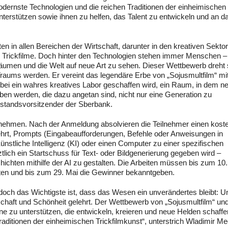
modernste Technologien und die reichen Traditionen der einheimischen
unterstützen sowie ihnen zu helfen, das Talent zu entwickeln und an d
ten in allen Bereichen der Wirtschaft, darunter in den kreativen Sekto
ve Trickfilme. Doch hinter den Technologien stehen immer Menschen – 
träumen und die Welt auf neue Art zu sehen. Dieser Wettbewerb dreht 
aums werden. Er vereint das legendäre Erbe von „Sojusmultfilm“ mi
bei ein wahres kreatives Labor geschaffen wird, ein Raum, in dem n
n werden, die dazu angetan sind, nicht nur eine Generation zu
rstandsvorsitzender der Sberbank.
lnehmen. Nach der Anmeldung absolvieren die Teilnehmer einen kost
ehrt, Prompts (Eingabeaufforderungen, Befehle oder Anweisungen in
ünstliche Intelligenz (KI) oder einen Computer zu einer spezifischen
lich ein Startschuss für Text- oder Bildgenerierung gegeben wird –
hten mithilfe der AI zu gestalten. Die Arbeiten müssen bis zum 10. 
rten und bis zum 29. Mai die Gewinner bekanntgeben.
 doch das Wichtigste ist, dass das Wesen ein unverändertes bleibt: U
dschaft und Schönheit gelehrt. Der Wettbewerb von „Sojusmultfilm“ un
ene zu unterstützen, die entwickeln, kreieren und neue Helden schaffe
ditionen der einheimischen Trickfilmkunst“, unterstrich Wladimir Med