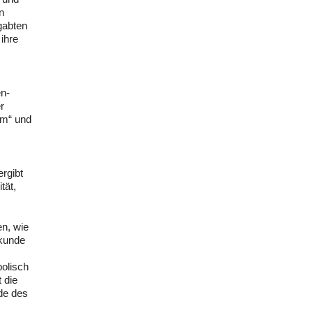
n
gabten
ihre
en-
r
lm“ und
rgibt
tät,
en, wie
ekunde
olisch
 die
nde des