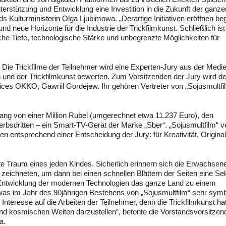
erstützung und Entwicklung eine Investition in die Zukunft der ganze
s Kulturministerin Olga Ljubimowa. „Derartige Initiativen eröffnen be
neue Horizonte für die Industrie der Trickfilmkunst. Schließlich ist 
che Tiefe, technologische Stärke und unbegrenzte Möglichkeiten für
. Die Trickfilme der Teilnehmer wird eine Experten-Jury aus der Medi
n und der Trickfilmkunst bewerten. Zum Vorsitzenden der Jury wird de
ces OKKO, Gawriil Gordejew. Ihr gehören Vertreter von „Sojusmultfi
ng von einer Million Rubel (umgerechnet etwa 11.237 Euro), den
rbsdritten – ein Smart-TV-Gerät der Marke „Sber“. „Sojusmultfilm“ ve
 entsprechend einer Entscheidung der Jury: für Kreativität, Originali
gte Traum eines jeden Kindes. Sicherlich erinnern sich die Erwachsen
 zeichneten, um dann bei einen schnellen Blättern der Seiten eine S
Entwicklung der modernen Technologien das ganze Land zu einem
as im Jahr des 90jährigen Bestehens von „Sojusmultfilm“ sehr symb
teresse auf die Arbeiten der Teilnehmer, denn die Trickfilmkunst hat
 und kosmischen Weiten darzustellen“, betonte die Vorstandsvorsitze
a.