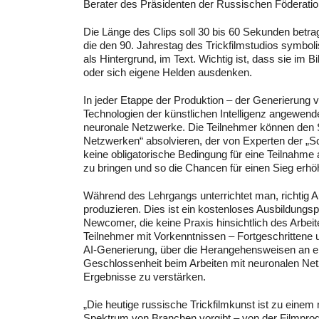
Berater des Präsidenten der Russischen Föderatio
Die Länge des Clips soll 30 bis 60 Sekunden betrage
die den 90. Jahrestag des Trickfilmstudios symbolis
als Hintergrund, im Text. Wichtig ist, dass sie im
oder sich eigene Helden ausdenken.
In jeder Etappe der Produktion – der Generierung
Technologien der künstlichen Intelligenz angewen
neuronale Netzwerke. Die Teilnehmer können den 
Netzwerken“ absolvieren, der von Experten der „Sc
keine obligatorische Bedingung für eine Teilnahme
zu bringen und so die Chancen für einen Sieg erhö
Während des Lehrgangs unterrichtet man, richtig Au
produzieren. Dies ist ein kostenloses Ausbildungs
Newcomer, die keine Praxis hinsichtlich des Arbeite
Teilnehmer mit Vorkenntnissen – Fortgeschrittene u
AI-Generierung, über die Herangehensweisen an ein
Geschlossenheit beim Arbeiten mit neuronalen Net
Ergebnisse zu verstärken.
„
Die heutige russische Trickfilmkunst ist zu ein
Spektrum von Branchen vorgibt – von der Filmproduk