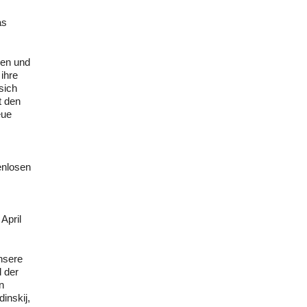
as
ren und
ihre
sich
t den
eue
enlosen
April
nsere
d der
n
inskij,