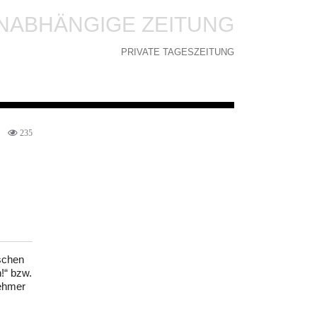
NABHÄNGIGE ZEITUNG
PRIVATE TAGESZEITUNG
235
ischen
h!“ bzw.
nehmer