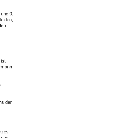
 und 0,
Helden,
den
ist
ermann
u
ns der
anzes
n und