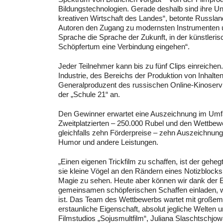
Bildungstechnologien. Gerade deshalb sind ihre Unt
kreativen Wirtschaft des Landes“, betonte Russland
Autoren den Zugang zu modernsten Instrumenten und 
Sprache die Sprache der Zukunft, in der künstleris
Schöpfertum eine Verbindung eingehen“.
Jeder Teilnehmer kann bis zu fünf Clips einreichen
Industrie, des Bereichs der Produktion von Inhalte
Generalproduzent des russischen Online-Kinoservi
der „Schule 21“ an.
Den Gewinner erwartet eine Auszeichnung im Umfa
Zweitplatzierten – 250.000 Rubel und den Wettbewe
gleichfalls zehn Förderpreise – zehn Auszeichnungen
Humor und andere Leistungen.
„
Einen eigenen Trickfilm zu schaffen, ist der gehe
sie kleine Vögel an den Rändern eines Notizblocks
Magie zu sehen. Heute aber können wir dank der 
gemeinsamen schöpferischen Schaffen einladen, w
ist. Das Team des Wettbewerbs wartet mit großem In
erstaunliche Eigenschaft, absolut jegliche Welten
Filmstudios „Sojusmultfilm“, Juliana Slaschtschjow