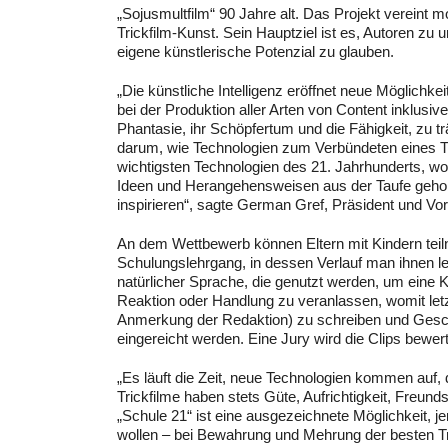
„Sojusmultfilm“ 90 Jahre alt. Das Projekt vereint 
Trickfilm-Kunst. Sein Hauptziel ist es, Autoren zu 
eigene künstlerische Potenzial zu glauben.
„
Die künstliche Intelligenz eröffnet neue Möglichkei
bei der Produktion aller Arten von Content inklusi
Phantasie, ihr Schöpfertum und die Fähigkeit, zu 
darum, wie Technologien zum Verbündeten eines Tr
wichtigsten Technologien des 21. Jahrhunderts, wo
Ideen und Herangehensweisen aus der Taufe gehobe
inspirieren“, sagte German Gref, Präsident und Vo
An dem Wettbewerb können Eltern mit Kindern tei
Schulungslehrgang, in dessen Verlauf man ihnen l
natürlicher Sprache, die genutzt werden, um eine K
Reaktion oder Handlung zu veranlassen, womit letzt
Anmerkung der Redaktion) zu schreiben und Geschic
eingereicht werden. Eine Jury wird die Clips bewe
„
Es läuft die Zeit, neue Technologien kommen auf,
Trickfilme haben stets Güte, Aufrichtigkeit, Freun
„Schule 21“ ist eine ausgezeichnete Möglichkeit, j
wollen – bei Bewahrung und Mehrung der besten Tra