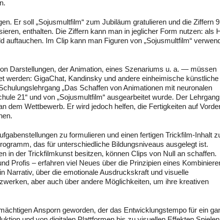
n.
n. Er soll „Sojusmultfilm“ zum Jubiläum gratulieren und die Ziffern 9
ieren, enthalten. Die Ziffern kann man in jeglicher Form nutzen: als 
 Bild auftauchen. Im Clip kann man Figuren von „Sojusmultfilm“ verwen
 von Darstellungen, der Animation, eines Szenariums u. a. — müssen
det werden: GigaChat, Kandinsky und andere einheimische künstliche
Schulungslehrgang „Das Schaffen von Animationen mit neuronalen
hule 21“ und von „Sojusmultfilm“ ausgearbeitet wurde. Der Lehrgang 
 an dem Wettbewerb. Er wird jedoch helfen, die Fertigkeiten auf Vord
hen.
fgabenstellungen zu formulieren und einen fertigen Trickfilm-Inhalt z
programm, das für unterschiedliche Bildungsniveaus ausgelegt ist.
n in der Trickfilmkunst besitzen, können Clips von Null an schaffen.
nd Profis – erfahren viel Neues über die Prinzipien eines Kombiniere
 Narrativ, über die emotionale Ausdruckskraft und visuelle
zwerken, aber auch über andere Möglichkeiten, um ihre kreativen
em mächtigen Ansporn geworden, der das Entwicklungstempo für ein g
tion und von digitalen Plattformen bis zu visuellen Effekten Spiele