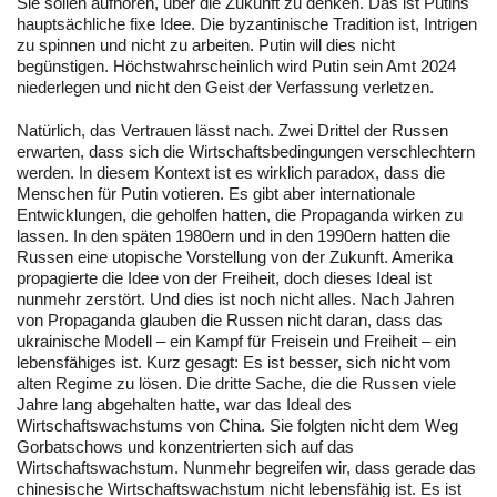
Sie sollen aufhören, über die Zukunft zu denken. Das ist Putins
hauptsächliche fixe Idee. Die byzantinische Tradition ist, Intrigen
zu spinnen und nicht zu arbeiten. Putin will dies nicht
begünstigen. Höchstwahrscheinlich wird Putin sein Amt 2024
niederlegen und nicht den Geist der Verfassung verletzen.
Natürlich, das Vertrauen lässt nach. Zwei Drittel der Russen
erwarten, dass sich die Wirtschaftsbedingungen verschlechtern
werden. In diesem Kontext ist es wirklich paradox, dass die
Menschen für Putin votieren. Es gibt aber internationale
Entwicklungen, die geholfen hatten, die Propaganda wirken zu
lassen. In den späten 1980ern und in den 1990ern hatten die
Russen eine utopische Vorstellung von der Zukunft. Amerika
propagierte die Idee von der Freiheit, doch dieses Ideal ist
nunmehr zerstört. Und dies ist noch nicht alles. Nach Jahren
von Propaganda glauben die Russen nicht daran, dass das
ukrainische Modell – ein Kampf für Freisein und Freiheit – ein
lebensfähiges ist. Kurz gesagt: Es ist besser, sich nicht vom
alten Regime zu lösen. Die dritte Sache, die die Russen viele
Jahre lang abgehalten hatte, war das Ideal des
Wirtschaftswachstums von China. Sie folgten nicht dem Weg
Gorbatschows und konzentrierten sich auf das
Wirtschaftswachstum. Nunmehr begreifen wir, dass gerade das
chinesische Wirtschaftswachstum nicht lebensfähig ist. Es ist