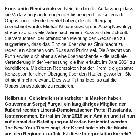
Konstantin Remtschukow:
Nein, ich bin der Auffassung, dass
die Verfassungsänderungen der bisherigen Linie seitens der
Opposition ein Ende bereitet haben, die als Übergang
bezeichnet wurde. Michail Khodorkowskij und Alexej Nawalnyj
streben schon viele Jahre nach einem Russland der Zukunft.
Sie versuchten, der öffentlichen Meinung den Gedanken zu
suggerieren, dass das Einzige, über das es Sinn macht zu
reden, ein Abgehen vom Russland Putins sei. Die Antwort von
Putin erwies sich aber als eine überraschende – die radikale
Veränderung in der Verfassung, die ihm erlaubt, im Jahr 2024 zu
kandidieren. Mit diesen Rechtsakten hat der Kreml die gesamte
Konzeption für einen Übergang über den Haufen geworfen. Sie
ist nicht mehr relevant. Dies war Putins Idee, so auf die
Oppositionsstrategie zu reagieren.
Heilbrunn: Geheimdienstmitarbeiter in Masken haben
Gouverneur Sergej Furgal, ein langjähriges Mitglied der
äußerst rechten Liberal-Demokratischen Partei Russlands,
festgenommen. Er trat im Jahr 2018 sein Amt an und ist nun
auf einmal der Beteiligung an Morden bezichtigt worden.
The New York Times sagt, der Kreml hole sich die Macht
aus den Regionen zurück. Ist diese Interpretation korrekt?