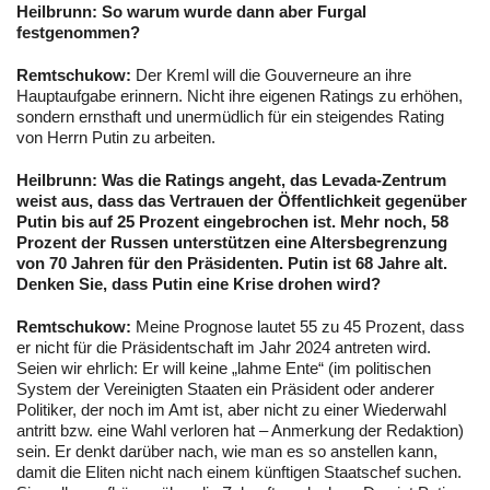
Heilbrunn:
So warum wurde dann aber Furgal
festgenommen?
Remtschukow:
Der Kreml will die Gouverneure an ihre
Hauptaufgabe erinnern. Nicht ihre eigenen Ratings zu erhöhen,
sondern ernsthaft und unermüdlich für ein steigendes Rating
von Herrn Putin zu arbeiten.
Heilbrunn:
Was die Ratings angeht, das Levada-Zentrum
weist aus, dass das Vertrauen der Öffentlichkeit gegenüber
Putin bis auf 25 Prozent eingebrochen ist. Mehr noch, 58
Prozent der Russen unterstützen eine Altersbegrenzung
von 70 Jahren für den Präsidenten. Putin ist 68 Jahre alt.
Denken Sie, dass Putin eine Krise drohen wird?
Remtschukow:
Meine Prognose lautet 55 zu 45 Prozent, dass
er nicht für die Präsidentschaft im Jahr 2024 antreten wird.
Seien wir ehrlich: Er will keine „lahme Ente“ (im politischen
System der Vereinigten Staaten ein Präsident oder anderer
Politiker, der noch im Amt ist, aber nicht zu einer Wiederwahl
antritt bzw. eine Wahl verloren hat – Anmerkung der Redaktion)
sein. Er denkt darüber nach, wie man es so anstellen kann,
damit die Eliten nicht nach einem künftigen Staatschef suchen.