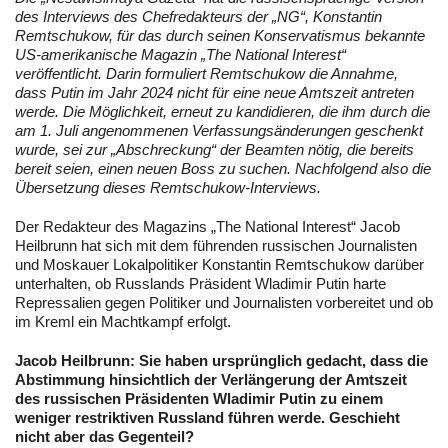
des Interviews des Chefredakteurs der „NG“, Konstantin
Remtschukow, für das durch seinen Konservatismus bekannte
US-amerikanische Magazin „The National Interest“
veröffentlicht. Darin formuliert Remtschukow die Annahme,
dass Putin im Jahr 2024 nicht für eine neue Amtszeit antreten
werde. Die Möglichkeit, erneut zu kandidieren, die ihm durch die
am 1. Juli angenommenen Verfassungsänderungen geschenkt
wurde, sei zur „Abschreckung“ der Beamten nötig, die bereits
bereit seien, einen neuen Boss zu suchen. Nachfolgend also die
Übersetzung dieses Remtschukow-Interviews.
Der Redakteur des Magazins „The National Interest“ Jacob
Heilbrunn hat sich mit dem führenden russischen Journalisten
und Moskauer Lokalpolitiker Konstantin Remtschukow darüber
unterhalten, ob Russlands Präsident Wladimir Putin harte
Repressalien gegen Politiker und Journalisten vorbereitet und ob
im Kreml ein Machtkampf erfolgt.
Jacob Heilbrunn: Sie haben ursprünglich gedacht, dass die
Abstimmung hinsichtlich der Verlängerung der Amtszeit
des russischen Präsidenten Wladimir Putin zu einem
weniger restriktiven Russland führen werde. Geschieht
nicht aber das Gegenteil?