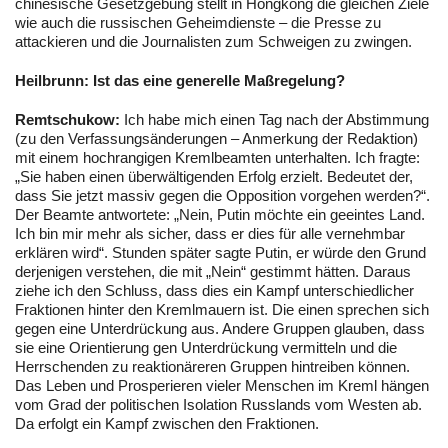
chinesische Gesetzgebung stellt in Hongkong die gleichen Ziele
wie auch die russischen Geheimdienste – die Presse zu
attackieren und die Journalisten zum Schweigen zu zwingen.
Heilbrunn:
Ist das eine generelle Maßregelung?
Remtschukow:
Ich habe mich einen Tag nach der Abstimmung
(zu den Verfassungsänderungen – Anmerkung der Redaktion)
mit einem hochrangigen Kremlbeamten unterhalten. Ich fragte:
„Sie haben einen überwältigenden Erfolg erzielt. Bedeutet der,
dass Sie jetzt massiv gegen die Opposition vorgehen werden?“.
Der Beamte antwortete: „Nein, Putin möchte ein geeintes Land.
Ich bin mir mehr als sicher, dass er dies für alle vernehmbar
erklären wird“. Stunden später sagte Putin, er würde den Grund
derjenigen verstehen, die mit „Nein“ gestimmt hätten. Daraus
ziehe ich den Schluss, dass dies ein Kampf unterschiedlicher
Fraktionen hinter den Kremlmauern ist. Die einen sprechen sich
gegen eine Unterdrückung aus. Andere Gruppen glauben, dass
sie eine Orientierung gen Unterdrückung vermitteln und die
Herrschenden zu reaktionäreren Gruppen hintreiben können.
Das Leben und Prosperieren vieler Menschen im Kreml hängen
vom Grad der politischen Isolation Russlands vom Westen ab.
Da erfolgt ein Kampf zwischen den Fraktionen.