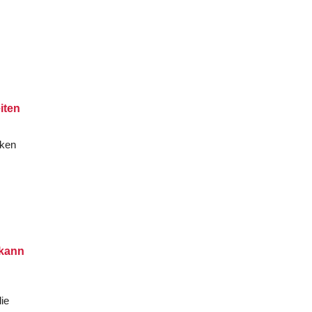
iten
nken
 kann
ie