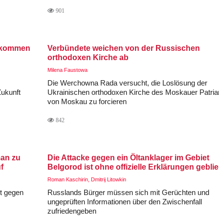
901
n kommen
Verbündete weichen von der Russischen
orthodoxen Kirche ab
Milena Faustowa
Die Werchowna Rada versucht, die Loslösung der
Zukunft
Ukrainischen orthodoxen Kirche des Moskauer Patria
von Moskau zu forcieren
842
man zu
Die Attacke gegen ein Öltanklager im Gebiet
f
Belgorod ist ohne offizielle Erklärungen gebli
Roman Kaschirin, Dmitrij Litowkin
t gegen
Russlands Bürger müssen sich mit Gerüchten und
ungeprüften Informationen über den Zwischenfall
zufriedengeben