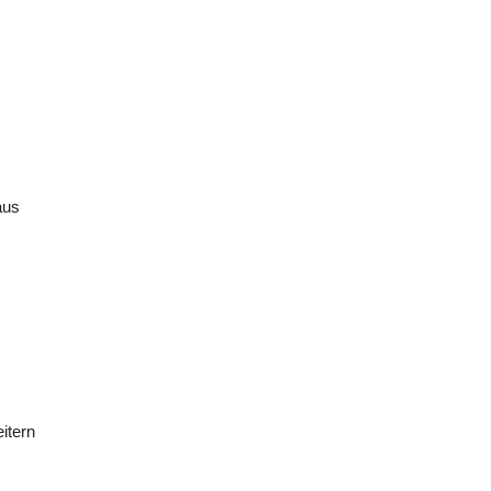
aus
itern