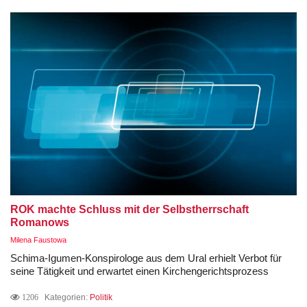
ROK machte Schluss mit der Selbstherrschaft
Romanows
Milena Faustowa
Schima-Igumen-Konspirologe aus dem Ural erhielt Verbot für
seine Tätigkeit und erwartet einen Kirchengerichtsprozess
1206
Kategorien:
Politik