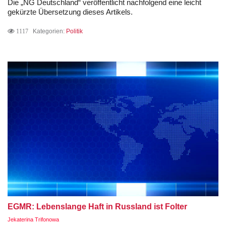
Die „NG Deutschland“ veröffentlicht nachfolgend eine leicht
gekürzte Übersetzung dieses Artikels.
1117
Kategorien:
Politik
EGMR: Lebenslange Haft in Russland ist Folter
Jekaterina Trifonowa