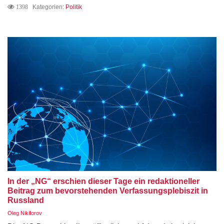
1398
Kategorien:
Politik
In der „NG“ erschien dieser Tage ein redaktioneller
Beitrag zum bevorstehenden Verfassungsplebiszit in
Russland
Oleg Nikiforov